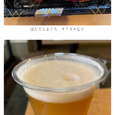
ほたてとまぐろ ￥７３４なり