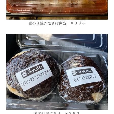
岩のり焼き塩さけ弁当 ￥３８０
岩のりおにぎり ￥２８０