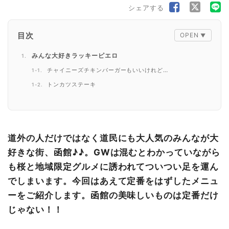
シェアする
目次
みんな大好きラッキーピエロ
チャイニーズチキンバーガーもいいけれど…
トンカツステーキ
チャイニーズチキン２段のり弁当S
ソーセージが有名な函館カールレイモン
ジャーマンポテト
道外の人だけではなく道民にも大人気のみんなが大
はこだて海鮮市場
好きな街、函館♪♪。GWは混むとわかっていながら
海鮮丼もいいけれど…お寿司、それとやっぱり地ビールで
も桜と地域限定グルメに誘われてついつい足を運ん
決まり！
でしまいます。今回はあえて定番をはずしたメニュ
あこがれの岩のり弁当
ーをご紹介します。函館の美味しいものは定番だけ
じゃない！！