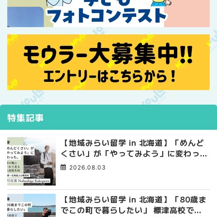
特集記事
【地域みらい留学 in 北海道】「めんど
くさい」が「やってみよう」に変わっ
た。 十勝の風に吹かれて走る、僕の泥
2026.08.03
臭くて自由な高校生活
【地域みらい留学 in 北海道】「80歳ま
でこの町で暮らしたい」 標津高校で踏