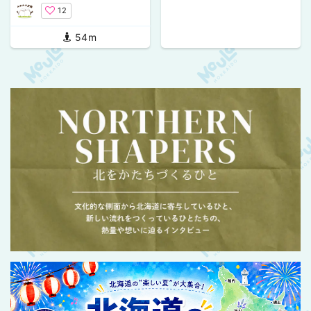
迷ったら美味しい焼肉へG
12
O！
54m