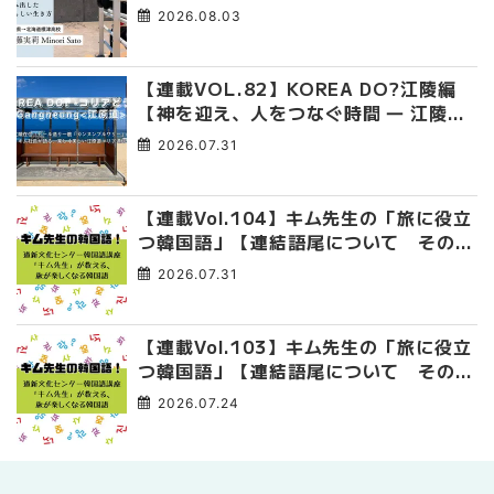
み出した、私らしい生き方
2026.08.03
【連載VOL.82】KOREA DO?江陵編
【神を迎え、人をつなぐ時間 ― 江陵端
午祭 】
2026.07.31
【連載Vol.104】キム先生の「旅に役立
つ韓国語」【連結語尾について その
4】
2026.07.31
【連載Vol.103】キム先生の「旅に役立
つ韓国語」【連結語尾について その
3】
2026.07.24