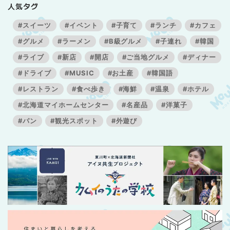
人気タグ
#スイーツ
#イベント
#子育て
#ランチ
#カフェ
#グルメ
#ラーメン
#B級グルメ
#子連れ
#韓国
#ライブ
#新店
#開店
#ご当地グルメ
#ディナー
#ドライブ
#MUSIC
#お土産
#韓国語
#レストラン
#食べ歩き
#海鮮
#温泉
#ホテル
#北海道マイホームセンター
#名産品
#洋菓子
#パン
#観光スポット
#外遊び