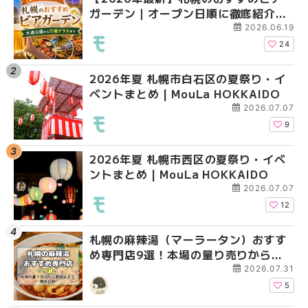
ガーデン｜オープン日順に徹底紹介！
ガーデン｜オープン日
ガーデン｜オープン日
大通公園から穴場テラスまで | MouLa
大通公園から穴場テラスまで
大通公園から穴場テラスまで
2026.06.19
HOKKAIDO
HOKKAIDO
HOKKAIDO
24
2026年夏 札幌市白石区の夏祭り・イ
2026年夏 札幌市西区
2026年夏 札幌市北区
ベントまとめ | MouLa HOKKAIDO
ントまとめ | MouLa H
ントまとめ | MouLa H
2026.07.07
9
2026年夏 札幌市西区の夏祭り・イベ
2026年夏 札幌市北区
2026年夏 札幌市白石
ントまとめ | MouLa HOKKAIDO
ントまとめ | MouLa H
ベントまとめ | MouLa 
2026.07.07
12
札幌の麻辣湯（マーラータン）おすす
2026年夏 札幌市手稲
2026年夏 札幌市西区
め専門店9選！本場の量り売りから最
ベントまとめ | MouLa 
ントまとめ | MouLa H
新店まで徹底比較 | MouLa
2026.07.31
HOKKAIDO
5