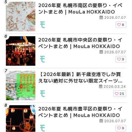
2026年夏 札幌市南区の夏祭り・イベ
2026年夏 札幌市白石
2026年夏 札幌市手稲
ントまとめ | MouLa HOKKAIDO
ベントまとめ | MouLa 
ベントまとめ | MouLa 
2026.07.07
8
2026年夏 札幌市中央区の夏祭り・イ
2026年夏 札幌市清田
札幌の麻辣湯（マーラ
ベントまとめ | MouLa HOKKAIDO
ベントまとめ | MouLa 
め専門店6選！本場の量
新店まで徹底比較 | Mo
2026.07.07
HOKKAIDO
9
【2026年最新】新千歳空港でしか買
2026年夏 札幌市南区
2026年夏 札幌市清田
えない絶対に外せない限定スイーツ・
ントまとめ | MouLa H
ベントまとめ | MouLa 
焼き菓子18選 | MouLa HOKKAIDO
2026.03.24
25
2026年夏 札幌市豊平区の夏祭り・イ
2026年夏 札幌市豊平
【2026年最新】新千
ベントまとめ | MouLa HOKKAIDO
ベントまとめ | MouLa 
えない絶対に外せない
焼き菓子18選 | MouLa
2026.07.07
9