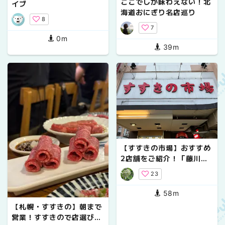
ここでしか味わえない！北
イブ
海道おにぎり名店巡り
8
7
0m
39m
【すすきの市場】おすすめ
2店舗をご紹介！「藤川菓
子店」と「名代にぎりめ
23
し」
58m
【札幌・すすきの】朝まで
営業！すすきので店選びに