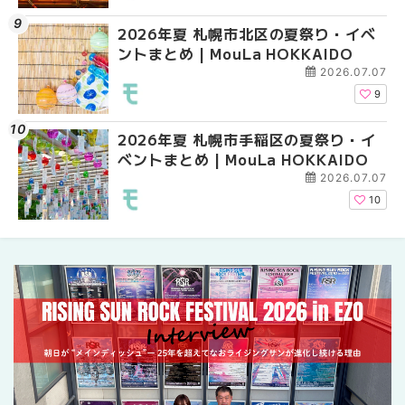
2026年夏 札幌市北区の夏祭り・イベ
2026年夏 札幌市中央
【新千歳空港】新カー
ントまとめ | MouLa HOKKAIDO
ベントまとめ | MouLa 
業。「SUPER LOUNG
ーパーラウンジアネッ
2026.07.07
介！！ | MouLa HOKK
9
2026年夏 札幌市手稲区の夏祭り・イ
2026年夏 恵庭市・千
2026年夏 札幌市豊平
ベントまとめ | MouLa HOKKAIDO
イベントまとめ | MouL
ベントまとめ | MouLa 
2026.07.07
10