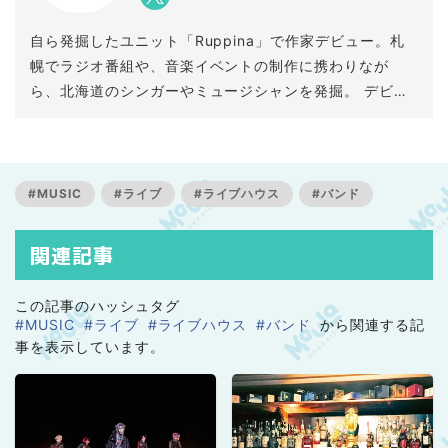
自ら発掘したユニット「Ruppina」で作家デビュー。札
幌でラジオ番組や、音楽イベントの制作に携わりなが
ら、北海道のシンガーやミュージシャンを発掘。 デビュ
ー曲をはじめ数々の楽曲を提供するなど、音楽プロデュ
ーサーとして成果を挙げている。発掘アーティストの
「藍井エイル」に提供した「MEMORIA」では【平成アニ
ソン大賞アーティストソング賞】を受賞。実弟は俳優・
#MUSIC
#ライブ
#ライブハウス
#バンド
タレントの安田顕。
関連記事
この記事のハッシュタグ
#MUSIC
#ライブ
#ライブハウス
#バンド
から関連する記
事を表示しています。