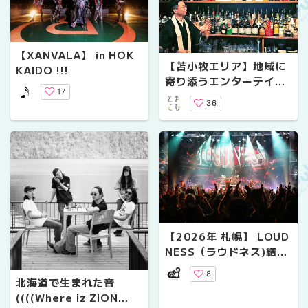
【XANVALA】 in HOK
【苫小牧エリア】地域に
KAIDO !!!
寄り添うエンターテイン
17
メント
36
【2026年 札幌】 LOUD
NESS（ラウドネス)結成
45周年記念ライブ Zepp
8
Sapporo公演レポート
北海道で生まれた音
((((Where iz ZION