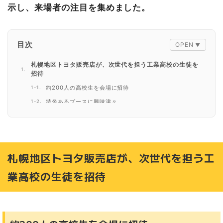
示し、来場者の注目を集めました。
目次
札幌地区トヨタ販売店が、次世代を担う工業高校の生徒を
招待
約200人の高校生を会場に招待
特色あるブースに興味津々
自動車業界への夢が広がったツアー
札幌地区トヨタ販売店GRブースに脚光！スポーツカーブラ
ンド“GR”を展示した、札幌モビリティショー2024
ファン熱狂！闘いの足跡を間近で
札幌地区トヨタ販売店が、次世代を担う工
販売店社員がレースでも活躍！
業高校の生徒を招待
今年もビギナー向けラリーが、全国13会場で開催！