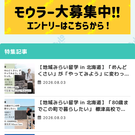
特集記事
【地域みらい留学 in 北海道】「めんど
くさい」が「やってみよう」に変わっ
た。 十勝の風に吹かれて走る、僕の泥
2026.08.03
臭くて自由な高校生活
【地域みらい留学 in 北海道】「80歳ま
でこの町で暮らしたい」 標津高校で踏
み出した、私らしい生き方
2026.08.03