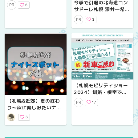
区トヨタ販売店が未来を
今季で引退の北海道コン
6
PR
担う工業高校生を招待！
サドーレ札幌 深井一希選
手に単独インタビュー｜
3
PR
インフルエンサーROY氏
が聞く”最後のピッチ”へ
の想い
【札幌モビリティショー
2024】釧路・根室で新
車を買うなら今がチャン
【札幌&近郊】夏の終わ
17
PR
ス！新車ご成約キャンペ
り〜秋に楽しみたいナイ
ーン
トスポット7選！ナイト
6
ヨガ、水族館、夜景、グ
ルメ…女子会にもおすす
め♪