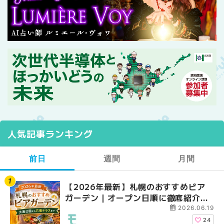
人気記事ランキング
前日
週間
月間
【2026年最新】札幌のおすすめビア
【2026年最新】札幌
【2026年最新】札幌
ガーデン｜オープン日順に徹底紹介！
ガーデン｜オープン日
ガーデン｜オープン日
大通公園から穴場テラスまで | MouLa
大通公園から穴場テラスまで
大通公園から穴場テラスまで
2026.06.19
HOKKAIDO
HOKKAIDO
HOKKAIDO
24