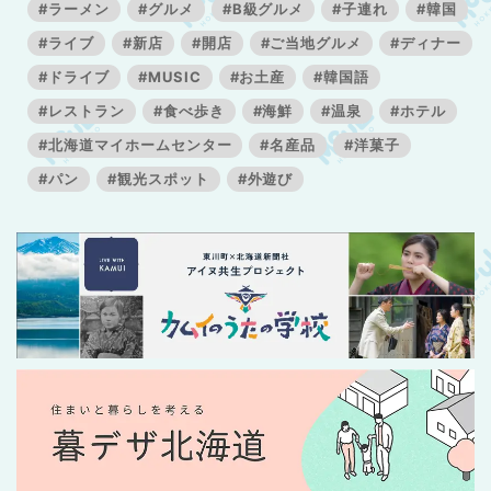
#ラーメン
#グルメ
#B級グルメ
#子連れ
#韓国
#ライブ
#新店
#開店
#ご当地グルメ
#ディナー
#ドライブ
#MUSIC
#お土産
#韓国語
#レストラン
#食べ歩き
#海鮮
#温泉
#ホテル
#北海道マイホームセンター
#名産品
#洋菓子
#パン
#観光スポット
#外遊び