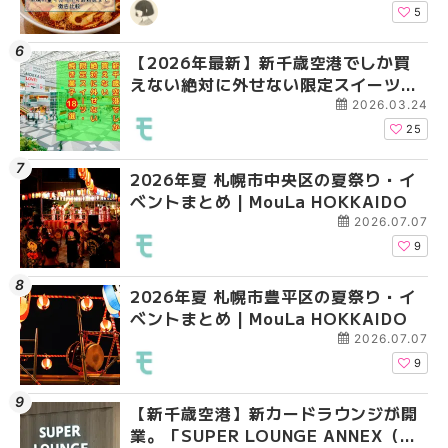
HOKKAIDO
5
【2026年最新】新千歳空港でしか買
2026年夏 札幌市南区
2026年夏 札幌市清田
えない絶対に外せない限定スイーツ・
ントまとめ | MouLa H
ベントまとめ | MouLa 
焼き菓子18選 | MouLa HOKKAIDO
2026.03.24
25
2026年夏 札幌市中央区の夏祭り・イ
2026年夏 札幌市清田
札幌の麻辣湯（マーラ
ベントまとめ | MouLa HOKKAIDO
ベントまとめ | MouLa 
め専門店6選！本場の量
新店まで徹底比較 | Mo
2026.07.07
HOKKAIDO
9
2026年夏 札幌市豊平区の夏祭り・イ
2026年夏 札幌市豊平
【2026年最新】新千
ベントまとめ | MouLa HOKKAIDO
ベントまとめ | MouLa 
えない絶対に外せない
焼き菓子18選 | MouLa
2026.07.07
9
【新千歳空港】新カードラウンジが開
2026年夏 札幌市中央
【新千歳空港】新カー
業。「SUPER LOUNGE ANNEX（ス
ベントまとめ | MouLa 
業。「SUPER LOUNG