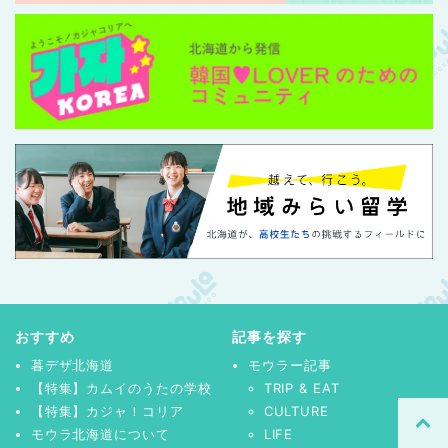
おすすめ
記事を探す
暮デザ北海道
モウラー記事
【特集】カムイのうたの学校
TRIP & EAT
【特集】カジャ！コリア
CULTURE
モウラ北海道について
LIFE