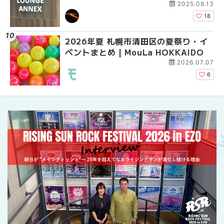
ーパーラウンジアネックス）」をご紹
ーパーラウンジアネッ
2025.08.13
介！！ | MouLa HOKKAIDO
介！！ | MouLa HOKK
18
2026年夏 札幌市清田区の夏祭り・イ
2026年夏 恵庭市・千
2026年夏 札幌市豊平
ベントまとめ | MouLa HOKKAIDO
イベントまとめ | MouL
ベントまとめ | MouLa 
2026.07.07
6