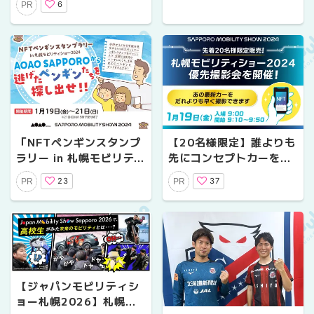
6
PR
ットキャンペーン開催
「NFTペンギンスタンプ
【20名様限定】誰よりも
ラリー in 札幌モビリティ
先にコンセプトカーを撮
ショー2024」を1月19
影しよう！札幌モビリテ
23
37
PR
PR
日～21日に札幌ドームで
ィショー2024優先撮影
開催！
会
【ジャパンモビリティシ
ョー札幌2026】札幌地