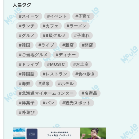
人気タグ
#スイーツ
#イベント
#子育て
#ランチ
#カフェ
#ラーメン
#グルメ
#B級グルメ
#子連れ
#韓国
#ライブ
#新店
#開店
#ご当地グルメ
#ディナー
#ドライブ
#MUSIC
#お土産
#韓国語
#レストラン
#食べ歩き
#海鮮
#温泉
#ホテル
#北海道マイホームセンター
#名産品
#洋菓子
#パン
#観光スポット
#外遊び