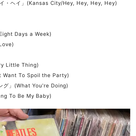
(Kansas City/Hey, Hey, Hey, Hey)
t Days a Week)
ove)
ttle Thing)
t To Spoil the Party)
hat You're Doing)
g To Be My Baby)