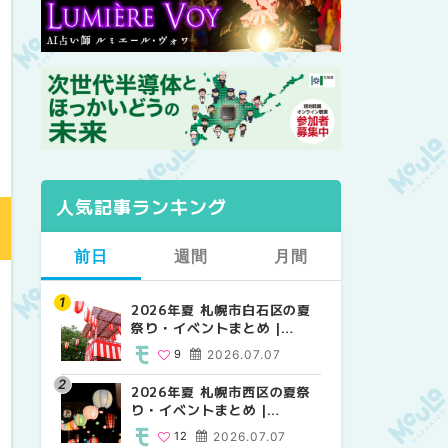
人気記事ランキング
前日
週間
月間
2026年夏 札幌市白石区の夏
2026年夏 札幌市西区の夏祭
【2026年最新】札幌のおすす
祭り・イベントまとめ |
り・イベントまとめ |
めビアガーデン｜オープン日
MouLa HOKKAIDO
MouLa HOKKAIDO
順に徹底紹介！大通公園から
9
2026.07.07
12
24
2026.07.07
2026.06.19
穴場テラスまで | MouLa
HOKKAIDO
2026年夏 札幌市西区の夏祭
【2026年最新】札幌のおすす
2026年夏 札幌市北区の夏祭
り・イベントまとめ |
めビアガーデン｜オープン日
り・イベントまとめ |
MouLa HOKKAIDO
順に徹底紹介！大通公園から
MouLa HOKKAIDO
12
2026.07.07
24
9
2026.07.07
2026.06.19
穴場テラスまで | MouLa