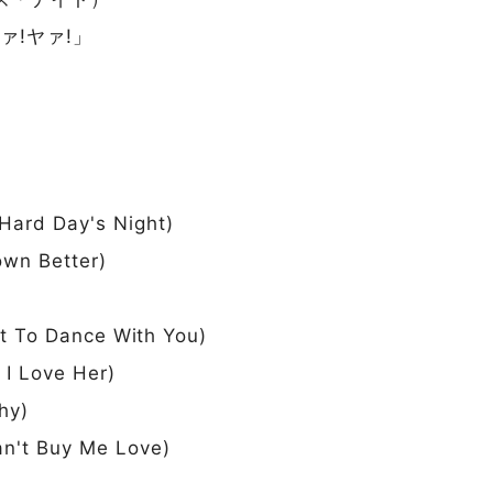
ァ!ヤァ!」
 Day's Night)
n Better)
o Dance With You)
Love Her)
hy)
Buy Me Love)