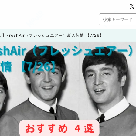
】FreshAir（フレッシュエアー）新入荷情 【7/26】