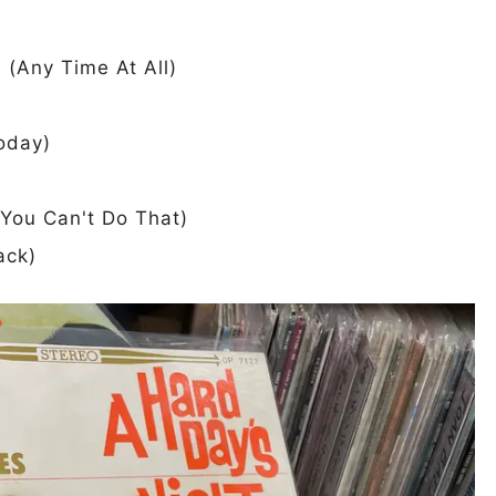
 Time At All)
day)
)
Can't Do That)
ck)