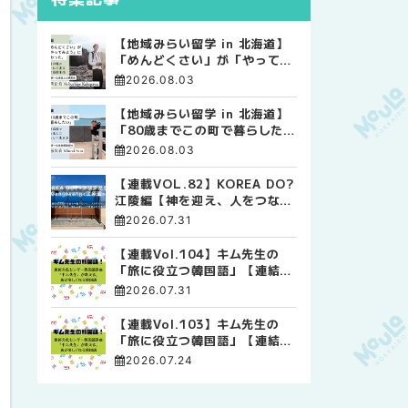
【地域みらい留学 in 北海道】
「めんどくさい」が「やってみ
よう」に変わった。 十勝の風
2026.08.03
に吹かれて走る、僕の泥臭くて
自由な高校生活
【地域みらい留学 in 北海道】
「80歳までこの町で暮らした
い」 標津高校で踏み出した、
2026.08.03
私らしい生き方
【連載VOL.82】KOREA DO?
江陵編【神を迎え、人をつなぐ
時間 ― 江陵端午祭 】
2026.07.31
【連載Vol.104】キム先生の
「旅に役立つ韓国語」【連結語
尾について その4】
2026.07.31
【連載Vol.103】キム先生の
「旅に役立つ韓国語」【連結語
尾について その3】
2026.07.24