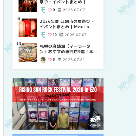
祭り・イベントまとめ |
り・イベントまとめ |
祭り・イベントまとめ |
MouLa HOKKAIDO
MouLa HOKKAIDO
MouLa HOKKAIDO
9
2026.07.07
8
9
2026.07.07
2026.07.07
2026年夏 江別市の夏祭り・
2026年夏 札幌市中央区の夏
【新千歳空港】新カードラウ
イベントまとめ | MouLa
祭り・イベントまとめ |
ンジが開業。「SUPER
HOKKAIDO
MouLa HOKKAIDO
LOUNGE ANNEX（スーパー
10
2026.07.07
9
18
2026.07.07
2025.08.13
ラウンジアネックス）」をご
紹介！！ | MouLa
札幌の麻辣湯（マーラータ
2026年夏 恵庭市・千歳市の
2026年夏 札幌市南区の夏祭
HOKKAIDO
ン）おすすめ専門店9選！本
夏祭り・イベントまとめ |
り・イベントまとめ |
場の量り売りから最新店まで
MouLa HOKKAIDO
MouLa HOKKAIDO
5
2026.07.31
9
8
2026.07.07
2026.07.07
徹底比較 | MouLa
HOKKAIDO