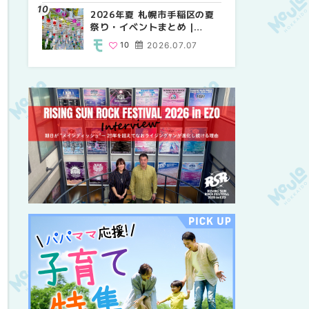
紹介！！ | MouLa
2026年夏 札幌市手稲区の夏
2026年夏 恵庭市・千歳市の
2026年夏 札幌市豊平区の夏
HOKKAIDO
祭り・イベントまとめ |
夏祭り・イベントまとめ |
祭り・イベントまとめ |
MouLa HOKKAIDO
MouLa HOKKAIDO
MouLa HOKKAIDO
10
2026.07.07
9
9
2026.07.07
2026.07.07