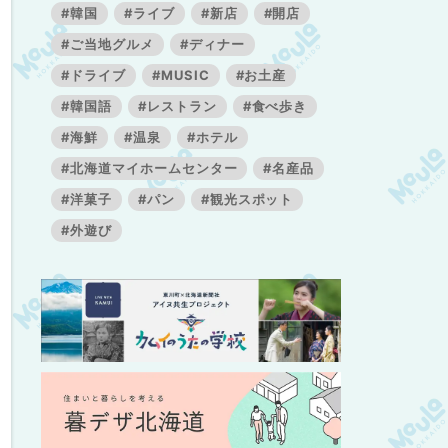
#韓国
#ライブ
#新店
#開店
#ご当地グルメ
#ディナー
#ドライブ
#MUSIC
#お土産
#韓国語
#レストラン
#食べ歩き
#海鮮
#温泉
#ホテル
#北海道マイホームセンター
#名産品
#洋菓子
#パン
#観光スポット
#外遊び