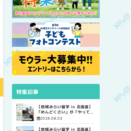
特集記事
【地域みらい留学 in 北海道】
「めんどくさい」が「やってみ
よう」に変わった。 十勝の風
2026.08.03
に吹かれて走る、僕の泥臭くて
自由な高校生活
【地域みらい留学 in 北海道】