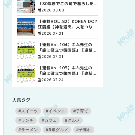
「80歳までこの町で暮らした
い」 標津高校で踏み出した、
2026.08.03
私らしい生き方
【連載VOL.82】KOREA DO?
江陵編【神を迎え、人をつなぐ
時間 ― 江陵端午祭 】
2026.07.31
【連載Vol.104】キム先生の
「旅に役立つ韓国語」【連結語
尾について その4】
2026.07.31
【連載Vol.103】キム先生の
「旅に役立つ韓国語」【連結語
尾について その3】
2026.07.24
人気タグ
#スイーツ
#イベント
#子育て
#ランチ
#カフェ
#グルメ
#ラーメン
#B級グルメ
#子連れ