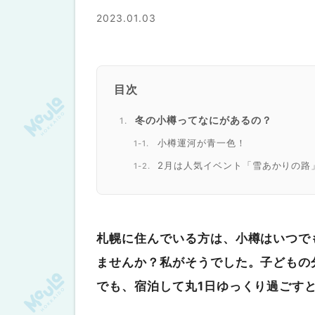
2023.01.03
目次
冬の小樽ってなにがあるの？
小樽運河が青一色！
2月は人気イベント「雪あかりの路
「グリッズプレミアムホテル小樽」の
2022年9月にできた最新ホテル
13種類のお部屋から選べる
札幌に住んでいる方は、小樽はいつで
最上階は大浴場！
ませんか？私がそうでした。子どもの
最大の特徴！朝食が充実
でも、宿泊して丸1日ゆっくり過ごす
70品目！充実したビュッフェ