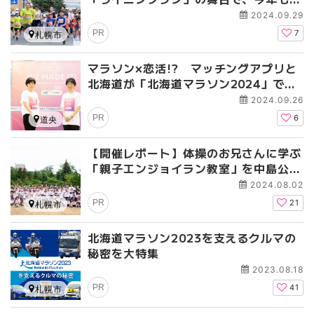
学生親子ペアがラン！
2024.09.29
PR
7
札幌市
マラソン×恋活!? マッチングアプリと
北海道が「北海道マラソン2024」でコ
ラボブースを出展！
2024.09.26
PR
6
道央
【開催レポート】体操のお兄さんに学ぶ
「親子エンジョイラン教室」を中島公園
で開催しました！
2024.08.02
PR
21
札幌市
北海道マラソン2023を支えるクルマの
秘密を大特集
2023.08.18
PR
41
札幌市