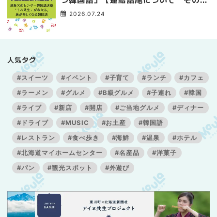
3】
2026.07.24
人気タグ
#スイーツ
#イベント
#子育て
#ランチ
#カフェ
#ラーメン
#グルメ
#B級グルメ
#子連れ
#韓国
#ライブ
#新店
#開店
#ご当地グルメ
#ディナー
#ドライブ
#MUSIC
#お土産
#韓国語
#レストラン
#食べ歩き
#海鮮
#温泉
#ホテル
#北海道マイホームセンター
#名産品
#洋菓子
#パン
#観光スポット
#外遊び