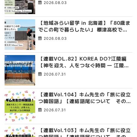
た。 十勝の風に吹かれて走る、僕の泥
2026.08.03
臭くて自由な高校生活
【地域みらい留学 in 北海道】「80歳ま
でこの町で暮らしたい」 標津高校で踏
み出した、私らしい生き方
2026.08.03
【連載VOL.82】KOREA DO?江陵編
【神を迎え、人をつなぐ時間 ― 江陵端
午祭 】
2026.07.31
【連載Vol.104】キム先生の「旅に役立
つ韓国語」【連結語尾について その
4】
2026.07.31
【連載Vol.103】キム先生の「旅に役立
つ韓国語」【連結語尾について その