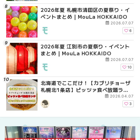
2026年夏 札幌市清田区の夏祭り・イ
2026年夏 札幌市手稲
2026年夏 札幌市東区
ベントまとめ | MouLa HOKKAIDO
ベントまとめ | MouLa 
ントまとめ | MouLa H
2026.07.07
6
2026年夏 江別市の夏祭り・イベント
2026年夏 札幌市南区
2026年夏 札幌市南区
まとめ | MouLa HOKKAIDO
ントまとめ | MouLa H
ントまとめ | MouLa H
2026.07.07
10
北海道でここだけ！【カプリチョーザ
札幌の麻辣湯（マーラ
2026年夏 恵庭市・千
札幌北1条店】ピッツァ食べ放題ラン
め専門店9選！本場の量
イベントまとめ | MouL
チがコスパ最強だった！【キッズビュ
新店まで徹底比較 | Mo
2026.04.07
ッフェ330円】 | MouLa HOKKAIDO
HOKKAIDO
3