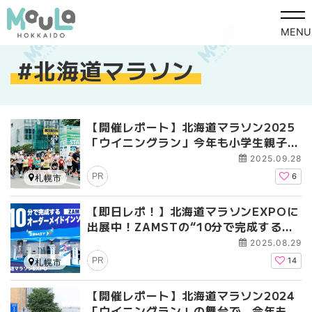
MENU
北海道マラソン
【開催レポート】北海道マラソン2025
「ウイニングラン」今年も小学生親子が
１キロ疾走
2025.09.28
PR
6
札幌市
【即日レポ！】北海道マラソンEXPOに
出展中！ZAMSTの“10分で完成するオ
ーダーメイドインソール”で、足元を見
2025.08.29
直そう
PR
14
札幌市
【開催レポート】北海道マラソン2024
「ウイニングラン」の舞台で、今年も小