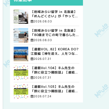
【地域みらい留学 in 北海道】
「めんどくさい」が「やってみ
よう」に変わった。 十勝の風
2026.08.03
に吹かれて走る、僕の泥臭くて
自由な高校生活
【地域みらい留学 in 北海道】
「80歳までこの町で暮らした
い」 標津高校で踏み出した、
2026.08.03
私らしい生き方
【連載VOL.82】KOREA DO?
江陵編【神を迎え、人をつなぐ
時間 ― 江陵端午祭 】
2026.07.31
【連載Vol.104】キム先生の
「旅に役立つ韓国語」【連結語
尾について その4】
2026.07.31
【連載Vol.103】キム先生の
「旅に役立つ韓国語」【連結語
尾について その3】
2026.07.24