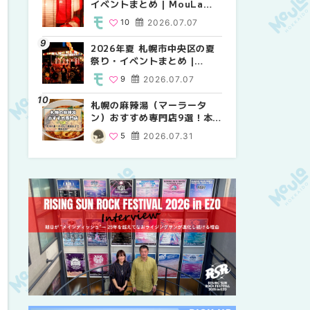
イベントまとめ | MouLa
り・イベントまとめ |
祭り・イベントまとめ |
HOKKAIDO
MouLa HOKKAIDO
MouLa HOKKAIDO
10
2026.07.07
8
9
2026.07.07
2026.07.07
2026年夏 札幌市中央区の夏
2026年夏 札幌市中央区の夏
【新千歳空港】新カードラウ
祭り・イベントまとめ |
祭り・イベントまとめ |
ンジが開業。「SUPER
MouLa HOKKAIDO
MouLa HOKKAIDO
LOUNGE ANNEX（スーパー
9
2026.07.07
9
18
2026.07.07
2025.08.13
ラウンジアネックス）」をご
紹介！！ | MouLa
札幌の麻辣湯（マーラータ
2026年夏 恵庭市・千歳市の
2026年夏 札幌市南区の夏祭
HOKKAIDO
ン）おすすめ専門店9選！本
夏祭り・イベントまとめ |
り・イベントまとめ |
場の量り売りから最新店まで
MouLa HOKKAIDO
MouLa HOKKAIDO
5
2026.07.31
9
8
2026.07.07
2026.07.07
徹底比較 | MouLa
HOKKAIDO