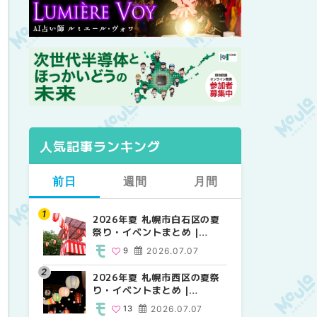
人気記事ランキング
前日
週間
月間
2026年夏 札幌市白石区の夏
2026年夏 札幌市西区の夏祭
【2026年最新】札幌のおすす
祭り・イベントまとめ |
り・イベントまとめ |
めビアガーデン｜オープン日
MouLa HOKKAIDO
MouLa HOKKAIDO
順に徹底紹介！大通公園から
9
2026.07.07
13
24
2026.07.07
2026.06.19
穴場テラスまで | MouLa
HOKKAIDO
2026年夏 札幌市西区の夏祭
【2026年最新】札幌のおすす
2026年夏 札幌市北区の夏祭
り・イベントまとめ |
めビアガーデン｜オープン日
り・イベントまとめ |
MouLa HOKKAIDO
順に徹底紹介！大通公園から
MouLa HOKKAIDO
13
2026.07.07
24
9
2026.07.07
2026.06.19
穴場テラスまで | MouLa