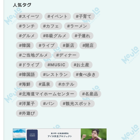
人気タグ
#スイーツ
#イベント
#子育て
#ランチ
#カフェ
#ラーメン
#グルメ
#B級グルメ
#子連れ
#韓国
#ライブ
#新店
#開店
#ご当地グルメ
#ディナー
#ドライブ
#MUSIC
#お土産
#韓国語
#レストラン
#食べ歩き
#海鮮
#温泉
#ホテル
#北海道マイホームセンター
#名産品
#洋菓子
#パン
#観光スポット
#外遊び