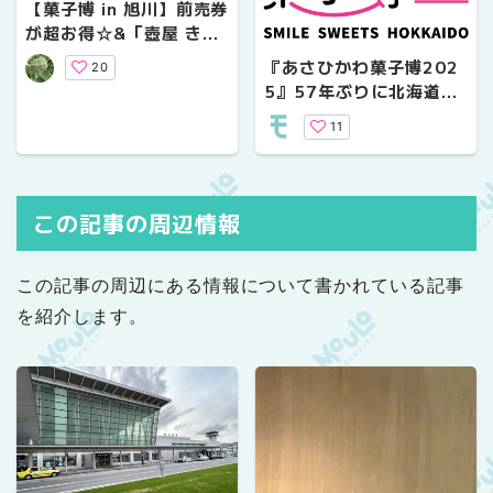
【菓子博 in 旭川】前売券
が超お得☆&「壺屋 き花
の杜」を体験せよ！
『あさひかわ菓子博202
20
5』57年ぶりに北海道の
旭川市で開催！
11
この記事の周辺情報
この記事の周辺にある情報について書かれている記事
を紹介します。