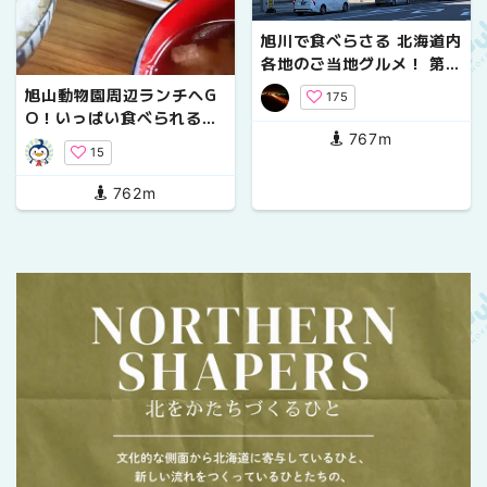
旭川で食べらさる 北海道内
各地のご当地グルメ！ 第ニ
弾
旭山動物園周辺ランチへG
175
O！いっぱい食べられるお
767m
店3店
15
762m