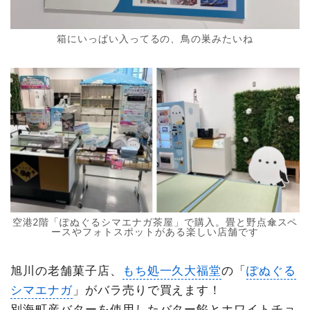
箱にいっぱい入ってるの、鳥の巣みたいね
空港2階「ぽぬぐるシマエナガ茶屋」で購入。畳と野点傘スペ
ースやフォトスポットがある楽しい店舗です
旭川の老舗菓子店、
もち処一久大福堂
の「
ぽぬぐる
シマエナガ
」がバラ売りで買えます！
別海町産バターを使用したバター餡とホワイトチョ