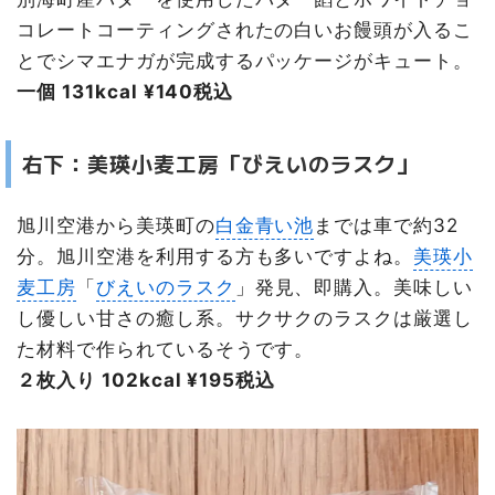
コレートコーティングされたの白いお饅頭が入るこ
とでシマエナガが完成するパッケージがキュート。
一個 131kcal ¥140税込
右下：美瑛小麦工房「びえいのラスク」
旭川空港から美瑛町の
白金青い池
までは車で約32
分。旭川空港を利用する方も多いですよね。
美瑛小
麦工房
「
びえいのラスク
」発見、即購入。美味しい
し優しい甘さの癒し系。サクサクのラスクは厳選し
た材料で作られているそうです。
２枚入り 102kcal ¥195税込