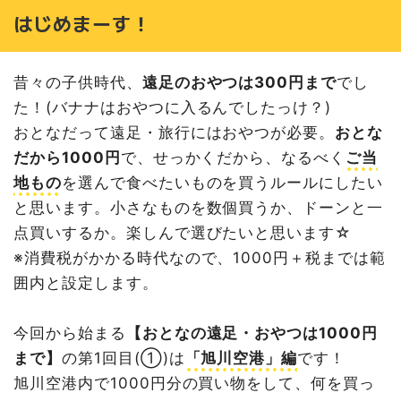
はじめまーす！
昔々の子供時代、
遠足のおやつは300円まで
でし
た！(バナナはおやつに入るんでしたっけ？)
おとなだって遠足・旅行にはおやつが必要。
おとな
だから1000円
で、せっかくだから、なるべく
ご当
地もの
を選んで食べたいものを買うルールにしたい
と思います。小さなものを数個買うか、ドーンと一
点買いするか。楽しんで選びたいと思います☆
※消費税がかかる時代なので、1000円＋税までは範
囲内と設定します。
今回から始まる
【おとなの遠足・おやつは1000円
まで】
の第1回目(①)は
「旭川空港」編
です！
旭川空港内で1000円分の買い物をして、何を買っ