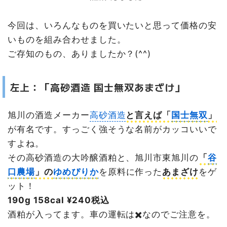
今回は、いろんなものを買いたいと思って価格の安
いものを組み合わせました。
ご存知のもの、ありましたか？(^^)
左上：「高砂酒造 国士無双あまざけ」
旭川の酒造メーカー
高砂酒造
と言えば「
国士無双
」
が有名です。すっごく強そうな名前がカッコいいで
すよね。
その高砂酒造の大吟醸酒粕と、旭川市東旭川の
「
谷
口農場
」の
ゆめぴりか
を原料に作った
あまざけ
をゲ
ット！
190g 158cal ¥240税込
酒粕が入ってます。車の運転は✖️なのでご注意を。