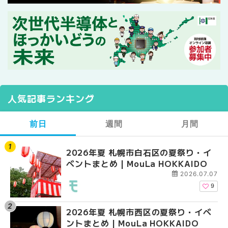
人気記事ランキング
前日
週間
月間
2026年夏 札幌市白石区の夏祭り・イ
2026年夏 札幌市西区
【2026年最新】札幌
ベントまとめ | MouLa HOKKAIDO
ントまとめ | MouLa H
ガーデン｜オープン日
大通公園から穴場テラスまで
2026.07.07
HOKKAIDO
9
2026年夏 札幌市西区の夏祭り・イベ
【2026年最新】札幌
2026年夏 札幌市北区
ントまとめ | MouLa HOKKAIDO
ガーデン｜オープン日
ントまとめ | MouLa H