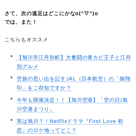
さて、次の遠足はどこにかなo(^▽^)o
では、また！
こちらもオススメ
【旭川市江丹別町】大奮闘の青カビ王子と江丹
別グルメ
空旅の思い出を記すJAL（日本航空）の「御翔
印」をご存知ですか？
今年も開催決定！！【旭川空港】「空の日/旭
川空港まつり」
実は旭川？！Netflixドラマ『First Love 初
恋』のロケ地ってどこ？