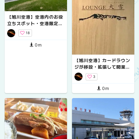
【旭川空港】空港内のお役
立ちスポット・空港限定グ
ッズなどお役立ち情報をご
18
紹介！！
0m
【旭川空港】カードラウン
ジが移設・拡張して開業。
「LOUNGE 大雪（TAISE
3
TSU）」をご紹介！！
0m