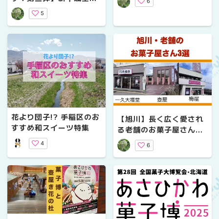
6
限定・期間限定・北海道
5
限定グルメ編
花より団子!? 手稲区のお
【旭川】長く広く愛され
すすめ和スイーツ特集
る老舗のお菓子屋さん３
選
4
6