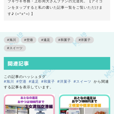
ブギウギ専務・上杉周大さんファンの元道民。【アイコ
ンをタップすると私の書いた記事一覧をご覧いただけま
す♪ (=^x^=) 】
#旭川
#空港
#遠足
#和菓子
#洋菓子
#スイーツ
関連記事
この記事のハッシュタグ
#旭川
#空港
#遠足
#和菓子
#洋菓子
#スイーツ
から関連
する記事を表示しています。