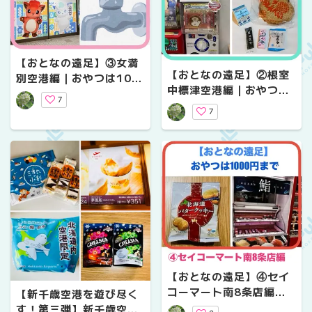
【おとなの遠足】③女満
【おとなの遠足】②根室
別空港編｜おやつは100
中標津空港編｜おやつは
0円まで
7
1000円まで
7
【おとなの遠足】④セイ
コーマート南8条店編｜
【新千歳空港を遊び尽く
おやつは1000円まで
す！第三弾】新千歳空港