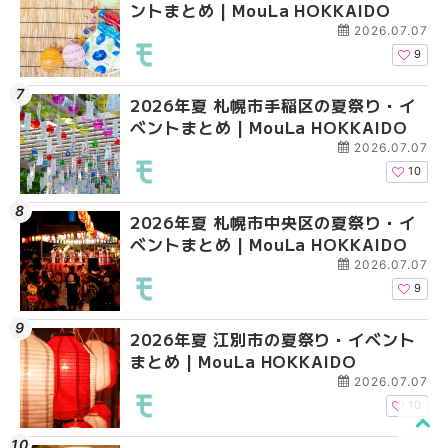
ントまとめ | MouLa HOKKAIDO
ベントまとめ | MouLa 
ベントまとめ | MouLa 
2026.07.07
9
2026年夏 札幌市手稲区の夏祭り・イ
2026年夏 札幌市豊平
札幌の麻辣湯（マーラ
ベントまとめ | MouLa HOKKAIDO
ベントまとめ | MouLa 
め専門店6選！本場の量
新店まで徹底比較 | Mo
2026.07.07
HOKKAIDO
10
2026年夏 札幌市中央区の夏祭り・イ
2026年夏 札幌市南区
2026年夏 札幌市豊平
ベントまとめ | MouLa HOKKAIDO
ントまとめ | MouLa H
ベントまとめ | MouLa 
2026.07.07
9
2026年夏 江別市の夏祭り・イベント
2026年夏 札幌市中央
【新千歳空港】新カー
まとめ | MouLa HOKKAIDO
ベントまとめ | MouLa 
業。「SUPER LOUNG
ーパーラウンジアネッ
2026.07.07
介！！ | MouLa HOKK
10