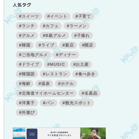
人気タグ
#スイーツ
#イベント
#子育て
#ランチ
#カフェ
#ラーメン
#グルメ
#B級グルメ
#子連れ
#韓国
#ライブ
#新店
#開店
#ご当地グルメ
#ディナー
#ドライブ
#MUSIC
#お土産
#韓国語
#レストラン
#食べ歩き
#海鮮
#温泉
#ホテル
#北海道マイホームセンター
#名産品
#洋菓子
#パン
#観光スポット
#外遊び