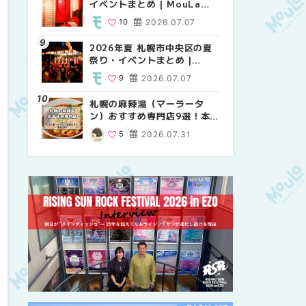
イベントまとめ | MouLa
り・イベントまとめ |
祭り・イベントまとめ |
HOKKAIDO
MouLa HOKKAIDO
MouLa HOKKAIDO
10
2026.07.07
8
9
2026.07.07
2026.07.07
2026年夏 札幌市中央区の夏
2026年夏 札幌市中央区の夏
【新千歳空港】新カードラウ
祭り・イベントまとめ |
祭り・イベントまとめ |
ンジが開業。「SUPER
MouLa HOKKAIDO
MouLa HOKKAIDO
LOUNGE ANNEX（スーパー
9
2026.07.07
9
18
2026.07.07
2025.08.13
ラウンジアネックス）」をご
紹介！！ | MouLa
札幌の麻辣湯（マーラータ
2026年夏 恵庭市・千歳市の
2026年夏 札幌市南区の夏祭
HOKKAIDO
ン）おすすめ専門店9選！本
夏祭り・イベントまとめ |
り・イベントまとめ |
場の量り売りから最新店まで
MouLa HOKKAIDO
MouLa HOKKAIDO
5
2026.07.31
9
8
2026.07.07
2026.07.07
徹底比較 | MouLa
HOKKAIDO