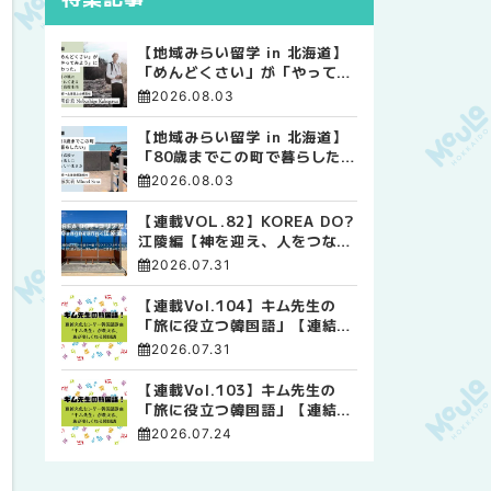
【地域みらい留学 in 北海道】
「めんどくさい」が「やってみ
よう」に変わった。 十勝の風
2026.08.03
に吹かれて走る、僕の泥臭くて
自由な高校生活
【地域みらい留学 in 北海道】
「80歳までこの町で暮らした
い」 標津高校で踏み出した、
2026.08.03
私らしい生き方
【連載VOL.82】KOREA DO?
江陵編【神を迎え、人をつなぐ
時間 ― 江陵端午祭 】
2026.07.31
【連載Vol.104】キム先生の
「旅に役立つ韓国語」【連結語
尾について その4】
2026.07.31
【連載Vol.103】キム先生の
「旅に役立つ韓国語」【連結語
尾について その3】
2026.07.24