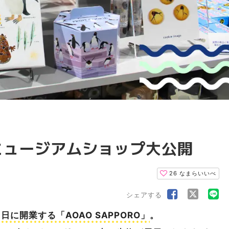
Oのミュージアムショップ大公開
26
なまらいいべ
シェアする
0日に開業する「AOAO SAPPORO」
。