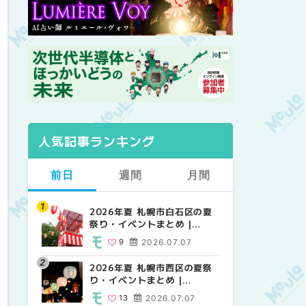
人気記事ランキング
前日
週間
月間
2026年夏 札幌市白石区の夏
2026年夏 札幌市西区の夏祭
【2026年最新】札幌のおすす
祭り・イベントまとめ |
り・イベントまとめ |
めビアガーデン｜オープン日
MouLa HOKKAIDO
MouLa HOKKAIDO
順に徹底紹介！大通公園から
9
2026.07.07
13
24
2026.07.07
2026.06.19
穴場テラスまで | MouLa
HOKKAIDO
2026年夏 札幌市西区の夏祭
【2026年最新】札幌のおすす
2026年夏 札幌市北区の夏祭
り・イベントまとめ |
めビアガーデン｜オープン日
り・イベントまとめ |
MouLa HOKKAIDO
順に徹底紹介！大通公園から
MouLa HOKKAIDO
13
2026.07.07
24
9
2026.07.07
2026.06.19
穴場テラスまで | MouLa