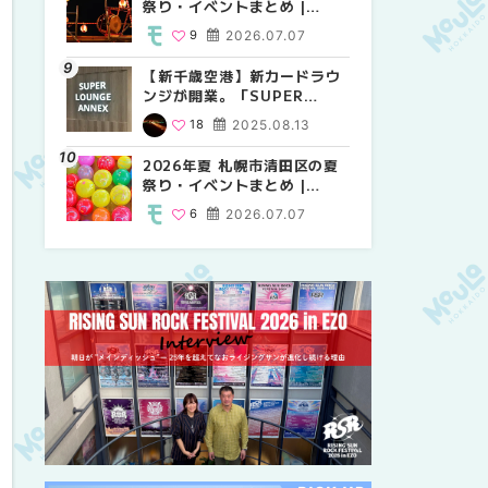
祭り・イベントまとめ |
祭り・イベントまとめ |
しか買えない絶対に外せない
MouLa HOKKAIDO
MouLa HOKKAIDO
限定スイーツ・焼き菓子18選
9
2026.07.07
9
25
2026.07.07
2026.03.24
| MouLa HOKKAIDO
【新千歳空港】新カードラウ
2026年夏 札幌市中央区の夏
【新千歳空港】新カードラウ
ンジが開業。「SUPER
祭り・イベントまとめ |
ンジが開業。「SUPER
LOUNGE ANNEX（スーパー
MouLa HOKKAIDO
LOUNGE ANNEX（スーパー
18
2025.08.13
9
18
2026.07.07
2025.08.13
ラウンジアネックス）」をご
ラウンジアネックス）」をご
紹介！！ | MouLa
紹介！！ | MouLa
2026年夏 札幌市清田区の夏
2026年夏 恵庭市・千歳市の
2026年夏 札幌市豊平区の夏
HOKKAIDO
HOKKAIDO
祭り・イベントまとめ |
夏祭り・イベントまとめ |
祭り・イベントまとめ |
MouLa HOKKAIDO
MouLa HOKKAIDO
MouLa HOKKAIDO
6
2026.07.07
9
9
2026.07.07
2026.07.07