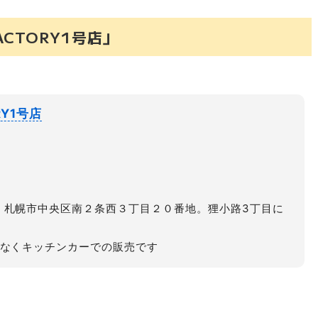
ACTORY1号店」
RY1号店
、札幌市中央区南２条西３丁目２０番地。狸小路3丁目に
はなくキッチンカーでの販売です