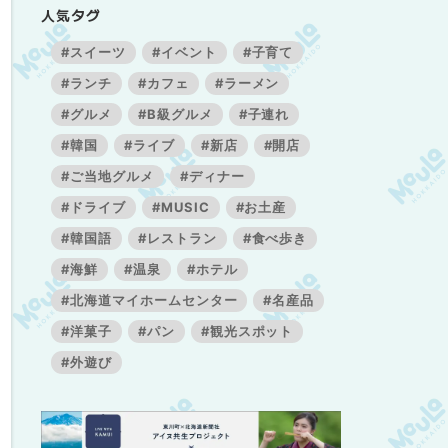
人気タグ
#スイーツ
#イベント
#子育て
#ランチ
#カフェ
#ラーメン
#グルメ
#B級グルメ
#子連れ
#韓国
#ライブ
#新店
#開店
#ご当地グルメ
#ディナー
#ドライブ
#MUSIC
#お土産
#韓国語
#レストラン
#食べ歩き
#海鮮
#温泉
#ホテル
#北海道マイホームセンター
#名産品
#洋菓子
#パン
#観光スポット
#外遊び