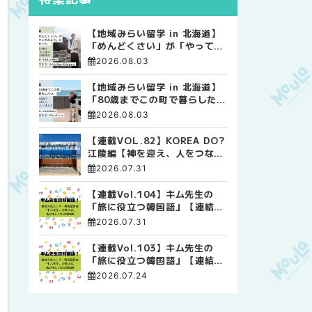
【地域みらい留学 in 北海道】
「めんどくさい」が「やってみ
よう」に変わった。 十勝の風
2026.08.03
に吹かれて走る、僕の泥臭くて
自由な高校生活
【地域みらい留学 in 北海道】
「80歳までこの町で暮らした
い」 標津高校で踏み出した、
2026.08.03
私らしい生き方
【連載VOL.82】KOREA DO?
江陵編【神を迎え、人をつなぐ
時間 ― 江陵端午祭 】
2026.07.31
【連載Vol.104】キム先生の
「旅に役立つ韓国語」【連結語
尾について その4】
2026.07.31
【連載Vol.103】キム先生の
「旅に役立つ韓国語」【連結語
尾について その3】
2026.07.24