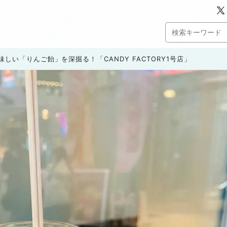
しい「りんご飴」を深掘る！「CANDY FACTORY1号店」