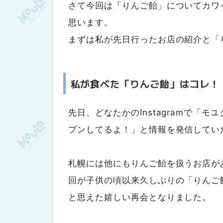
りんごの魅力
さて今回は「りんご飴」についてカワ
ニンニクを食べたら「生りんご」か
思います。
おまけ情報・新店舗ニュース
まずは私が先日行ったお店の紹介と「
私が食べた「りんご飴」はコレ！
先日、どなたかのInstagramで「
プンしてるよ！」と情報を発信してい
札幌には他にもりんご飴を扱うお店が
回が子供の頃以来久しぶりの「りんご
と思えた嬉しい再会となりました。