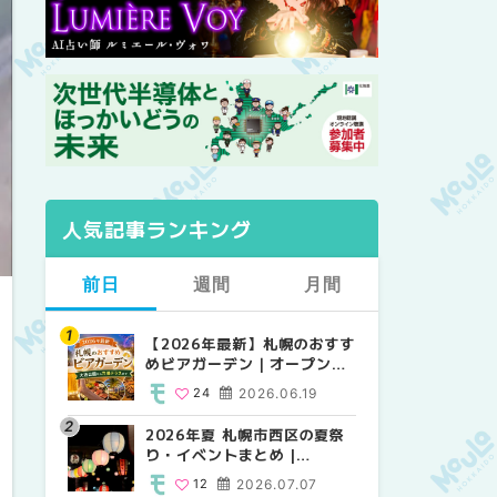
人気記事ランキング
前日
週間
月間
【2026年最新】札幌のおすす
【2026年最新】札幌のおすす
【2026年最新】札幌のおすす
めビアガーデン｜オープン日
めビアガーデン｜オープン日
めビアガーデン｜オープン日
順に徹底紹介！大通公園から
順に徹底紹介！大通公園から
順に徹底紹介！大通公園から
24
2026.06.19
24
24
2026.06.19
2026.06.19
穴場テラスまで | MouLa
穴場テラスまで | MouLa
穴場テラスまで | MouLa
HOKKAIDO
HOKKAIDO
HOKKAIDO
2026年夏 札幌市西区の夏祭
2026年夏 札幌市西区の夏祭
2026年夏 札幌市北区の夏祭
り・イベントまとめ |
り・イベントまとめ |
り・イベントまとめ |
MouLa HOKKAIDO
MouLa HOKKAIDO
MouLa HOKKAIDO
12
2026.07.07
12
9
2026.07.07
2026.07.07