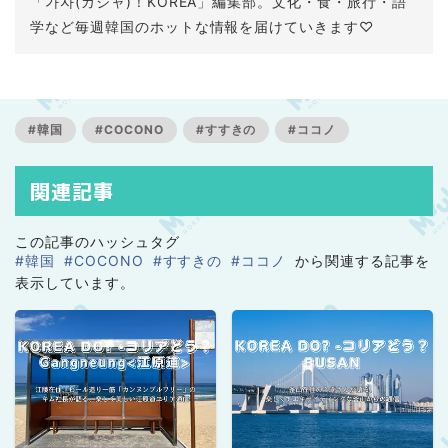
「가자(カジャ)！KOREA」編集部。文化・食・旅行・語
学など毎週韓国のホットな情報を届けていきます♡
#韓国
#COCONO
#すすきの
#ココノ
関連記事
この記事のハッシュタグ
#韓国
#COCONO
#すすきの
#ココノ
から関連する記事を
表示しています。