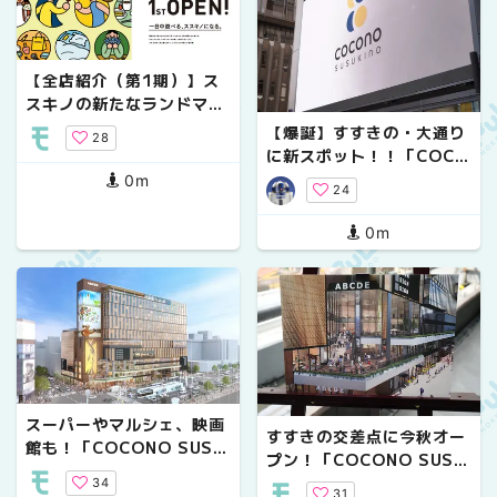
【全店紹介（第1期）】ス
スキノの新たなランドマー
ク「COCONO SUSUKIN
【爆誕】すすきの・大通り
28
O（ココノ ススキノ）」誕
に新スポット！！「COCO
生！
NO SUSUKINO」オープ
0m
24
ン
0m
スーパーやマルシェ、映画
すすきの交差点に今秋オー
館も！「COCONO SUSU
プン！「COCONO SUSU
KINO」23年秋オープン
KINO」注目の現場レポー
34
31