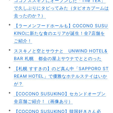
ココノススキノにオープンした「The TEA」
で久しぶりにタピってみた（タピオカブームは
去ったのか？）
【ラーメンフードホールも】COCONO SUSU
KINOに新たな食のエリアが誕生！全7店舗を
ご紹介！
ススキノと空とサウナと UNWIND HOTEL&
BAR 札幌 都会の屋上サウナでととのった
【札幌 すすきの】のど真ん中「SAPPORO ST
REAM HOTEL」で優雅なホテルステイはいか
が？
【COCONO SUSUKINO】セカンドオープン
全店舗ご紹介！（画像あり）
【COCONO SUSUKINO】韓国好きさん必