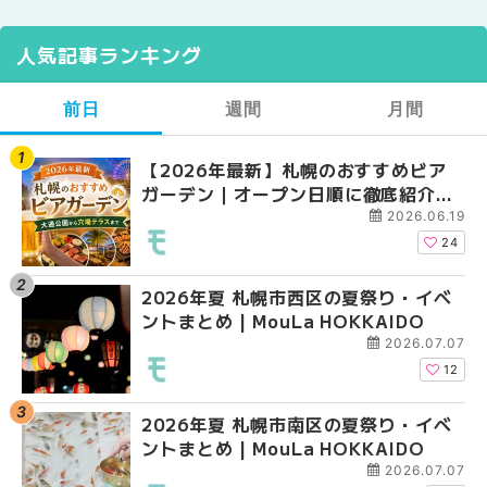
人気記事ランキング
前日
週間
月間
【2026年最新】札幌のおすすめビア
【2026年最新】札幌
【2026年最新】札幌
ガーデン｜オープン日順に徹底紹介！
ガーデン｜オープン日
ガーデン｜オープン日
大通公園から穴場テラスまで | MouLa
大通公園から穴場テラスまで
大通公園から穴場テラスまで
2026.06.19
HOKKAIDO
HOKKAIDO
HOKKAIDO
24
2026年夏 札幌市西区の夏祭り・イベ
2026年夏 札幌市西区
2026年夏 札幌市北区
ントまとめ | MouLa HOKKAIDO
ントまとめ | MouLa H
ントまとめ | MouLa H
2026.07.07
12
2026年夏 札幌市南区の夏祭り・イベ
2026年夏 札幌市北区
2026年夏 札幌市西区
ントまとめ | MouLa HOKKAIDO
ントまとめ | MouLa H
ントまとめ | MouLa H
2026.07.07