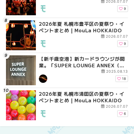
新店まで徹底比較 | Mo
2026.07.07
HOKKAIDO
9
2026年夏 札幌市豊平区の夏祭り・イ
2026年夏 札幌市豊平
【2026年最新】新千
ベントまとめ | MouLa HOKKAIDO
ベントまとめ | MouLa 
えない絶対に外せない
焼き菓子18選 | MouLa
2026.07.07
9
【新千歳空港】新カードラウンジが開
2026年夏 札幌市中央
【新千歳空港】新カー
業。「SUPER LOUNGE ANNEX（ス
ベントまとめ | MouLa 
業。「SUPER LOUNG
ーパーラウンジアネックス）」をご紹
ーパーラウンジアネッ
2025.08.13
介！！ | MouLa HOKKAIDO
介！！ | MouLa HOKK
18
2026年夏 札幌市清田区の夏祭り・イ
2026年夏 恵庭市・千
2026年夏 札幌市豊平
ベントまとめ | MouLa HOKKAIDO
イベントまとめ | MouL
ベントまとめ | MouLa 
2026.07.07
6