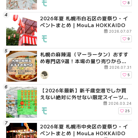
8
2026年夏 札幌市白石区の夏祭り・イ
2026年夏 札幌市手稲
2026年夏 札幌市白石
ベントまとめ | MouLa HOKKAIDO
ベントまとめ | MouLa 
ベントまとめ | MouLa 
2026.07.07
9
札幌の麻辣湯（マーラータン）おすす
2026年夏 札幌市白石
2026年夏 札幌市手稲
め専門店9選！本場の量り売りから最
ベントまとめ | MouLa 
ベントまとめ | MouLa 
新店まで徹底比較 | MouLa
2026.07.31
HOKKAIDO
5
【2026年最新】新千歳空港でしか買
2026年夏 札幌市南区
2026年夏 札幌市清田
えない絶対に外せない限定スイーツ・
ントまとめ | MouLa H
ベントまとめ | MouLa 
焼き菓子18選 | MouLa HOKKAIDO
2026.03.24
25
2026年夏 札幌市中央区の夏祭り・イ
2026年夏 札幌市清田
札幌の麻辣湯（マーラ
ベントまとめ | MouLa HOKKAIDO
ベントまとめ | MouLa 
め専門店6選！本場の量