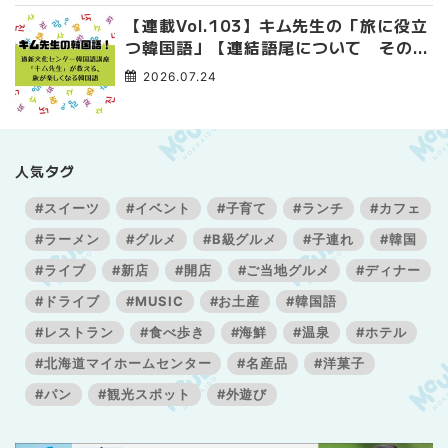
【連載Vol.103】キム先生の「旅に役立
つ韓国語」【連結語尾について その
3】
2026.07.24
人気タグ
#スイーツ
#イベント
#子育て
#ランチ
#カフェ
#ラーメン
#グルメ
#B級グルメ
#子連れ
#韓国
#ライブ
#新店
#開店
#ご当地グルメ
#ディナー
#ドライブ
#MUSIC
#お土産
#韓国語
#レストラン
#食べ歩き
#海鮮
#温泉
#ホテル
#北海道マイホームセンター
#名産品
#洋菓子
#パン
#観光スポット
#外遊び