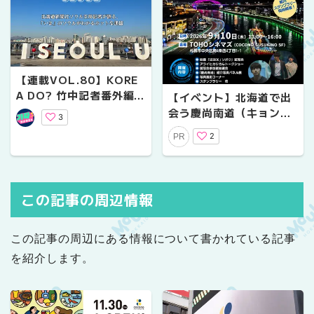
【連載VOL.80】KORE
A DO? 竹中記者番外編
【イベント】北海道で出
【ソウル発 世界文化遺
会う慶尚南道（キョンサ
3
産「河回村（ハフェマウ
ンナムド）～映画とトー
2
PR
ル）」へ】
クで体感する韓国の魅力
【参加募集】
この記事の周辺情報
この記事の周辺にある情報について書かれている記事
を紹介します。