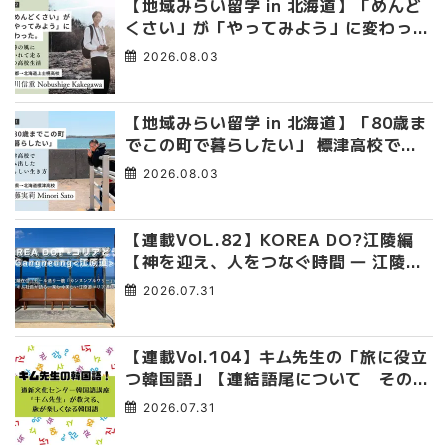
【地域みらい留学 in 北海道】「めんど
くさい」が「やってみよう」に変わっ
た。 十勝の風に吹かれて走る、僕の泥
2026.08.03
臭くて自由な高校生活
【地域みらい留学 in 北海道】「80歳ま
でこの町で暮らしたい」 標津高校で踏
み出した、私らしい生き方
2026.08.03
【連載VOL.82】KOREA DO?江陵編
【神を迎え、人をつなぐ時間 ― 江陵端
午祭 】
2026.07.31
【連載Vol.104】キム先生の「旅に役立
つ韓国語」【連結語尾について その
4】
2026.07.31