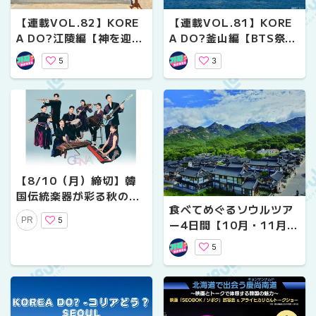
【連載VOL.82】KORE
【連載VOL.81】KORE
A DO?江陵編【神を迎
A DO?釜山編【BTS祭り
え、人をつなぐ時間 ―
だった6月の釜山】
5
3
江陵端午祭 】
【8/10（月）締切】韓
国伝統楽器が彩る秋のは
食べてめぐるソウルツア
じまり――グローバルミ
5
PR
ー4日間【10月・11月出
ュージックバンド「GEN
発】
A」札幌公演に無料ご招
5
待！