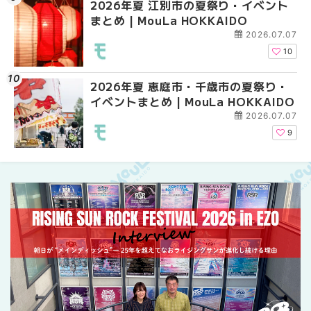
2026年夏 江別市の夏祭り・イベント
2026年夏 札幌市南区
2026年夏 札幌市南区
まとめ | MouLa HOKKAIDO
ントまとめ | MouLa H
ントまとめ | MouLa H
2026.07.07
10
2026年夏 恵庭市・千歳市の夏祭り・
札幌の麻辣湯（マーラ
札幌の麻辣湯（マーラ
イベントまとめ | MouLa HOKKAIDO
め専門店9選！本場の量
め専門店6選！本場の量
新店まで徹底比較 | Mo
新店まで徹底比較 | Mo
2026.07.07
HOKKAIDO
HOKKAIDO
9