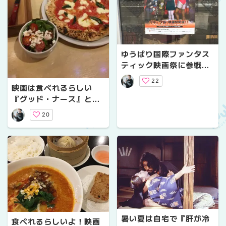
ゆうばり国際ファンタス
ティック映画祭に参戦し
たぜ！
22
映画は食べれるらしい
『グッド・ナース』と
『横丁ピッツェリア・ペ
20
ルカート』のマルゲリー
タ
暑い夏は自宅で『肝が冷
食べれるらしいよ！映画