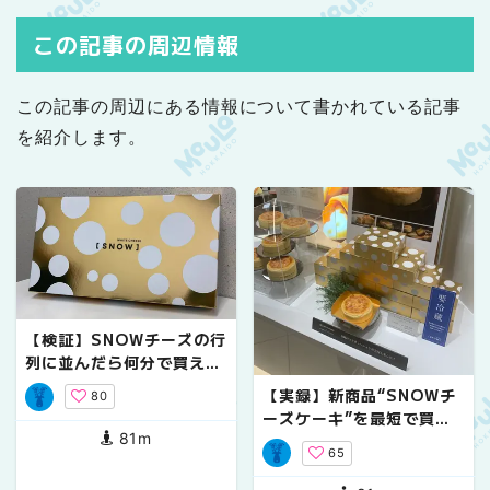
つわるゾワっとミステリ
公開記念プレゼントキャ
ー。
ンペーン〜劇場版最新
この記事の周辺情報
作！新たな『ケロロ軍
曹』が帰ってくる！！
この記事の周辺にある情報について書かれている記事
を紹介します。
【検証】SNOWチーズの行
列に並んだら何分で買える
のか？
【実録】新商品“SNOWチ
80
ーズケーキ”を最短で買う
81m
方法
65