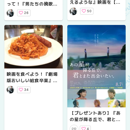
えるような』映画を【ツ
って！『男たちの挽歌4K
ィゴイネルワイゼン】
リマスター』と『はるの
50
26
そら 坦々麺 小籠包
大根餅 豚肉蒸し』
映画を食べよう！『劇場
版おいしい給食卒業』と
『ZAZIのナポリタン』
34
【プレゼントあり】『あ
の星が降る丘で、君とま
た出会いたい。』公開記
4
PR