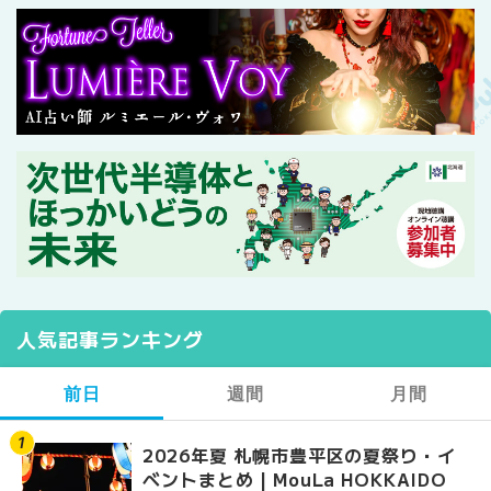
人気記事ランキング
前日
週間
月間
2026年夏 札幌市豊平区の夏祭り・イ
【2026年最新】札幌
【2026年最新】札幌
ベントまとめ | MouLa HOKKAIDO
ガーデン｜オープン日
ガーデン｜オープン日