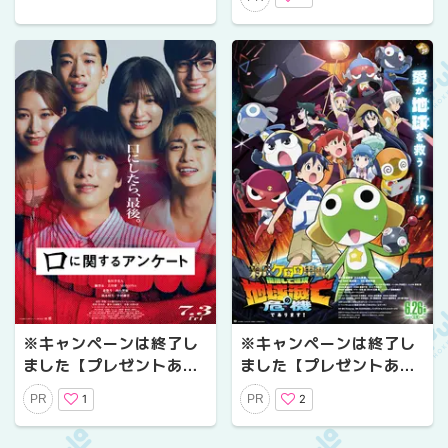
念プレゼントキャンペー
ン〜『あの花が咲く丘
で、君とまた出会えた
ら。』の続編にして完結
編
※キャンペーンは終了し
※キャンペーンは終了し
ました【プレゼントあ
ました【プレゼントあ
り】『口に関するアンケ
り】『新劇場版☆ケロロ
1
2
PR
PR
ート』公開記念プレゼン
軍曹 復活して速攻地球滅
トキャンペーン〜口にま
亡の危機であります！』