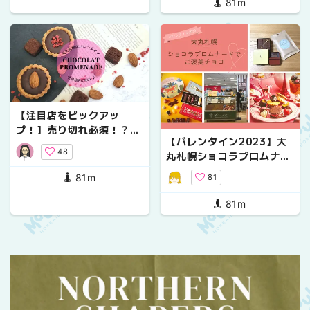
81m
【注目店をピックアッ
プ！】売り切れ必須！？大
【バレンタイン2023】大
丸札幌店バレンタインチョ
48
丸札幌ショコラプロムナー
コレート
ドでご褒美チョコ
81m
81
81m