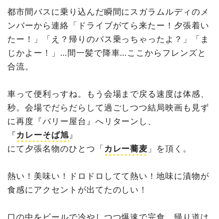
都市間バスに乗り込んだ瞬間にスガラムルディのメ
ンバーから連絡「ドライブがてら来たー！夕張着い
たー！」「え？帰りのバス乗っちゃったよ？」「ま
じかよー！」…間一髪で降車…ここからフレンズと
合流。
車って便利っすね。もう会場まで戻る速度は体感、
秒。会場でだらだらして過ごしつつ結局映画も見ず
に再度『バリー屋台』へリターンし、
『
カレーそば旭
』
にて夕張名物のひとつ「
カレー蕎麦
」を頂く。
熱い！美味い！ドロドロしてて熱い！地味に漬物が
食感にアクセントが出てたのしい！
口の中をビールで冷やしつつ爆速で完食。帰り道は