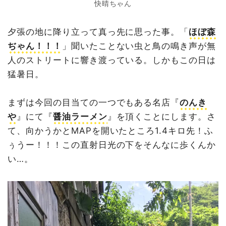
快晴ちゃん
夕張の地に降り立って真っ先に思った事。「
ほぼ森
ぢゃん！！！
」聞いたことない虫と鳥の鳴き声が無
人のストリートに響き渡っている。しかもこの日は
猛暑日。
まずは今回の目当ての一つでもある名店『
のんき
や
』にて『
醤油ラーメン
』を頂くことにします。さ
て、向かうかとMAPを開いたところ1.4キロ先！ふ
ぅうー！！！この直射日光の下をそんなに歩くんか
い…。