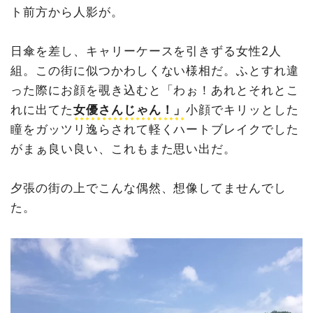
ト前方から人影が。
日傘を差し、キャリーケースを引きずる女性2人
組。この街に似つかわしくない様相だ。ふとすれ違
った際にお顔を覗き込むと「わぉ！あれとそれとこ
れに出てた
女優さんじゃん！」
小顔でキリッとした
瞳をガッツリ逸らされて軽くハートブレイクでした
がまぁ良い良い、これもまた思い出だ。
夕張の街の上でこんな偶然、想像してませんでし
た。