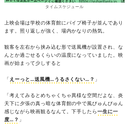
タイムスケジュール
上映会場は学校の体育館にパイプ椅子が並んであり
ます。照り返しが強く、場内かなりの熱気。
観客を左右から挟み込む形で送風機が設置され、な
んとか過ごせるくらいの温度になっていました。映
画が始まって少しすると
「
えーっと…送風機…うるさくない…？
」
「考えてみるとめちゃくちゃ異様な空間だよな、炎
天下に夕張の真っ暗な体育館の中で風びゅんびゅん
感じながら映画観るなんて。下手したら
一生に一
度…？
」