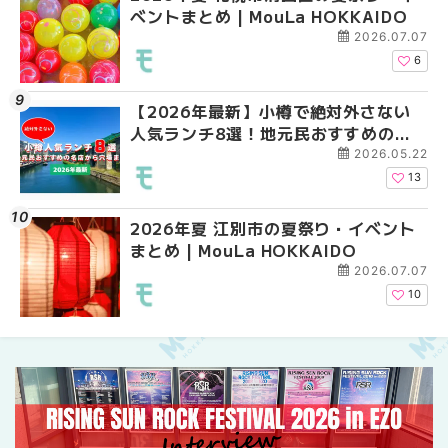
ベントまとめ | MouLa HOKKAIDO
ベントまとめ | MouLa 
ントまとめ | MouLa H
2026.07.07
6
【2026年最新】小樽で絶対外さない
札幌の麻辣湯（マーラ
2026年夏 札幌市東区
人気ランチ8選！地元民おすすめの名
め専門店9選！本場の量
ントまとめ | MouLa H
店から穴場まで | MouLa HOKKAIDO
新店まで徹底比較 | Mo
2026.05.22
HOKKAIDO
13
2026年夏 江別市の夏祭り・イベント
2026年夏 札幌市南区
2026年夏 恵庭市・千
まとめ | MouLa HOKKAIDO
ントまとめ | MouLa H
イベントまとめ | MouL
2026.07.07
10