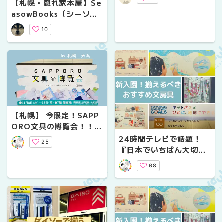
【札幌・隠れ家本屋】Se
asowBooks（シーソー
ブックス）｜本好きが通
10
う小さなセレクト書店
【札幌】 今限定！SAPP
ORO文具の博覧会！！お
すすめ5選
24時間テレビで話題！
25
『日本でいちばん大切に
したい会社』がつくるオ
68
ススメ文具！【2023年8
月更新】