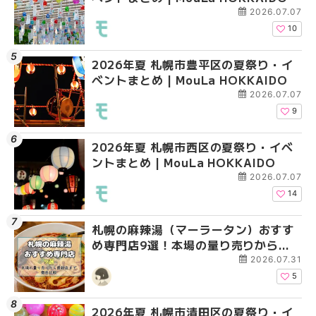
2026.07.07
10
2026年夏 札幌市豊平区の夏祭り・イ
2026年夏 札幌市清田
2026年夏 札幌市手稲
ベントまとめ | MouLa HOKKAIDO
ベントまとめ | MouLa 
ベントまとめ | MouLa 
2026.07.07
9
2026年夏 札幌市西区の夏祭り・イベ
2026年夏 札幌市中央
2026年夏 札幌市清田
ントまとめ | MouLa HOKKAIDO
ベントまとめ | MouLa 
ベントまとめ | MouLa 
2026.07.07
14
札幌の麻辣湯（マーラータン）おすす
2026年夏 札幌市北区
2026年夏 札幌市豊平
め専門店9選！本場の量り売りから最
ントまとめ | MouLa H
ベントまとめ | MouLa 
新店まで徹底比較 | MouLa
2026.07.31
HOKKAIDO
5
2026年夏 札幌市清田区の夏祭り・イ
2026年夏 札幌市手稲
2026年夏 札幌市南区