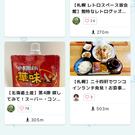
【札幌 レトロスペース坂会
館】独特なレトログッズコ
レクションの博物館へG
24
O！
270m
【札幌】二十四軒でワンコ
インランチ発見！お食事処
【北海道土産】第4弾 探し
河童の500円定食がサラリ
3
てみて！スーパー・コンビ
ーマンの味方すぎる
ニで買える北海道土産
503m
78
305m