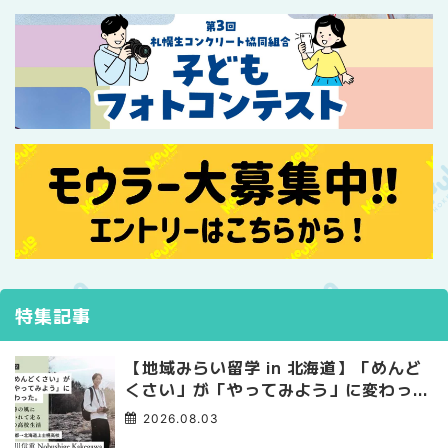
特集記事
【地域みらい留学 in 北海道】「めんど
くさい」が「やってみよう」に変わっ
た。 十勝の風に吹かれて走る、僕の泥
2026.08.03
臭くて自由な高校生活