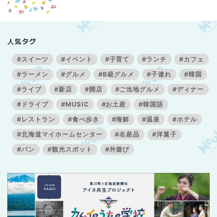
人気タグ
#スイーツ
#イベント
#子育て
#ランチ
#カフェ
#ラーメン
#グルメ
#B級グルメ
#子連れ
#韓国
#ライブ
#新店
#開店
#ご当地グルメ
#ディナー
#ドライブ
#MUSIC
#お土産
#韓国語
#レストラン
#食べ歩き
#海鮮
#温泉
#ホテル
#北海道マイホームセンター
#名産品
#洋菓子
#パン
#観光スポット
#外遊び