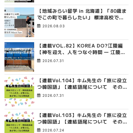
【地域みらい留学 in 北海道】「80歳ま
でこの町で暮らしたい」 標津高校で踏
み出した、私らしい生き方
2026.08.03
【連載VOL.82】KOREA DO?江陵編
【神を迎え、人をつなぐ時間 ― 江陵端
午祭 】
2026.07.31
【連載Vol.104】キム先生の「旅に役立
つ韓国語」【連結語尾について その
4】
2026.07.31
【連載Vol.103】キム先生の「旅に役立
つ韓国語」【連結語尾について その
3】
2026.07.24