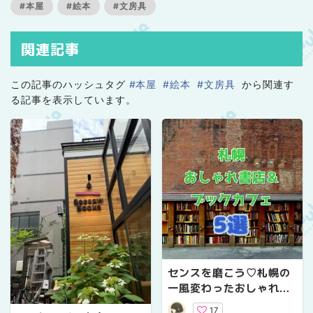
#本屋
#絵本
#文房具
関連記事
この記事のハッシュタグ
#本屋
#絵本
#文房具
から関連す
る記事を表示しています。
センスを磨こう♡札幌の
一風変わったおしゃれな
書店&ブックカフェ5選
17