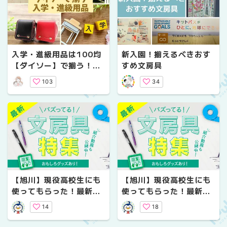
入学・進級用品は100均
新入園！揃えるべきおす
【ダイソー】で揃う！お
すめ文房具
すすめアイテムをご紹介
103
34
【札幌】
【旭川】現役高校生にも
【旭川】現役高校生にも
使ってもらった！最新&
使ってもらった！最新&
バズり文房具一挙紹介！
バズり文房具一挙紹介！
14
18
【大人におすすめ編】
【学生におすすめ編】