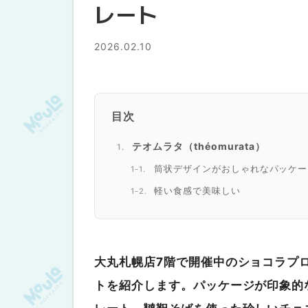
レート
2026.02.10
目次
テオムラタ（théomurata）
筒状デザインがおしゃれなパッケー
軽い食感で美味しい
レーヴ・ドゥ・ビジュー
量り売りで購入できるチョコレート
実際に購入したチョコレート
大丸札幌店7階で開催中のショコラプ
SOIL CHOCOLATE
トを紹介します。パッケージが印象的
札幌のチョコレートショップ