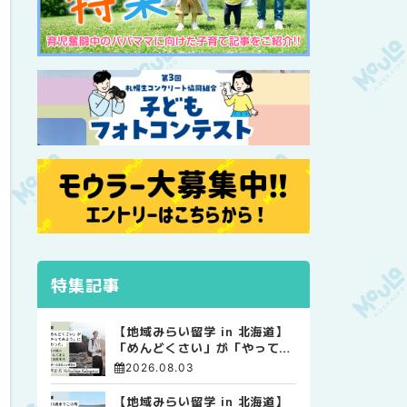
特集記事
【地域みらい留学 in 北海道】
「めんどくさい」が「やってみ
よう」に変わった。 十勝の風
2026.08.03
に吹かれて走る、僕の泥臭くて
自由な高校生活
【地域みらい留学 in 北海道】