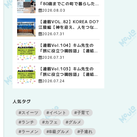
「80歳までこの町で暮らした
い」 標津高校で踏み出した、
2026.08.03
私らしい生き方
【連載VOL.82】KOREA DO?
江陵編【神を迎え、人をつなぐ
時間 ― 江陵端午祭 】
2026.07.31
【連載Vol.104】キム先生の
「旅に役立つ韓国語」【連結語
尾について その4】
2026.07.31
【連載Vol.103】キム先生の
「旅に役立つ韓国語」【連結語
尾について その3】
2026.07.24
人気タグ
#スイーツ
#イベント
#子育て
#ランチ
#カフェ
#グルメ
#ラーメン
#B級グルメ
#子連れ