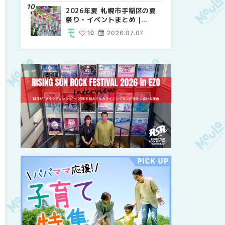
紹介！！ | MouLa
2026年夏 札幌市手稲区の夏
2026年夏 恵庭市・千歳市の
2026年夏 札幌市豊平区の夏
HOKKAIDO
祭り・イベントまとめ |
夏祭り・イベントまとめ |
祭り・イベントまとめ |
MouLa HOKKAIDO
MouLa HOKKAIDO
MouLa HOKKAIDO
10
2026.07.07
9
9
2026.07.07
2026.07.07