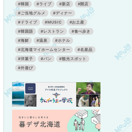
#韓国
#ライブ
#新店
#開店
#ご当地グルメ
#ディナー
#ドライブ
#MUSIC
#お土産
#韓国語
#レストラン
#食べ歩き
#海鮮
#温泉
#ホテル
#北海道マイホームセンター
#名産品
#洋菓子
#パン
#観光スポット
#外遊び