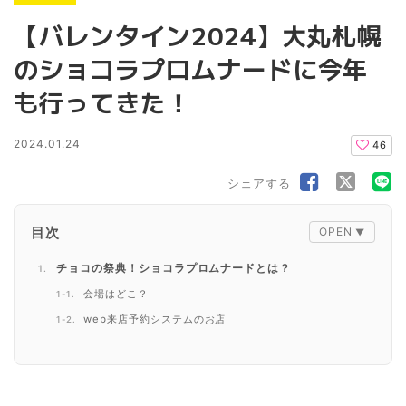
【バレンタイン2024】大丸札幌
のショコラプロムナードに今年
も行ってきた！
2024.01.24
46
シェアする
目次
チョコの祭典！ショコラプロムナードとは？
会場はどこ？
web来店予約システムのお店
おでかけ前にデジタルカタログでチェック！
【混雑状況レポ】行列ができていた人気店は？
キツネとレモン《日本》