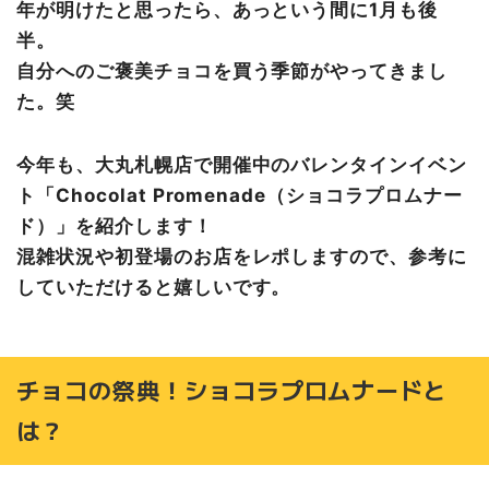
年が明けたと思ったら、あっという間に1月も後
ナーディル・ギュル《トルコ》
半。
SNOWS《北海道》【1階特設会場】
自分へのご褒美チョコを買う季節がやってきまし
他にも！大丸札幌初登場のお店
た。笑
ローランジェルボー《ベルギー》
カルメロ ショコラトリー《ポーランド》
今年も、大丸札幌店で開催中のバレンタインイベン
ホノルル・クッキー・カンパニー《ハワイ》【1階特設会
場】
ト「Chocolat Promenade（ショコラプロムナー
まとめ
ド）」を紹介します！
混雑状況や初登場のお店をレポしますので、参考に
していただけると嬉しいです。
チョコの祭典！ショコラプロムナードと
は？