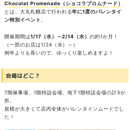
Chocolat Promenade（ショコラプロムナード）
とは、大丸札幌店で行われる
年に1度のバレンタイ
ン特別イベント
。
開催期間は
1/17（水）～2/14（水）
の約1か月！
（一部のお店は1/24（水）～）
例年よりも長いので、ゆっくり楽しめますよ！
会場はどこ？
7階催事場、1階特設会場、地下1階特設会場の計3か
所。
規模が大きくて店内全体がバレンタインムードでし
た！