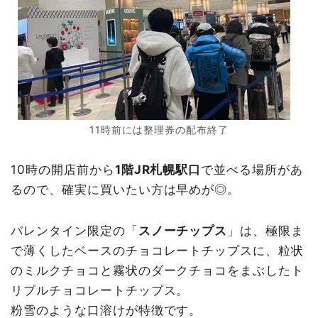
11時前には整理券の配布終了
10時の開店前から
1階JR札幌駅口
で並べる場所があ
るので、確実に買いたい方は早めが◎。
バレンタイン限定の「
スノーチップス
」は、極限ま
で薄くしたベースのチョコレートチップスに、粒状
のミルクチョコと霧状のダークチョコをまぶしたト
リプルチョコレートチップス。
粉雪のような口溶けが特徴です。