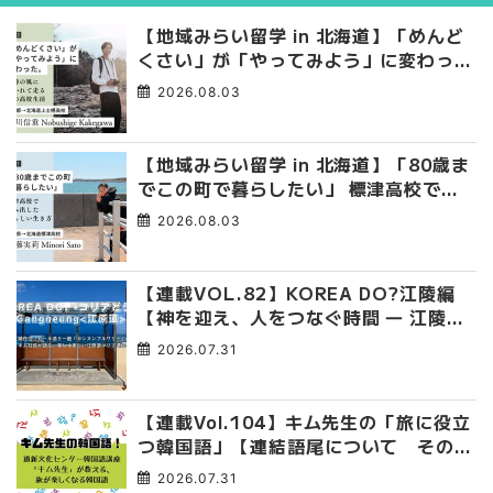
【地域みらい留学 in 北海道】「めんど
くさい」が「やってみよう」に変わっ
た。 十勝の風に吹かれて走る、僕の泥
2026.08.03
臭くて自由な高校生活
【地域みらい留学 in 北海道】「80歳ま
でこの町で暮らしたい」 標津高校で踏
み出した、私らしい生き方
2026.08.03
【連載VOL.82】KOREA DO?江陵編
【神を迎え、人をつなぐ時間 ― 江陵端
午祭 】
2026.07.31
【連載Vol.104】キム先生の「旅に役立
つ韓国語」【連結語尾について その
4】
2026.07.31