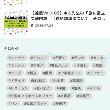
【連載Vol.103】キム先生の「旅に役立
つ韓国語」【連結語尾について その
3】
2026.07.24
人気タグ
#スイーツ
#イベント
#子育て
#ランチ
#カフェ
#ラーメン
#グルメ
#B級グルメ
#子連れ
#韓国
#ライブ
#新店
#開店
#ご当地グルメ
#ディナー
#ドライブ
#MUSIC
#お土産
#韓国語
#レストラン
#食べ歩き
#海鮮
#温泉
#ホテル
#北海道マイホームセンター
#名産品
#洋菓子
#パン
#観光スポット
#外遊び