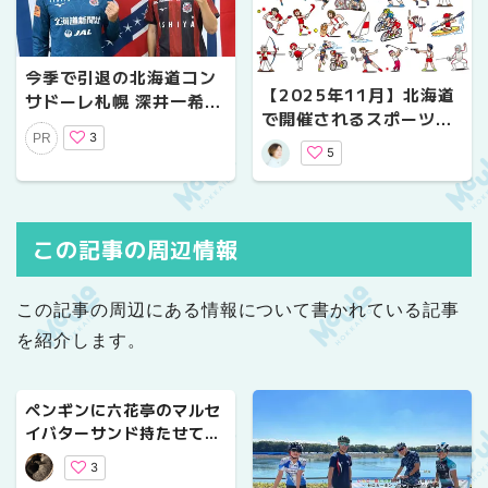
今季で引退の北海道コン
【2025年11月】北海道
サドーレ札幌 深井一希選
で開催されるスポーツの
手に単独インタビュー｜
3
試合まとめ｜日程・会場
PR
インフルエンサーROY氏
5
が聞く”最後のピッチ”へ
の想い
この記事の周辺情報
この記事の周辺にある情報について書かれている記事
を紹介します。
ペンギンに六花亭のマルセ
イバターサンド持たせてみ
た【銘菓】
3