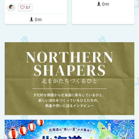
0m
57
0m