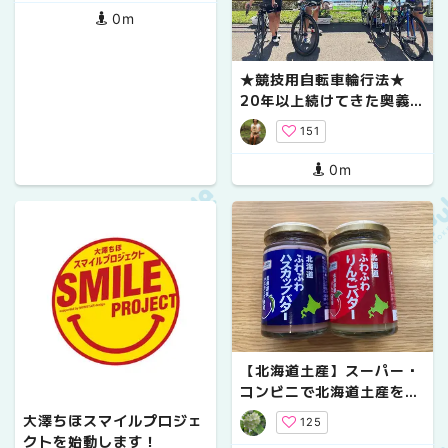
0m
★競技用自転車輪行法★
20年以上続けてきた奥義を
公開(^^)
151
0m
【北海道土産】スーパー・
コンビニで北海道土産を探
してみよう
大澤ちほスマイルプロジェ
125
クトを始動します！