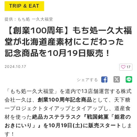
TRIP & EAT
提供：もち処 一久大福堂
【創業100周年】もち処一久大福
堂が北海道産素材にこだわった
記念商品を10月19日販売！
2024.10.17
17
シェアする
「もち処一久大福堂」を道内で13店舗運営する株式
会社一久は、
創業100周年記念商品
として、天下糖
一プロジェクトタイアップとタイアップし、道産食
材を使った
絶品カステララスク『戦国銘菓「姫君の
おきにいり」』を10月19日(土)に販売スタート
しま
す！