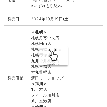
※いずれも税込み
発売日
2024年10月19日(土)
＜札幌＞
札幌月寒中央店
札幌円山店
札幌南郷8丁目店
札幌琴似店
丸井今井札幌店
scrollable
札幌三越店
大丸札幌店
発売店舗
清田ミニショップ
＜旭川＞
旭川本店
フィール旭川店
旭川空港店
＜函館＞