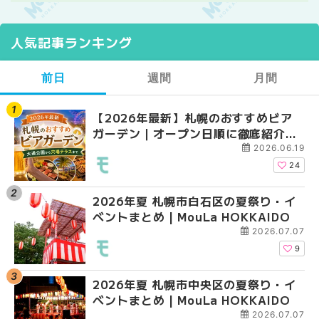
人気記事ランキング
前日
週間
月間
【2026年最新】札幌のおすすめビア
【2026年最新】札幌
【2026年最新】札幌
ガーデン｜オープン日順に徹底紹介！
ガーデン｜オープン日
ガーデン｜オープン日
大通公園から穴場テラスまで | MouLa
大通公園から穴場テラスまで
大通公園から穴場テラスまで
2026.06.19
HOKKAIDO
HOKKAIDO
HOKKAIDO
24
2026年夏 札幌市白石区の夏祭り・イ
2026年夏 札幌市白石
2026年夏 札幌市北区
ベントまとめ | MouLa HOKKAIDO
ベントまとめ | MouLa 
ントまとめ | MouLa H
2026.07.07
9
2026年夏 札幌市中央区の夏祭り・イ
2026年夏 札幌市豊平
2026年夏 札幌市白石
ベントまとめ | MouLa HOKKAIDO
ベントまとめ | MouLa 
ベントまとめ | MouLa 
2026.07.07