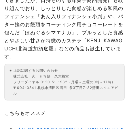
てきましたが、日持ちのする洋菓子商品開発にも取
り組んでおり、しっとりした食感が楽しめる和風の
フィナンシェ「あん入りフィナンシェ小判」や、バ
ター餡のお饅頭をコーティング用チョコーレートを
包んだ「ぽぬぐるシマエナガ」、プルッとした食感
とやさしい甘さが特徴のカステラ「KENJI KAWAG
UCHI北海道加須底羅」などの商品も誕生していま
す。
上記に関するお問い合わせ
株式会社一久 もち処一久大福堂
フリーダイヤル 0120-51-1932（月曜～土曜の9時～17時）
〒004-0841 札幌市清田区清田1条3丁目7-32清田スクエアビ
ル
こちらもオススメ