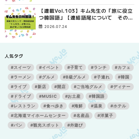
【連載Vol.103】キム先生の「旅に役立
つ韓国語」【連結語尾について その
3】
2026.07.24
人気タグ
#スイーツ
#イベント
#子育て
#ランチ
#カフェ
#ラーメン
#グルメ
#B級グルメ
#子連れ
#韓国
#ライブ
#新店
#開店
#ご当地グルメ
#ディナー
#ドライブ
#MUSIC
#お土産
#韓国語
#レストラン
#食べ歩き
#海鮮
#温泉
#ホテル
#北海道マイホームセンター
#名産品
#洋菓子
#パン
#観光スポット
#外遊び