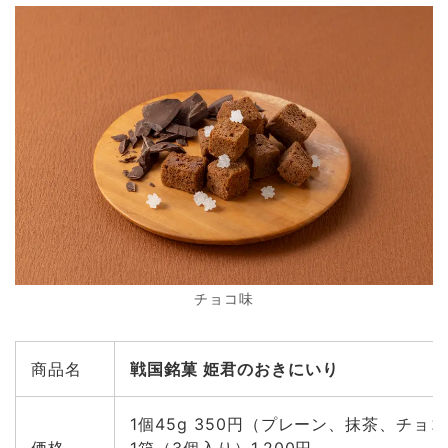
チョコ味
商品名
戦国銘菓 姫君のおきにいり
1個45g 350円（プレーン、抹茶、チョ
価格
1箱（3個入り）1,200円