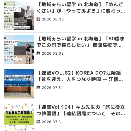
【地域みらい留学 in 北海道】「めんど
くさい」が「やってみよう」に変わっ
た。 十勝の風に吹かれて走る、僕の泥
2026.08.03
臭くて自由な高校生活
【地域みらい留学 in 北海道】「80歳ま
でこの町で暮らしたい」 標津高校で踏
み出した、私らしい生き方
2026.08.03
【連載VOL.82】KOREA DO?江陵編
【神を迎え、人をつなぐ時間 ― 江陵端
午祭 】
2026.07.31
【連載Vol.104】キム先生の「旅に役立
つ韓国語」【連結語尾について その
4】
2026.07.31