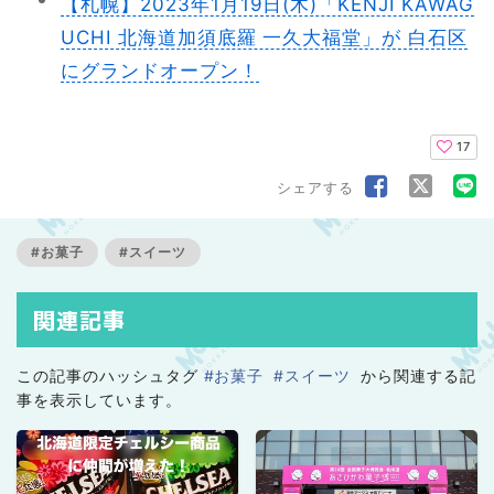
【札幌】2023年1月19日(木)「KENJI KAWAG
UCHI 北海道加須底羅 一久大福堂」が 白石区
にグランドオープン！
17
シェアする
#お菓子
#スイーツ
関連記事
この記事のハッシュタグ
#お菓子
#スイーツ
から関連する記
事を表示しています。