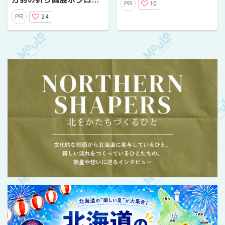
10
PR
かわ菓子博2025
ェクト！」クラウドファ
24
PR
ンディングを実施（2月1
日～4月15日申込受付）