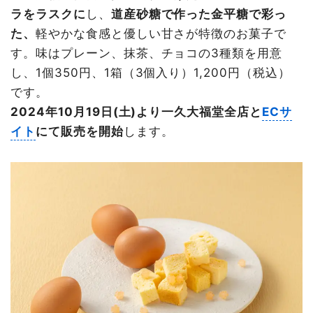
ラをラスクに
し、
道産砂糖で作った金平糖で彩っ
た、
軽やかな食感と優しい甘さが特徴のお菓子で
す。味はプレーン、抹茶、チョコの3種類を用意
し、1個350円、1箱（3個入り）1,200円（税込）
です。
2024年10月19日(土)より一久大福堂全店と
ECサ
イト
にて販売を開始
します。