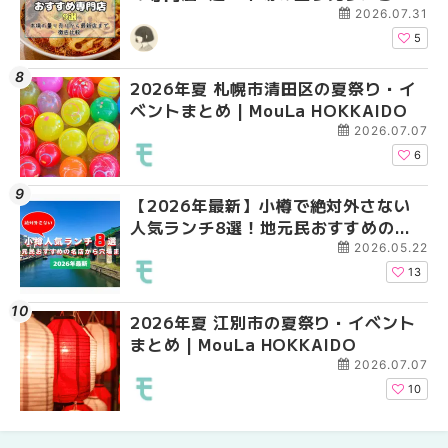
新店まで徹底比較 | MouLa
2026.07.31
HOKKAIDO
5
2026年夏 札幌市清田区の夏祭り・イ
2026年夏 札幌市手稲
2026年夏 札幌市南区
ベントまとめ | MouLa HOKKAIDO
ベントまとめ | MouLa 
ントまとめ | MouLa H
2026.07.07
6
【2026年最新】小樽で絶対外さない
札幌の麻辣湯（マーラ
2026年夏 札幌市東区
人気ランチ8選！地元民おすすめの名
め専門店9選！本場の量
ントまとめ | MouLa H
店から穴場まで | MouLa HOKKAIDO
新店まで徹底比較 | Mo
2026.05.22
HOKKAIDO
13
2026年夏 江別市の夏祭り・イベント
2026年夏 札幌市南区
2026年夏 恵庭市・千
まとめ | MouLa HOKKAIDO
ントまとめ | MouLa H
イベントまとめ | MouL
2026.07.07
10