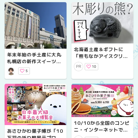
北海道土産＆ギフトに
年末年始の手土産に大丸
「熊もなかアイスクリー
札幌店の新作スイーツが
ム」新登場！SNS映え必
10
PR
おすすめ！2025-26最
至の新北海道スイーツが
5
新手土産4選
9月12日から発売開始！
10/10から全国のコンビ
ニ・インターネットで前
あさひかわ菓子博が「10
売券を販売開始！あさひ
万羽の折り鶴展示プロジ