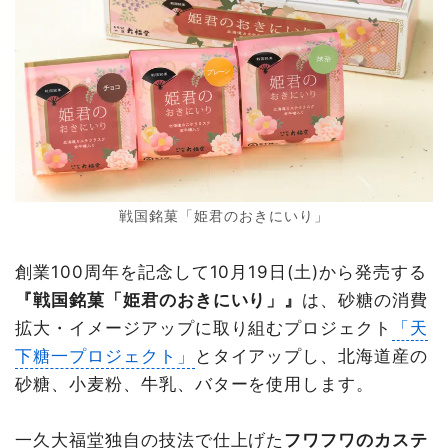
戦国銘菓「姫君のおきにいり」
創業100周年を記念して10月19日(土)から発売する
『戦国銘菓「姫君のおきにいり」』
は、砂糖の消費
拡大・イメージアップに取り組むプロジェクト
「天
下糖一プロジェクト」
とタイアップし、北海道産の
砂糖、小麦粉、牛乳、バターを使用します。
一久大福堂独自の技法で仕上げた
フワフワのカステ