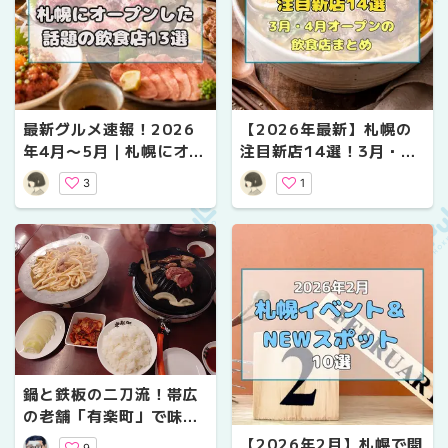
最新グルメ速報！2026
【2026年最新】札幌の
年4月〜5月｜札幌にオー
注目新店14選！3月・4
プンした話題の飲食店13
月オープンの飲食店まと
3
1
選
め
鍋と鉄板の二刀流！帯広
の老舗「有楽町」で味わ
うジンギスカンと名物み
【2026年2月】札幌で開
9