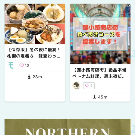
【保存版】冬の夜に最高！
札幌の定番＆一味変わった
おでん5選
13
【狸小路商店街】絶品本場
ベトナム料理、週末夜だけ
28m
のジェラート店…狸小路商
4
店街食べ歩きコースを提案
します！
45m