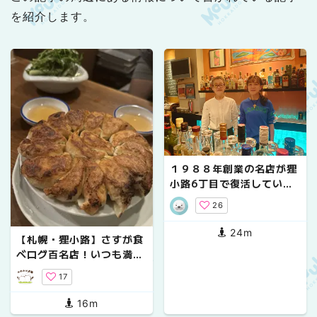
を紹介します。
１９８８年創業の名店が狸
小路6丁目で復活していま
す！Miss JAMAICA（＋B
26
etty)
24m
【札幌・狸小路】さすが食
べログ百名店！いつも満席
のやみつきになる激うま餃
17
子をお腹いっぱい食べる！
16m