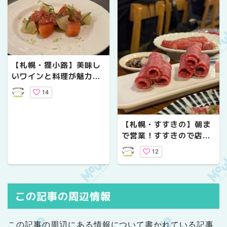
【札幌・狸小路】美味し
いワインと料理が魅力！
おすすめワインダイニン
14
グバー３選
【札幌・すすきの】朝ま
で営業！すすきので店選
びに迷ったら美味しい焼
12
肉へGO！
この記事の周辺情報
この記事の周辺にある情報について書かれている記事