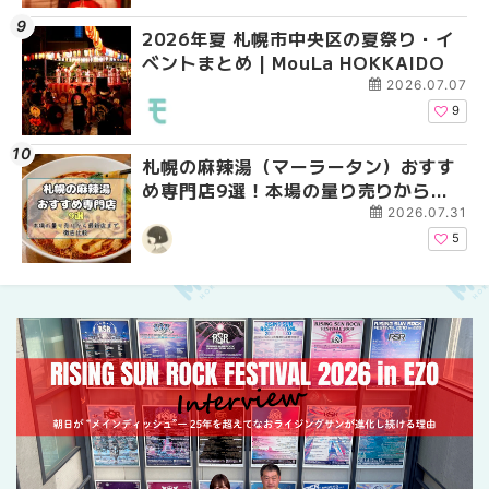
2026年夏 札幌市中央区の夏祭り・イ
2026年夏 札幌市中央
【新千歳空港】新カー
ベントまとめ | MouLa HOKKAIDO
ベントまとめ | MouLa 
業。「SUPER LOUNG
ーパーラウンジアネッ
2026.07.07
介！！ | MouLa HOKK
9
札幌の麻辣湯（マーラータン）おすす
2026年夏 恵庭市・千
2026年夏 札幌市南区
め専門店9選！本場の量り売りから最
イベントまとめ | MouL
ントまとめ | MouLa H
新店まで徹底比較 | MouLa
2026.07.31
HOKKAIDO
5