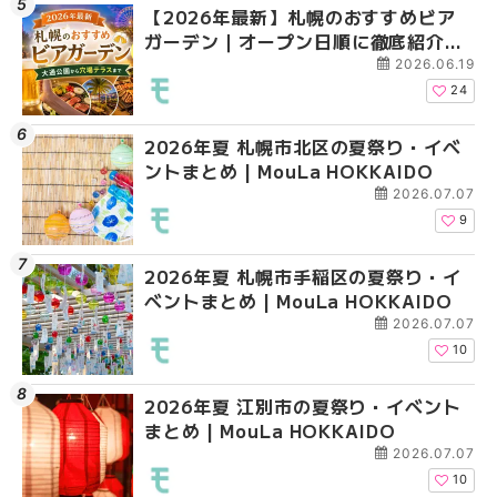
【2026年最新】札幌のおすすめビア
2026年夏 札幌市北区
2026年夏 札幌市手稲
ガーデン｜オープン日順に徹底紹介！
ントまとめ | MouLa H
ベントまとめ | MouLa 
大通公園から穴場テラスまで | MouLa
2026.06.19
HOKKAIDO
24
2026年夏 札幌市北区の夏祭り・イベ
2026年夏 札幌市清田
2026年夏 札幌市清田
ントまとめ | MouLa HOKKAIDO
ベントまとめ | MouLa 
ベントまとめ | MouLa 
2026.07.07
9
2026年夏 札幌市手稲区の夏祭り・イ
2026年夏 札幌市豊平
札幌の麻辣湯（マーラ
ベントまとめ | MouLa HOKKAIDO
ベントまとめ | MouLa 
め専門店6選！本場の量
新店まで徹底比較 | Mo
2026.07.07
HOKKAIDO
10
2026年夏 江別市の夏祭り・イベント
2026年夏 札幌市南区
2026年夏 札幌市豊平
まとめ | MouLa HOKKAIDO
ントまとめ | MouLa H
ベントまとめ | MouLa 
2026.07.07
10