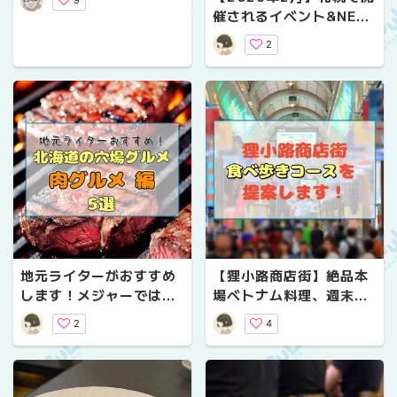
そホルモンうどん
催されるイベント&NEW
スポット10選！最新グル
2
メから幻想的な光の祭典
まで
地元ライターがおすすめ
【狸小路商店街】絶品本
します！メジャーではな
場ベトナム料理、週末夜
いけど絶品！北海道の穴
だけのジェラート店…狸
2
4
場グルメ【肉グルメ編・
小路商店街食べ歩きコー
5選】
スを提案します！