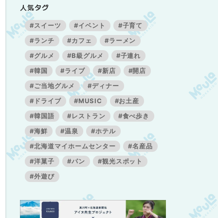
人気タグ
#スイーツ
#イベント
#子育て
#ランチ
#カフェ
#ラーメン
#グルメ
#B級グルメ
#子連れ
#韓国
#ライブ
#新店
#開店
#ご当地グルメ
#ディナー
#ドライブ
#MUSIC
#お土産
#韓国語
#レストラン
#食べ歩き
#海鮮
#温泉
#ホテル
#北海道マイホームセンター
#名産品
#洋菓子
#パン
#観光スポット
#外遊び