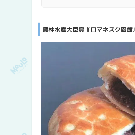
代表取締役 若杉社長のメッセージ
【読者プレゼント】道南の銘菓を抽選
応募方法
農林水産大臣賞『ロマネスク函館