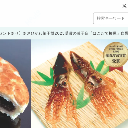
ゼントあり】あさひかわ菓子博2025受賞の菓子店「はこだて柳屋」自