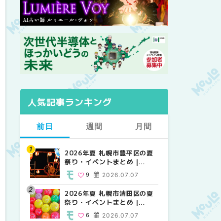
人気記事ランキング
前日
週間
月間
2026年夏 札幌市豊平区の夏
【2026年最新】札幌のおすす
【2026年最新】札幌のおすす
祭り・イベントまとめ |
めビアガーデン｜オープン日
めビアガーデン｜オープン日
MouLa HOKKAIDO
順に徹底紹介！大通公園から
順に徹底紹介！大通公園から
9
2026.07.07
24
24
2026.06.19
2026.06.19
穴場テラスまで | MouLa
穴場テラスまで | MouLa
HOKKAIDO
HOKKAIDO
2026年夏 札幌市清田区の夏
2026年夏 札幌市白石区の夏
2026年夏 札幌市北区の夏祭
祭り・イベントまとめ |
祭り・イベントまとめ |
り・イベントまとめ |
MouLa HOKKAIDO
MouLa HOKKAIDO
MouLa HOKKAIDO
6
2026.07.07
9
9
2026.07.07
2026.07.07