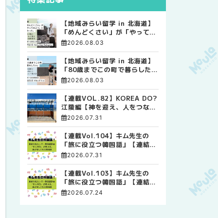
【地域みらい留学 in 北海道】
「めんどくさい」が「やってみ
よう」に変わった。 十勝の風
2026.08.03
に吹かれて走る、僕の泥臭くて
自由な高校生活
【地域みらい留学 in 北海道】
「80歳までこの町で暮らした
い」 標津高校で踏み出した、
2026.08.03
私らしい生き方
【連載VOL.82】KOREA DO?
江陵編【神を迎え、人をつなぐ
時間 ― 江陵端午祭 】
2026.07.31
【連載Vol.104】キム先生の
「旅に役立つ韓国語」【連結語
尾について その4】
2026.07.31
【連載Vol.103】キム先生の
「旅に役立つ韓国語」【連結語
尾について その3】
2026.07.24