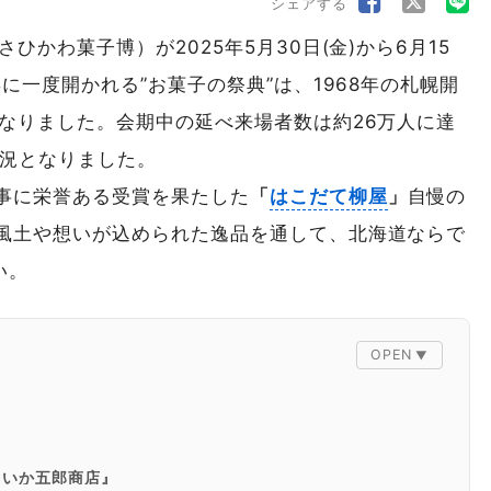
シェアする
ひかわ菓子博）が2025年5月30日(金)から6月15
に一度開かれる”お菓子の祭典”は、1968年の札幌開
となりました。会期中の延べ来場者数は約26万人に達
盛況となりました。
事に栄誉ある受賞を果たした
「
はこだて柳屋
」
自慢の
風土や想いが込められた逸品を通して、北海道ならで
い。
 いか五郎商店』