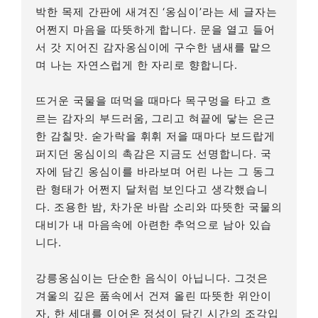
박한 목제 간판에 새겨진 ‘옹심이’라는 세 글자는
어쩐지 마음을 따뜻하게 합니다. 문을 열고 들어
서 갓 지어진 감자옹심이에 구수한 냄새를 맡으
며 나는 자연스럽게 한 자리로 향합니다.
뜨거운 국물을 떠먹을 때마다 목구멍을 타고 흐
르는 감자의 부드러움, 그리고 혀끝에 닿는 은근
한 감칠맛. 숟가락을 휘휘 저을 때마다 보드랍게
퍼지던 옹심이의 촉감은 지금도 선명합니다. 국
자에 담긴 옹심이를 바라보며 어린 나는 그 동그
란 형태가 어쩐지 달처럼 보인다고 생각했습니
다. 조용한 밤, 차가운 바람 소리와 따뜻한 국물의
대비가 내 마음속에 아련한 추억으로 남아 있습
니다.
강릉옹심이는 단순한 음식이 아닙니다. 그것은
겨울의 깊은 품속에서 건져 올린 따뜻한 위안이
자, 한 세대를 이어온 정성이 담긴 시간의 조각입