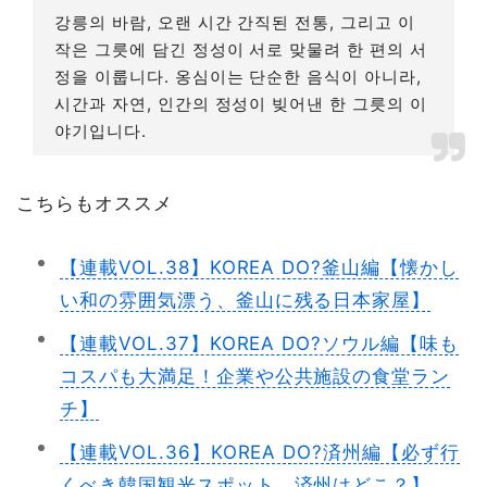
강릉의 바람, 오랜 시간 간직된 전통, 그리고 이
작은 그릇에 담긴 정성이 서로 맞물려 한 편의 서
정을 이룹니다. 옹심이는 단순한 음식이 아니라,
시간과 자연, 인간의 정성이 빚어낸 한 그릇의 이
야기입니다.
こちらもオススメ
【連載VOL.38】KOREA DO?釜山編【懐かし
い和の雰囲気漂う、釜山に残る日本家屋】
【連載VOL.37】KOREA DO?ソウル編【味も
コスパも大満足！企業や公共施設の食堂ラン
チ】
【連載VOL.36】KOREA DO?済州編【必ず行
くべき韓国観光スポット、済州はどこ？】