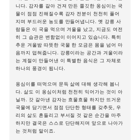
니다. 감자를 갈아 건져 만든 쫄깃한 옹심이는 국
물이 점점 진해질수록 감자 전분이 천천히 풀어
지며 부드러운 농도를 만들어냅니다. 옛 강릉 사
람들은 이 국을 먹으며 겨울을 났고, 지금도 여전
히 그 습관은 변함없이 이어지고 있습니다. 특히
추운 겨울밤 따뜻한 국물 한 모금은 몸을 넘어 마
음까지 덥혀줍니다. 강릉이라는 공간과 겨울이라
는 계절이 만들어낸 이 특별한 음식은 그 자체로
하나의 풍경이 됩니다.
옹심이를 떠먹으며 문득 삶에 대해 생각해 봅니
다. 삶도 이 옹심이처럼 천천히 익어가는 것이 아
닐까. 갓 갈아낸 감자는 흐물흐물 하지만 뜨거운
국물에 담기면서 점점 단단한 형태를 갖추듯, 우
리의 삶도 흔들리고 부서질 것 같은 순간을 마주
하지만 결국은 스스로 단단해지며 앞으로 나아가
는 것처럼 말이죠.