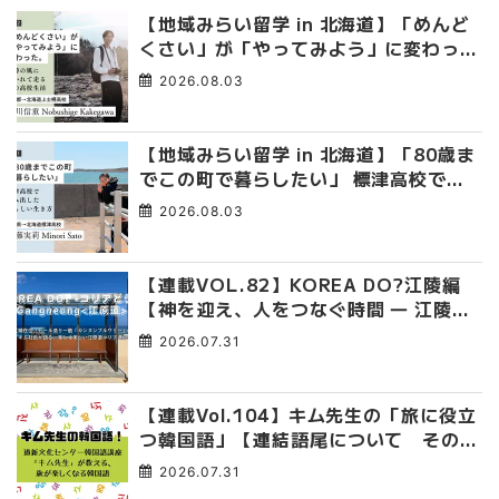
【地域みらい留学 in 北海道】「めんど
くさい」が「やってみよう」に変わっ
た。 十勝の風に吹かれて走る、僕の泥
2026.08.03
臭くて自由な高校生活
【地域みらい留学 in 北海道】「80歳ま
でこの町で暮らしたい」 標津高校で踏
み出した、私らしい生き方
2026.08.03
【連載VOL.82】KOREA DO?江陵編
【神を迎え、人をつなぐ時間 ― 江陵端
午祭 】
2026.07.31
【連載Vol.104】キム先生の「旅に役立
つ韓国語」【連結語尾について その
4】
2026.07.31