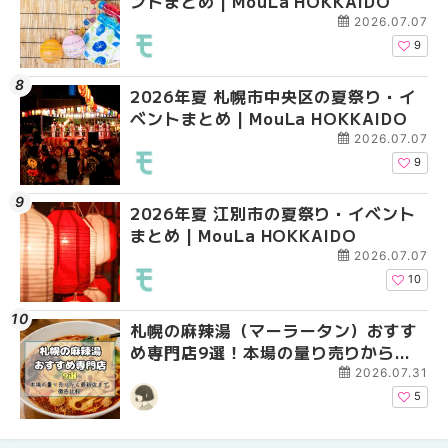
ントまとめ | MouLa HOKKAIDO
ベントまとめ | MouLa 
め専門店6選！本場の量
新店まで徹底比較 | Mo
2026.07.07
HOKKAIDO
9
2026年夏 札幌市中央区の夏祭り・イ
2026年夏 札幌市南区
2026年夏 札幌市豊平
ベントまとめ | MouLa HOKKAIDO
ントまとめ | MouLa H
ベントまとめ | MouLa 
2026.07.07
9
2026年夏 江別市の夏祭り・イベント
2026年夏 札幌市中央
【新千歳空港】新カー
まとめ | MouLa HOKKAIDO
ベントまとめ | MouLa 
業。「SUPER LOUNG
ーパーラウンジアネッ
2026.07.07
介！！ | MouLa HOKK
10
札幌の麻辣湯（マーラータン）おすす
2026年夏 恵庭市・千
2026年夏 札幌市南区
め専門店9選！本場の量り売りから最
イベントまとめ | MouL
ントまとめ | MouLa H
新店まで徹底比較 | MouLa
2026.07.31
HOKKAIDO
5