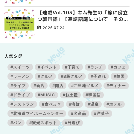
【連載Vol.103】キム先生の「旅に役立
つ韓国語」【連結語尾について その
3】
2026.07.24
人気タグ
#スイーツ
#イベント
#子育て
#ランチ
#カフェ
#ラーメン
#グルメ
#B級グルメ
#子連れ
#韓国
#ライブ
#新店
#開店
#ご当地グルメ
#ディナー
#ドライブ
#MUSIC
#お土産
#韓国語
#レストラン
#食べ歩き
#海鮮
#温泉
#ホテル
#北海道マイホームセンター
#名産品
#洋菓子
#パン
#観光スポット
#外遊び