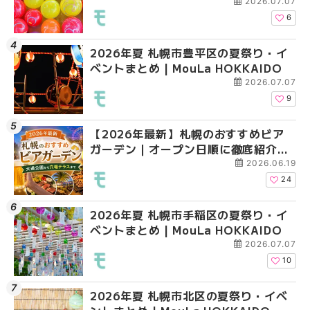
2026.07.07
6
2026年夏 札幌市豊平区の夏祭り・イ
2026年夏 札幌市手稲
2026年夏 札幌市西区
ベントまとめ | MouLa HOKKAIDO
ベントまとめ | MouLa 
ントまとめ | MouLa H
2026.07.07
9
【2026年最新】札幌のおすすめビア
2026年夏 札幌市北区
2026年夏 札幌市手稲
ガーデン｜オープン日順に徹底紹介！
ントまとめ | MouLa H
ベントまとめ | MouLa 
大通公園から穴場テラスまで | MouLa
2026.06.19
HOKKAIDO
24
2026年夏 札幌市手稲区の夏祭り・イ
2026年夏 札幌市清田
2026年夏 札幌市清田
ベントまとめ | MouLa HOKKAIDO
ベントまとめ | MouLa 
ベントまとめ | MouLa 
2026.07.07
10
2026年夏 札幌市北区の夏祭り・イベ
2026年夏 札幌市豊平
札幌の麻辣湯（マーラ