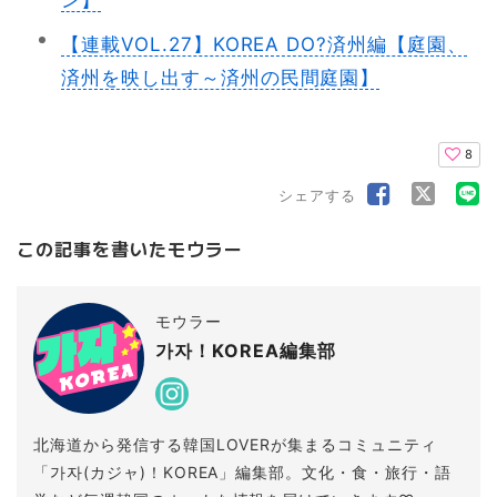
ン】
【連載VOL.27】KOREA DO?済州編【庭園、
済州を映し出す～済州の民間庭園】
8
シェアする
この記事を書いたモウラー
モウラー
가자！KOREA編集部
北海道から発信する韓国LOVERが集まるコミュニティ
「가자(カジャ)！KOREA」編集部。文化・食・旅行・語