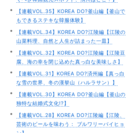
【連載VOL.35】KOREA DO?釜山編【釜山で
もできるステキな韓服体験】
【連載VOL.34】KOREA DO?江陵編【江陵の
山菜料理、自然と人生が詰まった一皿】
【連載VOL.32】KOREA DO?江陵編【江陵豆
腐、海の幸を閉じ込めた真っ白な美味しさ】
【連載VOL.31】KOREA DO?済州編【真っ白
な雪の世界、冬の漢拏山（ハルラサン）】
【連載VOL.30】KOREA DO?釜山編【釜山の
独特な結婚式文化!?】
【連載VOL.28】KOREA DO?江陵編【江陵、
芸術のビールを味わう： ブルワリーバイヒョ