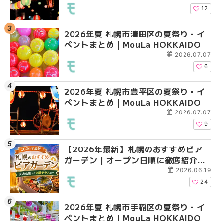
HOKKAIDO
12
2026年夏 札幌市清田区の夏祭り・イ
2026年夏 札幌市白石
2026年夏 札幌市白石
ベントまとめ | MouLa HOKKAIDO
ベントまとめ | MouLa 
ベントまとめ | MouLa 
2026.07.07
6
2026年夏 札幌市豊平区の夏祭り・イ
2026年夏 札幌市手稲
2026年夏 札幌市西区
ベントまとめ | MouLa HOKKAIDO
ベントまとめ | MouLa 
ントまとめ | MouLa H
2026.07.07
9
【2026年最新】札幌のおすすめビア
2026年夏 札幌市北区
2026年夏 札幌市手稲
ガーデン｜オープン日順に徹底紹介！
ントまとめ | MouLa H
ベントまとめ | MouLa 
大通公園から穴場テラスまで | MouLa
2026.06.19
HOKKAIDO
24
2026年夏 札幌市手稲区の夏祭り・イ
2026年夏 札幌市清田
2026年夏 札幌市清田
ベントまとめ | MouLa HOKKAIDO
ベントまとめ | MouLa 
ベントまとめ | MouLa 