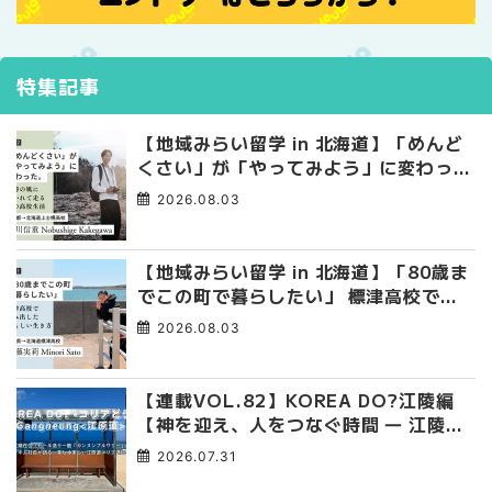
特集記事
【地域みらい留学 in 北海道】「めんど
くさい」が「やってみよう」に変わっ
た。 十勝の風に吹かれて走る、僕の泥
2026.08.03
臭くて自由な高校生活
【地域みらい留学 in 北海道】「80歳ま
でこの町で暮らしたい」 標津高校で踏
み出した、私らしい生き方
2026.08.03
【連載VOL.82】KOREA DO?江陵編
【神を迎え、人をつなぐ時間 ― 江陵端
午祭 】
2026.07.31