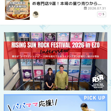
め専門店9選！本場の量り売りから最
イベントまとめ | MouL
ントまとめ | MouLa H
新店まで徹底比較 | MouLa
2026.07.31
HOKKAIDO
5