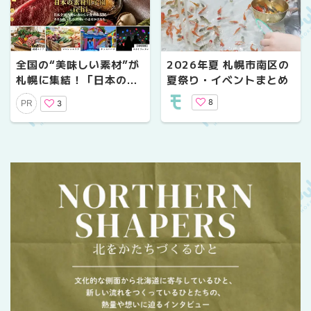
全国の“美味しい素材”が
2026年夏 札幌市南区の
札幌に集結！「日本の素
夏祭り・イベントまとめ
材甲子園ichi」7月25日
8
3
PR
～26日に開催｜夜はスカ
イランタンも