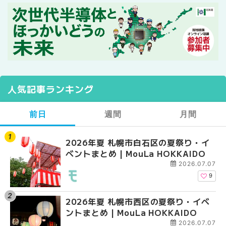
人気記事ランキング
前日
週間
月間
2026年夏 札幌市白石区の夏祭り・イ
2026年夏 札幌市西区
【2026年最新】札幌
ベントまとめ | MouLa HOKKAIDO
ントまとめ | MouLa H
ガーデン｜オープン日
大通公園から穴場テラスまで
2026.07.07
HOKKAIDO
9
2026年夏 札幌市西区の夏祭り・イベ
【2026年最新】札幌
2026年夏 札幌市北区
ントまとめ | MouLa HOKKAIDO
ガーデン｜オープン日
ントまとめ | MouLa H
大通公園から穴場テラスまで
2026.07.07