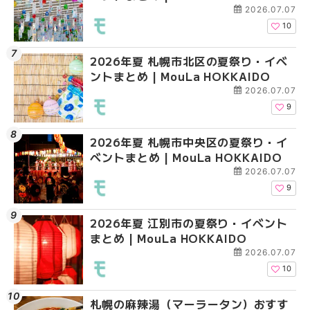
2026.07.07
10
2026年夏 札幌市北区の夏祭り・イベ
2026年夏 札幌市豊平
札幌の麻辣湯（マーラ
ントまとめ | MouLa HOKKAIDO
ベントまとめ | MouLa 
め専門店6選！本場の量
新店まで徹底比較 | Mo
2026.07.07
HOKKAIDO
9
2026年夏 札幌市中央区の夏祭り・イ
2026年夏 札幌市南区
2026年夏 札幌市豊平
ベントまとめ | MouLa HOKKAIDO
ントまとめ | MouLa H
ベントまとめ | MouLa 
2026.07.07
9
2026年夏 江別市の夏祭り・イベント
2026年夏 札幌市中央
【新千歳空港】新カー
まとめ | MouLa HOKKAIDO
ベントまとめ | MouLa 
業。「SUPER LOUNG
ーパーラウンジアネッ
2026.07.07
介！！ | MouLa HOKK
10
札幌の麻辣湯（マーラータン）おすす
2026年夏 恵庭市・千
2026年夏 札幌市南区