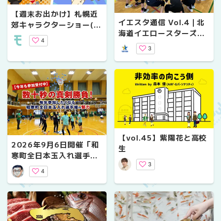
【週末お出かけ】札幌近
イエスタ通信 Vol.4｜北
郊キャラクターショー(2
海道イエロースターズの
026年8月～9月)
4
魅力に迫る！〜2026年6
3
月を振り返り〜
【vol.45】紫陽花と高校
2026年9月6日開催「和
生
寒町全日本玉入れ選手
3
権」参加者募集中｜賞金
4
50万円がかかったAJTA
の魅力とは