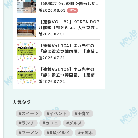
「80歳までこの町で暮らした
い」 標津高校で踏み出した、
2026.08.03
NEW
私らしい生き方
【連載VOL.82】KOREA DO?
江陵編【神を迎え、人をつなぐ
時間 ― 江陵端午祭 】
2026.07.31
【連載Vol.104】キム先生の
「旅に役立つ韓国語」【連結語
尾について その4】
2026.07.31
【連載Vol.103】キム先生の
「旅に役立つ韓国語」【連結語
尾について その3】
2026.07.24
人気タグ
#スイーツ
#イベント
#子育て
#ランチ
#カフェ
#グルメ
#ラーメン
#B級グルメ
#子連れ