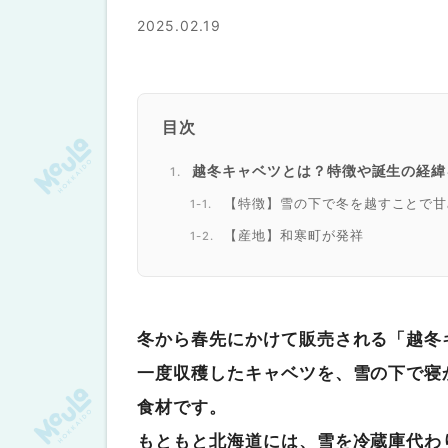
2025.02.19
目次
越冬キャベツとは？特徴や誕生の経緯
【特徴】雪の下で冬を越すことで甘
【産地】和寒町が発祥
【品種】越冬キャベツの品種
【意外な組み合わせも】越冬キャベツ
食べ方①｜塩とごま油をかけてシ
冬から春先にかけて販売される「越冬
食べ方②｜煮込んでも湯がいても
一度収穫したキャベツを、雪の下で寝
食べ方③｜サッと炒めて食感を楽
食材です。
食べ方④｜新食感！キャベツの天
もともと北海道には、雪を冷蔵庫代わ