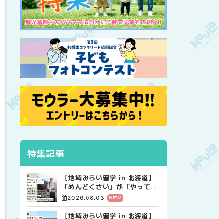
特集記事
【地域みらい留学 in 北海道】
「めんどくさい」が「やってみ
よう」に変わった。 十勝の風
2026.08.03
NEW
に吹かれて走る、僕の泥臭くて
自由な高校生活
【地域みらい留学 in 北海道】