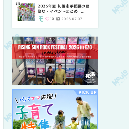
紹介！！ | MouLa
2026年夏 札幌市手稲区の夏
2026年夏 恵庭市・千歳市の
2026年夏 札幌市豊平区の夏
HOKKAIDO
祭り・イベントまとめ |
夏祭り・イベントまとめ |
祭り・イベントまとめ |
MouLa HOKKAIDO
MouLa HOKKAIDO
MouLa HOKKAIDO
10
2026.07.07
9
9
2026.07.07
2026.07.07