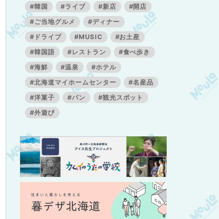
#韓国
#ライブ
#新店
#開店
#ご当地グルメ
#ディナー
#ドライブ
#MUSIC
#お土産
#韓国語
#レストラン
#食べ歩き
#海鮮
#温泉
#ホテル
#北海道マイホームセンター
#名産品
#洋菓子
#パン
#観光スポット
#外遊び