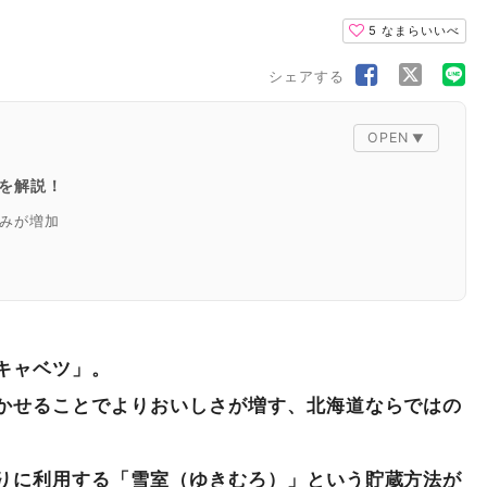
5
なまらいいべ
シェアする
を解説！
みが増加
のおいしさを引き出す食べ方5選
ンプルな塩キャベツ
キャベツ」。
おいしい！鍋料理
かせることでよりおいしさが増す、北海道ならではの
しむ回鍋肉
ぷら
りに利用する「雪室（ゆきむろ）」という貯蔵方法が