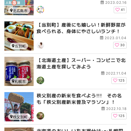
2023.02.16
41
北広島市
【当別町】産後にも嬉しい！新鮮野菜が
食べられる、身体にやさしいランチ！
2023.01.04
30
当別町
【北海道土産】スーパー・コンビニで北
海道土産を探してみよう
2022.11.04
125
札幌市
秩父別産の新米を食べよう!!! その名
も「秩父別産新米普及マラソン」！
2022.10.18
125
秩父別町
北海道のおいしいをお裾分け♪〜札幌円