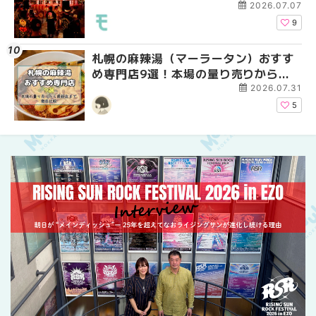
ーパーラウンジアネッ
2026.07.07
介！！ | MouLa HOKK
9
札幌の麻辣湯（マーラータン）おすす
2026年夏 恵庭市・千
2026年夏 札幌市南区
め専門店9選！本場の量り売りから最
イベントまとめ | MouL
ントまとめ | MouLa H
新店まで徹底比較 | MouLa
2026.07.31
HOKKAIDO
5