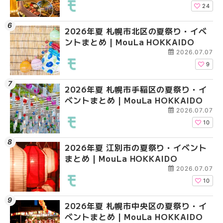
HOKKAIDO
24
2026年夏 札幌市北区の夏祭り・イベ
2026年夏 札幌市清田
2026年夏 札幌市清田
ントまとめ | MouLa HOKKAIDO
ベントまとめ | MouLa 
ベントまとめ | MouLa 
2026.07.07
9
2026年夏 札幌市手稲区の夏祭り・イ
2026年夏 札幌市豊平
札幌の麻辣湯（マーラ
ベントまとめ | MouLa HOKKAIDO
ベントまとめ | MouLa 
め専門店6選！本場の量
新店まで徹底比較 | Mo
2026.07.07
HOKKAIDO
10
2026年夏 江別市の夏祭り・イベント
2026年夏 札幌市南区
2026年夏 札幌市豊平
まとめ | MouLa HOKKAIDO
ントまとめ | MouLa H
ベントまとめ | MouLa 
2026.07.07
10
2026年夏 札幌市中央区の夏祭り・イ
2026年夏 札幌市中央
【新千歳空港】新カー
ベントまとめ | MouLa HOKKAIDO
ベントまとめ | MouLa 
業。「SUPER LOUNG