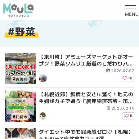
MENU
野菜
【東川町】アミューズマーケットがオー
プン！野菜ソムリエ厳選のこだわり八百
屋
2026.07.02
10
東川町
【札幌近郊】鮮度と安さに驚く！地元の
主婦がガチで通う「農産物直売所・市
場」厳選7選
2026.02.14
5
札幌市
ダイエット中でも罪悪感ゼロ♡【札幌】
ヘルシー&自然食カフェ3選