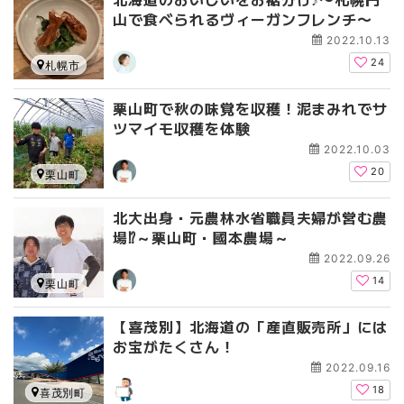
山で食べられるヴィーガンフレンチ〜
2022.10.13
24
札幌市
栗山町で秋の味覚を収穫！泥まみれでサ
ツマイモ収穫を体験
2022.10.03
20
栗山町
北大出身・元農林水省職員夫婦が営む農
場⁉～栗山町・國本農場～
2022.09.26
14
栗山町
【喜茂別】北海道の「産直販売所」には
お宝がたくさん！
2022.09.16
18
喜茂別町