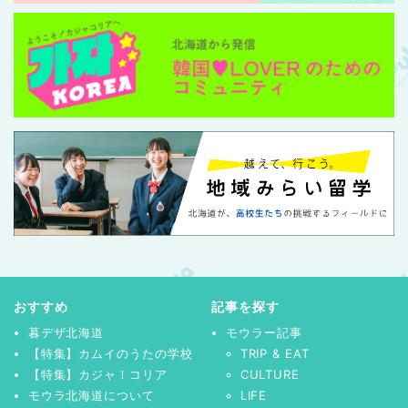
おすすめ
記事を探す
暮デザ北海道
モウラー記事
【特集】カムイのうたの学校
TRIP & EAT
【特集】カジャ！コリア
CULTURE
モウラ北海道について
LIFE