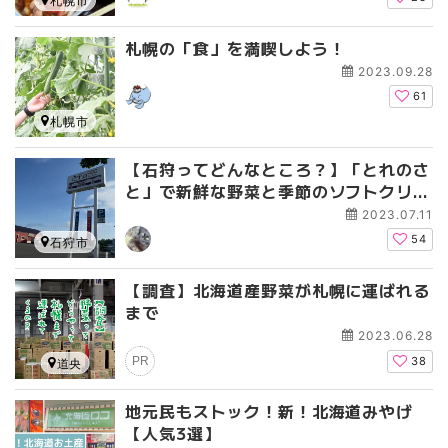
札幌市
札幌の「食」を満喫しよう！
2023.09.28
61
札幌市
【石狩ってどんなところ？】「とれのさ
と」で新鮮な野菜と季節のソフトクリー
ムはいかがですか？
2023.07.11
54
石狩市
【調査】北海道産野菜が札幌に運ばれる
まで
2023.06.28
PR
38
道央
地元民もストック！新！北海道みやげ
【人気3選】