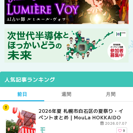
人気記事ランキング
前日
週間
月間
2026年夏 札幌市白石区の夏祭り・イ
2026年夏 札幌市西区
【2026年最新】札幌
ベントまとめ | MouLa HOKKAIDO
ントまとめ | MouLa H
ガーデン｜オープン日
大通公園から穴場テラスまで
2026.07.07
HOKKAIDO
9