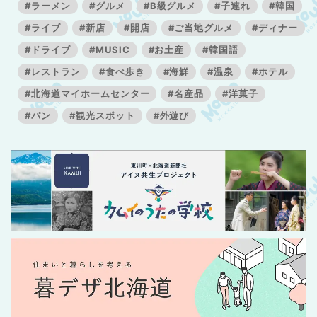
#ラーメン
#グルメ
#B級グルメ
#子連れ
#韓国
#ライブ
#新店
#開店
#ご当地グルメ
#ディナー
#ドライブ
#MUSIC
#お土産
#韓国語
#レストラン
#食べ歩き
#海鮮
#温泉
#ホテル
#北海道マイホームセンター
#名産品
#洋菓子
#パン
#観光スポット
#外遊び