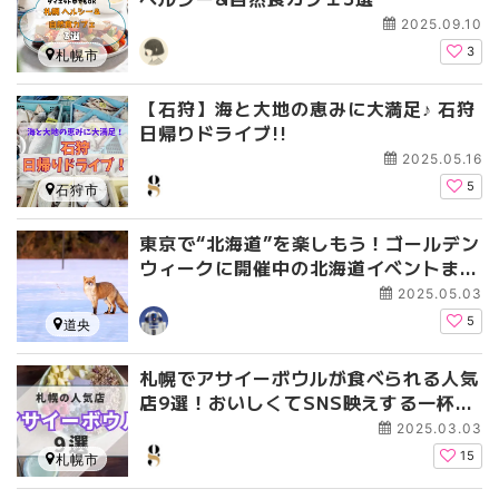
2025.09.10
3
札幌市
【石狩】海と大地の恵みに大満足♪ 石狩
日帰りドライブ!!
2025.05.16
5
石狩市
東京で“北海道”を楽しもう！ゴールデン
ウィークに開催中の北海道イベントまと
め
2025.05.03
5
道央
札幌でアサイーボウルが食べられる人気
店9選！おいしくてSNS映えする一杯を
楽しもう
2025.03.03
15
札幌市