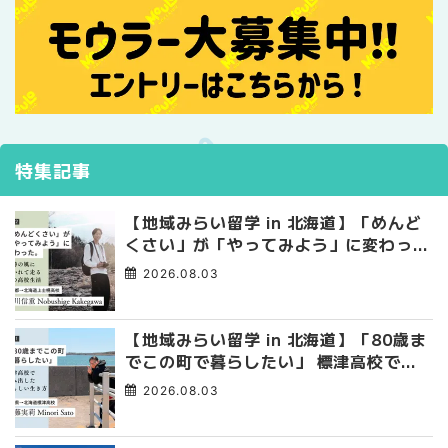
特集記事
【地域みらい留学 in 北海道】「めんど
くさい」が「やってみよう」に変わっ
た。 十勝の風に吹かれて走る、僕の泥
2026.08.03
臭くて自由な高校生活
【地域みらい留学 in 北海道】「80歳ま
でこの町で暮らしたい」 標津高校で踏
み出した、私らしい生き方
2026.08.03