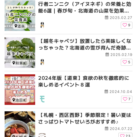
行者ニンニク（アイヌネギ）の栄養と効
能6選｜春が旬・北海道の山菜を効果的
に食べる方法も解説
2025.02.27
9
道央
【越冬キャベツ】放置したら美味しくな
っちゃった？北海道の雪が育んだ奇跡の
食材
2025.02.19
5
和寒町
2024年版【道東】食欲の秋を徹底的に
楽しめるイベント８選
2024.10.04
7
池田町
【札幌・西区西野】季節限定！暑い夏は
さっぱりトマトせいろがおすすめ♪
2024.07.22
23