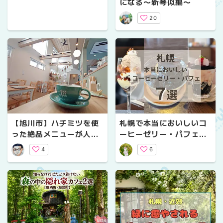
になる〜新琴似編〜
20
【旭川市】ハチミツを使
札幌で本当においしいコ
った絶品メニューが人気
ーヒーゼリー・パフェ7
「cafe BEE」朝8時から
選｜コーヒー好きライタ
4
6
楽しめるモーニング＆ラ
ーが厳選
ンチカフェ