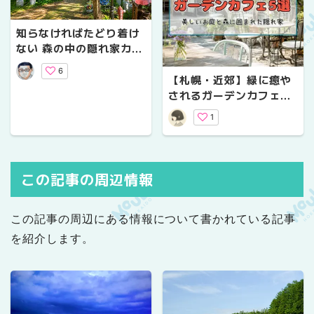
知らなければたどり着け
ない 森の中の隠れ家カフ
ェ2選【鷹栖町・和寒
6
町】
【札幌・近郊】緑に癒や
されるガーデンカフェ5
選！美しいお庭と森に囲
1
まれた隠れ家
この記事の周辺情報
この記事の周辺にある情報について書かれている記事
を紹介します。