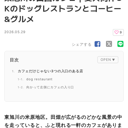
Kのドッグレストランとコーヒー
&グルメ
2026.05.29
9
シェアする
目次
カフェだけじゃない3つの入口のある店
dog restaurant
向かって左側にカフェの入り口
カフェの店内はワクワクがたくさん！
“ちいさな冒険”は、メニューから始まる
焼きハンバーグチーズカレー
東旭川の米原地区。田畑が広がるのどかな風景の中
ちいさな冒険ブレンド（中煎り）
を走っていると、ふと現れる一軒のカフェがありま
このカフェの原点は上富良野にあります