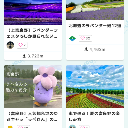
北海道のラベンダー畑12選
【上富良野】ラベンダーフ
ェスタでしか見られない幻
32
想夜景
7
4,462m
3,723m
【富良野】人気観光地のゆ
車で巡る！夏の富良野の楽
るキャラ「ラベさん」の魅
しみ方
力を紹介！