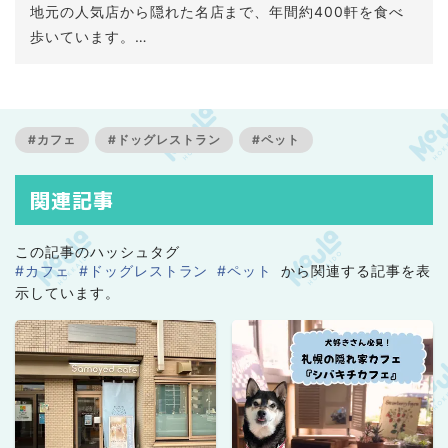
地元の人気店から隠れた名店まで、年間約400軒を食べ
歩いています。
特に、個性的でディープなお店探しが得意。
ランチ、カフェ、居酒屋、昼飲みなど幅広く巡り、時に
はJRやバスで道内各地へ。
旭川を中心として、北海道の「行ってみたくなる場所」
#カフェ
#ドッグレストラン
#ペット
の魅力を発信しています。
関連記事
この記事のハッシュタグ
#カフェ
#ドッグレストラン
#ペット
から関連する記事を表
示しています。