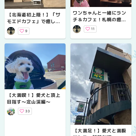
ワンちゃんと一緒にラン
【北海道初上陸！】「サ
チ＆カフェ！札幌の癒し
モエドカフェ」で癒しの
スポット『シバキチカフ
もふもふ体験
11
9
ェ』
【大満喫！】愛犬と頂上
目指す〜定山渓編〜
33
【大満足！】愛犬と満腹