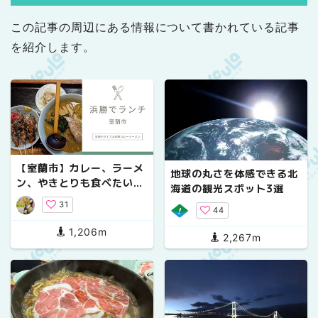
この記事の周辺にある情報について書かれている記事
を紹介します。
【室蘭市】カレー、ラーメ
地球の丸さを体感できる北
ン、やきとりも食べたいあ
海道の観光スポット3選
なたへ。浜勝で室蘭グルメ
31
2大巨頭を味わう !
44
1,206m
2,267m