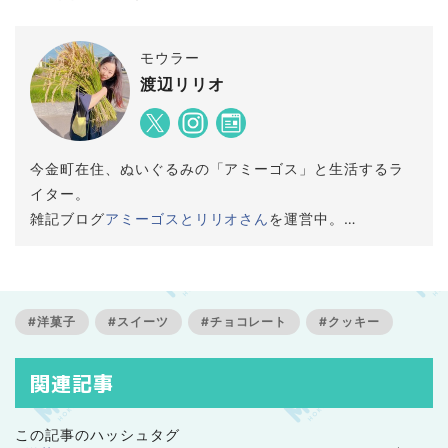
モウラー
渡辺リリオ
今金町在住、ぬいぐるみの「アミーゴス」と生活するラ
イター。
雑記ブログ
アミーゴスとリリオさん
を運営中。
檜山管内で数少ないライター・フリーランスという立場
から、「北海道に根ざして活動する人を文章の力で応援
する」というビジョンを掲げて活動。
地域のプレイヤーとして、おもに地元界隈の情報を発信
#洋菓子
#スイーツ
#チョコレート
#クッキー
しています。
関連記事
この記事のハッシュタグ