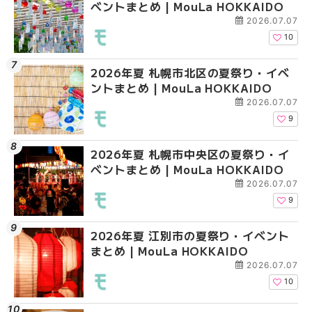
ベントまとめ | MouLa HOKKAIDO
ベントまとめ | MouLa 
ベントまとめ | MouLa 
2026.07.07
10
2026年夏 札幌市北区の夏祭り・イベ
2026年夏 札幌市豊平
札幌の麻辣湯（マーラ
ントまとめ | MouLa HOKKAIDO
ベントまとめ | MouLa 
め専門店6選！本場の量
新店まで徹底比較 | Mo
2026.07.07
HOKKAIDO
9
2026年夏 札幌市中央区の夏祭り・イ
2026年夏 札幌市南区
2026年夏 札幌市豊平
ベントまとめ | MouLa HOKKAIDO
ントまとめ | MouLa H
ベントまとめ | MouLa 
2026.07.07
9
2026年夏 江別市の夏祭り・イベント
2026年夏 札幌市中央
【新千歳空港】新カー
まとめ | MouLa HOKKAIDO
ベントまとめ | MouLa 
業。「SUPER LOUNG
ーパーラウンジアネッ
2026.07.07
介！！ | MouLa HOKK
10