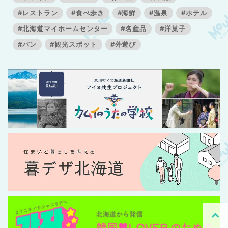
#レストラン
#食べ歩き
#海鮮
#温泉
#ホテル
#北海道マイホームセンター
#名産品
#洋菓子
#パン
#観光スポット
#外遊び