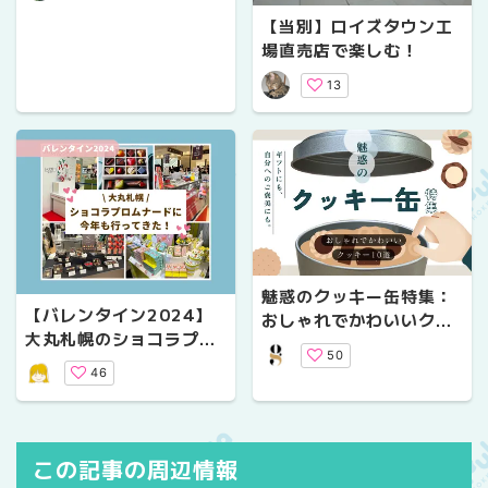
【当別】ロイズタウン工
場直売店で楽しむ！
13
魅惑のクッキー缶特集：
【バレンタイン2024】
おしゃれでかわいいクッ
大丸札幌のショコラプロ
キー10選
50
ムナードに今年も行って
46
きた！
この記事の周辺情報