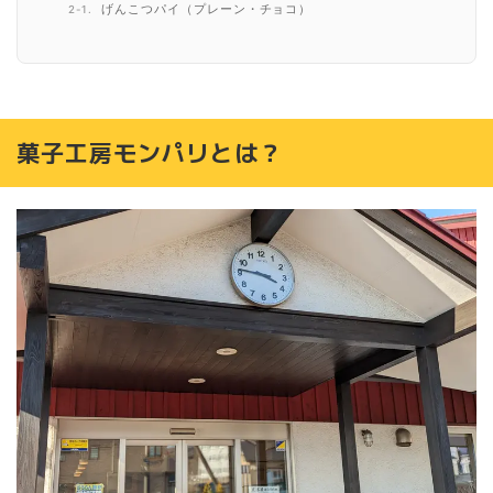
げんこつパイ（プレーン・チョコ）
室蘭のおつきさん
室蘭発！元気いっパイ
好きです地球岬
菓子工房モンパリとは？