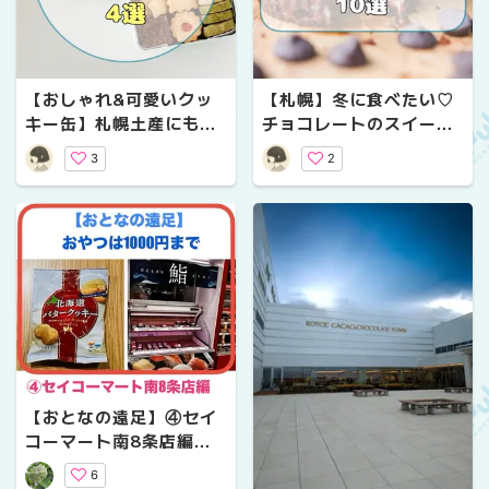
【おしゃれ&可愛いクッ
【札幌】冬に食べたい♡
キー缶】札幌土産にも、
チョコレートのスイーツ
自分用にも♡大人が心と
10選！自宅でもお店で
3
2
きめく、札幌クッキー缶
も、濃厚チョコレートを
4選
楽しもう
【おとなの遠足】④セイ
コーマート南8条店編｜
おやつは1000円まで
6