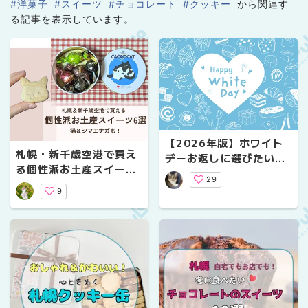
#洋菓子
#スイーツ
#チョコレート
#クッキー
から関連す
る記事を表示しています。
【2026年版】ホワイト
札幌・新千歳空港で買え
デーお返しに選びたい！
る個性派お土産スイーツ
ジャンル別おすすめショ
29
6選｜猫・シマエナガモ
ップガイド
9
チーフのかわいいお菓子
も