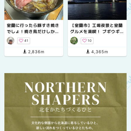
室蘭に行ったら豚すき焼き
【室蘭市】工場夜景と室蘭
でしょ！焼き鳥だけしか食
グルメを満喫！ ブギウギ奥
べないなんて、人生の楽し
の細道 聖地巡礼
41
10
みを取っておいているとし
か思えない！
2,836m
4,365m