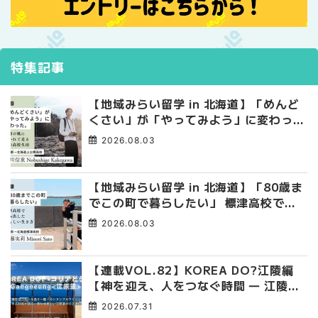
特集記事
【地域みらい留学 in 北海道】「めんど
くさい」が「やってみよう」に変わっ
た。 十勝の風に吹かれて走る、僕の泥
2026.08.03
臭くて自由な高校生活
【地域みらい留学 in 北海道】「80歳ま
でこの町で暮らしたい」 標津高校で踏
み出した、私らしい生き方
2026.08.03
【連載VOL.82】KOREA DO?江陵編
【神を迎え、人をつなぐ時間 ― 江陵端
午祭 】
2026.07.31