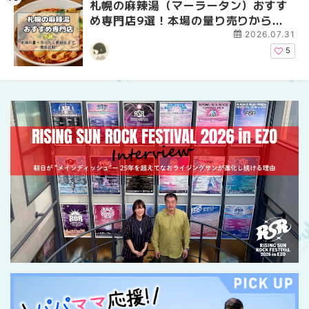
札幌の麻辣湯（マーラータン）おすす
2026年夏 恵庭市・千
2026年夏 札幌市南区
め専門店9選！本場の量り売りから最
イベントまとめ | MouL
ントまとめ | MouLa H
新店まで徹底比較 | MouLa
2026.07.31
HOKKAIDO
5