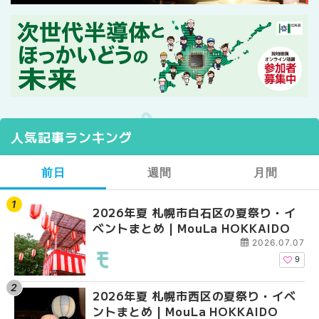
人気記事ランキング
前日
週間
月間
2026年夏 札幌市白石区の夏祭り・イ
2026年夏 札幌市西区
【2026年最新】札幌
ベントまとめ | MouLa HOKKAIDO
ントまとめ | MouLa H
ガーデン｜オープン日
大通公園から穴場テラスまで
2026.07.07
HOKKAIDO
9
2026年夏 札幌市西区の夏祭り・イベ
【2026年最新】札幌
2026年夏 札幌市北区
ントまとめ | MouLa HOKKAIDO
ガーデン｜オープン日
ントまとめ | MouLa H