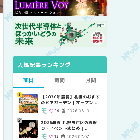
人気記事ランキング
前日
週間
月間
【2026年最新】札幌のおすす
【2026年最新】札幌のおすす
【2026年最新】札幌のおすす
めビアガーデン｜オープン日
めビアガーデン｜オープン日
めビアガーデン｜オープン日
順に徹底紹介！大通公園から
順に徹底紹介！大通公園から
順に徹底紹介！大通公園から
24
2026.06.19
24
24
2026.06.19
2026.06.19
穴場テラスまで | MouLa
穴場テラスまで | MouLa
穴場テラスまで | MouLa
HOKKAIDO
HOKKAIDO
HOKKAIDO
2026年夏 札幌市西区の夏祭
2026年夏 札幌市西区の夏祭
2026年夏 札幌市北区の夏祭
り・イベントまとめ |
り・イベントまとめ |
り・イベントまとめ |
MouLa HOKKAIDO
MouLa HOKKAIDO
MouLa HOKKAIDO
12
2026.07.07
12
9
2026.07.07
2026.07.07