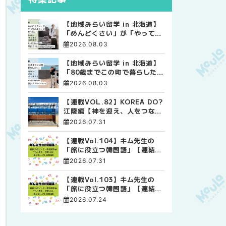
【地域みらい留学 in 北海道】
「めんどくさい」が「やってみ
よう」に変わった。 十勝の風
2026.08.03
に吹かれて走る、僕の泥臭くて
自由な高校生活
【地域みらい留学 in 北海道】
「80歳までこの町で暮らした
い」 標津高校で踏み出した、
2026.08.03
私らしい生き方
【連載VOL.82】KOREA DO?
江陵編【神を迎え、人をつなぐ
時間 ― 江陵端午祭 】
2026.07.31
【連載Vol.104】キム先生の
「旅に役立つ韓国語」【連結語
尾について その4】
2026.07.31
【連載Vol.103】キム先生の
「旅に役立つ韓国語」【連結語
尾について その3】
2026.07.24