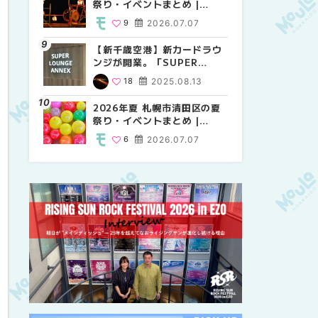
祭り・イベントまとめ |
祭り・イベントまとめ |
しか買えない絶対に外せない
MouLa HOKKAIDO
MouLa HOKKAIDO
限定スイーツ・焼き菓子18選
9
2026.07.07
9
25
2026.07.07
2026.03.24
| MouLa HOKKAIDO
【新千歳空港】新カードラウ
2026年夏 札幌市中央区の夏
【新千歳空港】新カードラウ
ンジが開業。「SUPER
祭り・イベントまとめ |
ンジが開業。「SUPER
LOUNGE ANNEX（スーパー
MouLa HOKKAIDO
LOUNGE ANNEX（スーパー
18
2025.08.13
9
18
2026.07.07
2025.08.13
ラウンジアネックス）」をご
ラウンジアネックス）」をご
紹介！！ | MouLa
紹介！！ | MouLa
2026年夏 札幌市清田区の夏
2026年夏 恵庭市・千歳市の
2026年夏 札幌市豊平区の夏
HOKKAIDO
HOKKAIDO
祭り・イベントまとめ |
夏祭り・イベントまとめ |
祭り・イベントまとめ |
MouLa HOKKAIDO
MouLa HOKKAIDO
MouLa HOKKAIDO
6
2026.07.07
9
9
2026.07.07
2026.07.07