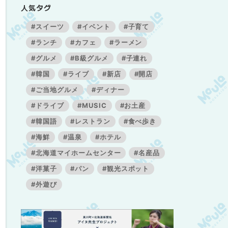
人気タグ
#スイーツ
#イベント
#子育て
#ランチ
#カフェ
#ラーメン
#グルメ
#B級グルメ
#子連れ
#韓国
#ライブ
#新店
#開店
#ご当地グルメ
#ディナー
#ドライブ
#MUSIC
#お土産
#韓国語
#レストラン
#食べ歩き
#海鮮
#温泉
#ホテル
#北海道マイホームセンター
#名産品
#洋菓子
#パン
#観光スポット
#外遊び