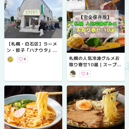
【札幌・白石区】ラーメ
ン・餃子「ハナウタ」が
リニューアルオープン｜
札幌の人気冷凍グルメお
6
薬膳味噌つけ麺と水餃子
取り寄せ10選｜スープカ
のレポ
レー・ラーメン・ジンギ
3
スカンなど名店の味を自
宅で【完全保存版】