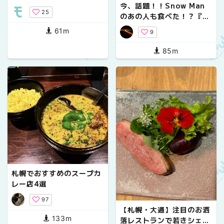
今、話題！！Snow Man
に"狐小路"と呼ばれる十字
25
のあの人も食べた！？『ラ
路がある？
ーメン』もいいけど『油そ
61m
9
ば』もね。【札幌 米風亭】
85m
札幌でおすすめのスープカ
レー店4選
97
【札幌・大通】注目のお洒
133m
落レストランで若きシェフ