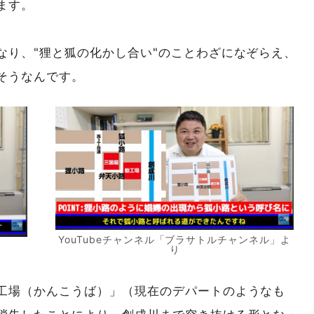
ます。
なり、"狸と狐の化かし合い"のことわざになぞらえ、
そうなんです。
YouTubeチャンネル「ブラサトルチャンネル」よ
り
工場（かんこうば）」（現在のデパートのようなも