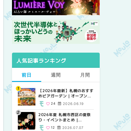
人気記事ランキング
前日
週間
月間
【2026年最新】札幌のおすす
【2026年最新】札幌のおすす
【2026年最新】札幌のおすす
めビアガーデン｜オープン日
めビアガーデン｜オープン日
めビアガーデン｜オープン日
順に徹底紹介！大通公園から
順に徹底紹介！大通公園から
順に徹底紹介！大通公園から
24
2026.06.19
24
24
2026.06.19
2026.06.19
穴場テラスまで | MouLa
穴場テラスまで | MouLa
穴場テラスまで | MouLa
HOKKAIDO
HOKKAIDO
HOKKAIDO
2026年夏 札幌市西区の夏祭
2026年夏 札幌市西区の夏祭
2026年夏 札幌市北区の夏祭
り・イベントまとめ |
り・イベントまとめ |
り・イベントまとめ |
MouLa HOKKAIDO
MouLa HOKKAIDO
MouLa HOKKAIDO
12
2026.07.07
12
9
2026.07.07
2026.07.07