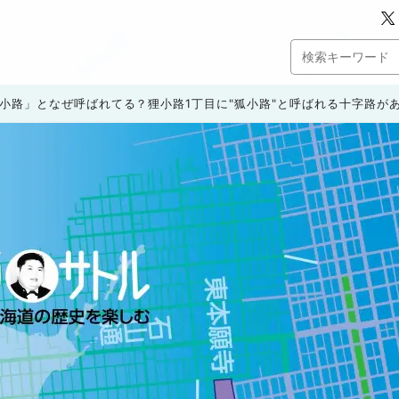
小路」となぜ呼ばれてる？狸小路1丁目に"狐小路"と呼ばれる十字路が