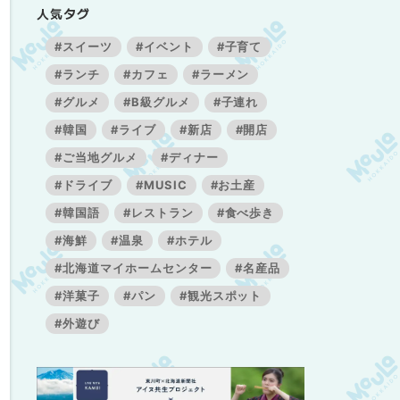
人気タグ
#スイーツ
#イベント
#子育て
#ランチ
#カフェ
#ラーメン
#グルメ
#B級グルメ
#子連れ
#韓国
#ライブ
#新店
#開店
#ご当地グルメ
#ディナー
#ドライブ
#MUSIC
#お土産
#韓国語
#レストラン
#食べ歩き
#海鮮
#温泉
#ホテル
#北海道マイホームセンター
#名産品
#洋菓子
#パン
#観光スポット
#外遊び