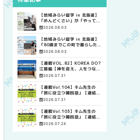
【地域みらい留学 in 北海道】
「めんどくさい」が「やってみ
よう」に変わった。 十勝の風
2026.08.03
に吹かれて走る、僕の泥臭くて
自由な高校生活
【地域みらい留学 in 北海道】
「80歳までこの町で暮らした
い」 標津高校で踏み出した、
2026.08.03
私らしい生き方
【連載VOL.82】KOREA DO?
江陵編【神を迎え、人をつなぐ
時間 ― 江陵端午祭 】
2026.07.31
【連載Vol.104】キム先生の
「旅に役立つ韓国語」【連結語
尾について その4】
2026.07.31
【連載Vol.103】キム先生の
「旅に役立つ韓国語」【連結語
尾について その3】
2026.07.24