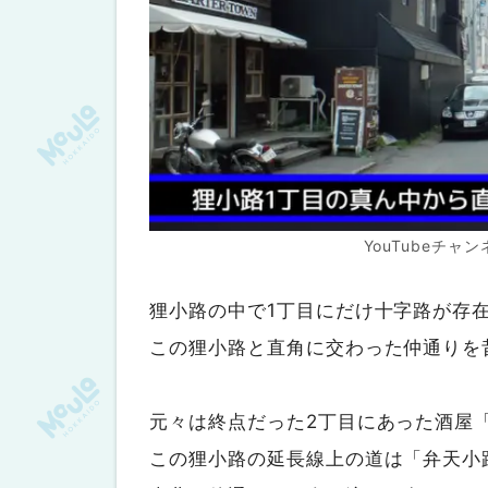
YouTubeチ
狸小路の中で1丁目にだけ十字路が存
この狸小路と直角に交わった仲通りを
元々は終点だった2丁目にあった酒屋
この狸小路の延長線上の道は「弁天小