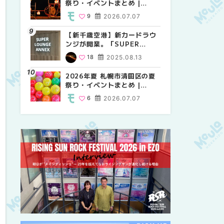
祭り・イベントまとめ |
祭り・イベントまとめ |
しか買えない絶対に外せない
MouLa HOKKAIDO
MouLa HOKKAIDO
限定スイーツ・焼き菓子18選
9
2026.07.07
9
25
2026.07.07
2026.03.24
| MouLa HOKKAIDO
【新千歳空港】新カードラウ
2026年夏 札幌市中央区の夏
【新千歳空港】新カードラウ
ンジが開業。「SUPER
祭り・イベントまとめ |
ンジが開業。「SUPER
LOUNGE ANNEX（スーパー
MouLa HOKKAIDO
LOUNGE ANNEX（スーパー
18
2025.08.13
9
18
2026.07.07
2025.08.13
ラウンジアネックス）」をご
ラウンジアネックス）」をご
紹介！！ | MouLa
紹介！！ | MouLa
2026年夏 札幌市清田区の夏
2026年夏 恵庭市・千歳市の
2026年夏 札幌市豊平区の夏
HOKKAIDO
HOKKAIDO
祭り・イベントまとめ |
夏祭り・イベントまとめ |
祭り・イベントまとめ |
MouLa HOKKAIDO
MouLa HOKKAIDO
MouLa HOKKAIDO
6
2026.07.07
9
9
2026.07.07
2026.07.07