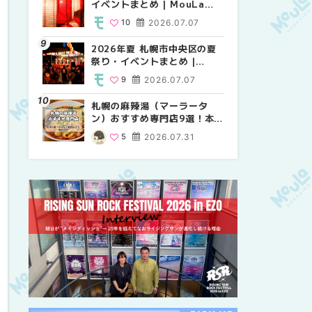
イベントまとめ | MouLa
り・イベントまとめ |
祭り・イベントまとめ |
HOKKAIDO
MouLa HOKKAIDO
MouLa HOKKAIDO
10
2026.07.07
8
9
2026.07.07
2026.07.07
2026年夏 札幌市中央区の夏
2026年夏 札幌市中央区の夏
【新千歳空港】新カードラウ
祭り・イベントまとめ |
祭り・イベントまとめ |
ンジが開業。「SUPER
MouLa HOKKAIDO
MouLa HOKKAIDO
LOUNGE ANNEX（スーパー
9
2026.07.07
9
18
2026.07.07
2025.08.13
ラウンジアネックス）」をご
紹介！！ | MouLa
札幌の麻辣湯（マーラータ
2026年夏 恵庭市・千歳市の
2026年夏 札幌市南区の夏祭
HOKKAIDO
ン）おすすめ専門店9選！本
夏祭り・イベントまとめ |
り・イベントまとめ |
場の量り売りから最新店まで
MouLa HOKKAIDO
MouLa HOKKAIDO
5
2026.07.31
9
8
2026.07.07
2026.07.07
徹底比較 | MouLa
HOKKAIDO