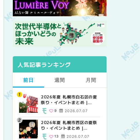
人気記事ランキング
前日
週間
月間
2026年夏 札幌市白石区の夏
2026年夏 札幌市西区の夏祭
【2026年最新】札幌のおすす
祭り・イベントまとめ |
り・イベントまとめ |
めビアガーデン｜オープン日
MouLa HOKKAIDO
MouLa HOKKAIDO
順に徹底紹介！大通公園から
9
2026.07.07
13
24
2026.07.07
2026.06.19
穴場テラスまで | MouLa
HOKKAIDO
2026年夏 札幌市西区の夏祭
【2026年最新】札幌のおすす
2026年夏 札幌市北区の夏祭
り・イベントまとめ |
めビアガーデン｜オープン日
り・イベントまとめ |
MouLa HOKKAIDO
順に徹底紹介！大通公園から
MouLa HOKKAIDO
13
2026.07.07
24
9
2026.07.07
2026.06.19
穴場テラスまで | MouLa