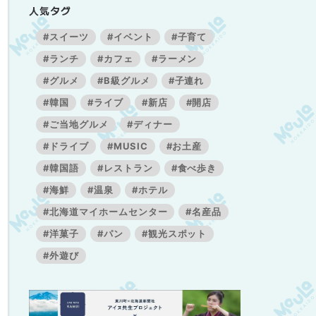
人気タグ
#スイーツ
#イベント
#子育て
#ランチ
#カフェ
#ラーメン
#グルメ
#B級グルメ
#子連れ
#韓国
#ライブ
#新店
#開店
#ご当地グルメ
#ディナー
#ドライブ
#MUSIC
#お土産
#韓国語
#レストラン
#食べ歩き
#海鮮
#温泉
#ホテル
#北海道マイホームセンター
#名産品
#洋菓子
#パン
#観光スポット
#外遊び