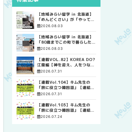
【地域みらい留学 in 北海道】
「めんどくさい」が「やってみ
よう」に変わった。 十勝の風
2026.08.03
に吹かれて走る、僕の泥臭くて
自由な高校生活
【地域みらい留学 in 北海道】
「80歳までこの町で暮らした
い」 標津高校で踏み出した、
2026.08.03
私らしい生き方
【連載VOL.82】KOREA DO?
江陵編【神を迎え、人をつなぐ
時間 ― 江陵端午祭 】
2026.07.31
【連載Vol.104】キム先生の
「旅に役立つ韓国語」【連結語
尾について その4】
2026.07.31
【連載Vol.103】キム先生の
「旅に役立つ韓国語」【連結語
尾について その3】
2026.07.24