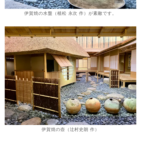
伊賀焼の水盤（植松 永次 作）が素敵です。
伊賀焼の壺（辻村史朗 作）