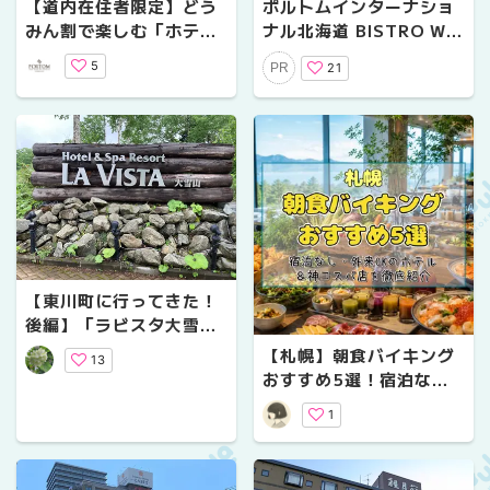
【道内在住者限定】どう
ポルトムインターナショ
みん割で楽しむ「ホテル
ナル北海道 BISTRO WE
×空港」まるごと体験ガ
EK
5
21
PR
イド
【東川町に行ってきた！
後編】「ラビスタ大雪
山」と周辺散歩
【札幌】朝食バイキング
13
おすすめ5選！宿泊な
し・外来OKのホテル＆
1
神コスパ店を徹底紹介