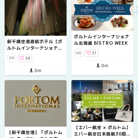
ポルトムインターナショナ
新千歳空港直結ホテル【ポ
ル北海道 BISTRO WEEK
ルトムインターナショナル
21
PR
北海道】大人を癒す静寂と
29
PR
アート
0m
0m
【エバー航空 × ポルトム】
【新千歳空港】「ポルトム
エバー航空日本就航30周年