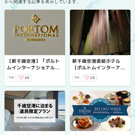
から関連する記事を表示しています。
【新千歳空港】「ポルト
新千歳空港直結ホテル
ムインターナショナル北
【ポルトムインターナシ
海道」で空港から一歩も
ョナル北海道】大人を癒
49
29
PR
PR
出ずに贅沢を満喫！いつ
す静寂とアート
もと違う大人の旅を