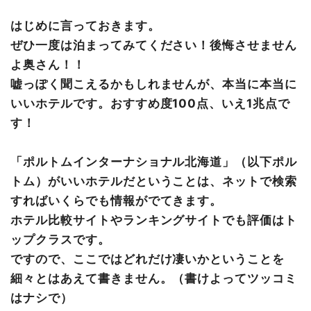
琳派スイートを体験
はじめに言っておきます。
数奇屋スイートを体験（この動画はぜひ見て欲しい！）
ぜひ一度は泊まってみてください！後悔させません
ジムを体験
よ奥さん！！
朝食を体験
嘘っぽく聞こえるかもしれませんが、本当に本当に
また泊まりたいと思わせるホテル、それがポルトムインタ
いいホテルです。おすすめ度100点、いえ1兆点で
ーナショナル北海道
す！
「ポルトムインターナショナル北海道」（以下ポル
トム）がいいホテルだということは、ネットで検索
すればいくらでも情報がでてきます。
ホテル比較サイトやランキングサイトでも評価はト
ップクラスです。
ですので、ここではどれだけ凄いかということを
細々とはあえて書きません。（書けよってツッコミ
はナシで）