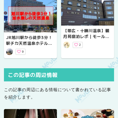
【帯広・十勝川温泉】観
月苑宿泊レポ｜モール温
JR旭川駅から徒歩3分！
泉と北海道グルメを満喫
駅チカ天然温泉ホテルの
2
できる温泉宿
「プレミアホテル-CABI
9
N-旭川」で日帰り入浴
この記事の周辺情報
この記事の周辺にある情報について書かれている記事
を紹介します。