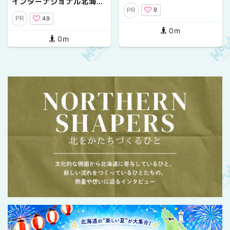
インターナショナル北海
記念スペシャルコラボレー
9
PR
道」で空港から一歩も出ず
ション企画
49
PR
に贅沢を満喫！いつもと違
0m
う大人の旅を
0m