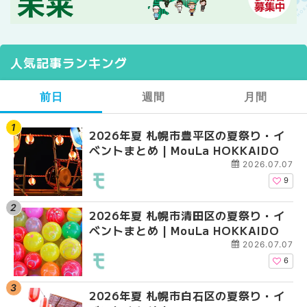
人気記事ランキング
前日
週間
月間
2026年夏 札幌市豊平区の夏祭り・イ
【2026年最新】札幌
【2026年最新】札幌
ベントまとめ | MouLa HOKKAIDO
ガーデン｜オープン日
ガーデン｜オープン日
大通公園から穴場テラスまで
大通公園から穴場テラスまで
2026.07.07
HOKKAIDO
HOKKAIDO
9
2026年夏 札幌市清田区の夏祭り・イ
2026年夏 札幌市白石
2026年夏 札幌市北区
ベントまとめ | MouLa HOKKAIDO
ベントまとめ | MouLa 
ントまとめ | MouLa H
2026.07.07
6
2026年夏 札幌市白石区の夏祭り・イ
2026年夏 札幌市西区
2026年夏 札幌市白石