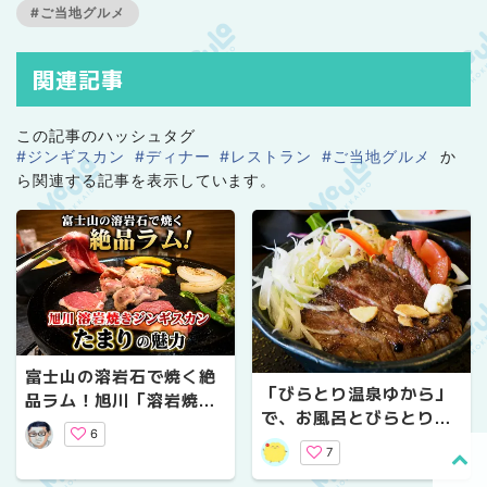
#ご当地グルメ
関連記事
この記事のハッシュタグ
#ジンギスカン
#ディナー
#レストラン
#ご当地グルメ
か
ら関連する記事を表示しています。
富士山の溶岩石で焼く絶
「びらとり温泉ゆから」
品ラム！旭川「溶岩焼き
で、お風呂とびらとり和
ジンギスカン たまり」の
6
牛グルメを堪能！
魅力
7