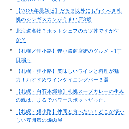
【2025年最新版】だるま以外にも行くべき札
幌のジンギスカンがうまい店3選
北海道名物？ホットシェフのカツ丼ですが何
か？
【札幌／狸小路】狸小路商店街のグルメ～1丁
目編～
【札幌・狸小路】美味しいワインと料理が魅
力！おすすめワインダイニングバー３選
【札幌・白石本郷通】札幌スープカレーの生み
の親は、まるでパワースポットだった。
【札幌・狸小路】仲間と食べたい！どこか懐か
しい雰囲気の焼肉屋