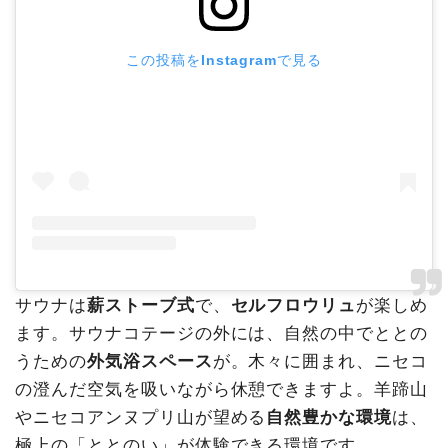
この投稿をInstagramで見る
サウナは
薪ストーブ式
で、
セルフロウリュ
が楽しめ
ます。サウナコテージの外には、自然の中でととの
うための
外気浴スペース
が。木々に囲まれ、ニセコ
の澄んだ空気を吸いながら休憩できますよ。羊蹄山
やニセコアンヌプリ山が望める
自然豊かな環境
は、
極上の「ととのい」が体験できる環境です。