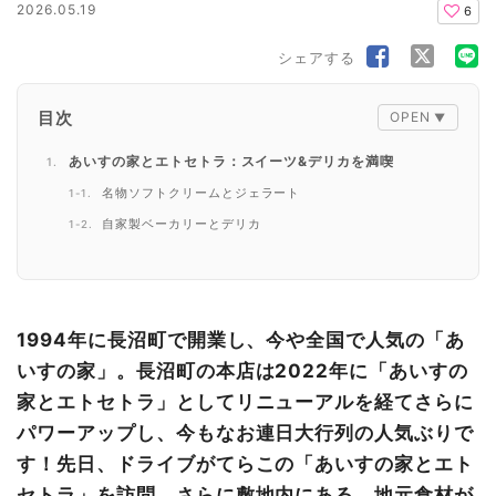
2026.05.19
6
シェアする
目次
あいすの家とエトセトラ：スイーツ&デリカを満喫
名物ソフトクリームとジェラート
自家製ベーカリーとデリカ
イートインスペースも利用できる！
ながぬま市場：敷地内で手軽に地元の味を
片桐農園マーケット：道路を渡って「農園直送」の活気を
1994年に長沼町で開業し、今や全国で人気の「あ
まとめ
いすの家」。長沼町の本店は2022年に「あいすの
家とエトセトラ」としてリニューアルを経てさらに
パワーアップし、今もなお連日大行列の人気ぶりで
す！先日、ドライブがてらこの「あいすの家とエト
セトラ」を訪問。さらに敷地内にある、地元食材が