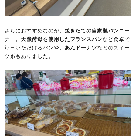
さらにおすすめなのが、
焼きたての自家製パン
コー
ナー。
天然酵母を使用したフランスパン
など食卓で
毎日いただけるパンや、
あんドーナツ
などのスイー
ツ系もありました。