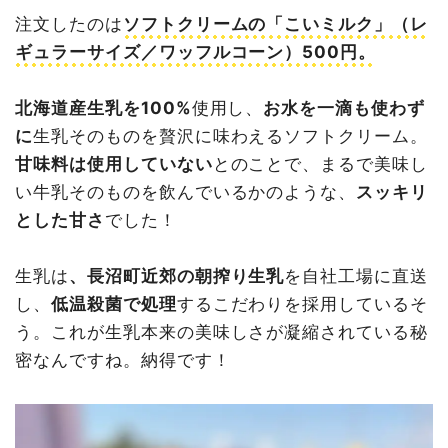
注文したのは
ソフトクリームの「こいミルク」（レ
ギュラーサイズ／ワッフルコーン）500円。
北海道産生乳を100%
使用し、
お水を一滴も使わず
に
生乳そのものを贅沢に味わえるソフトクリーム。
甘味料は使用していない
とのことで、まるで美味し
い牛乳そのものを飲んでいるかのような、
スッキリ
とした甘さ
でした！
生乳は
、長沼町近郊の朝搾り生乳
を自社工場に直送
し、
低温殺菌で処理
するこだわりを採用しているそ
う。これが生乳本来の美味しさが凝縮されている秘
密なんですね。納得です！