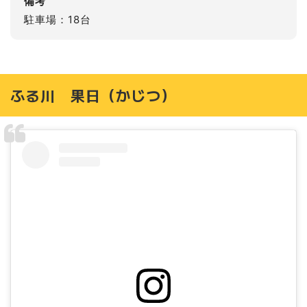
備考
駐車場：18台
ふる川 果日（かじつ）