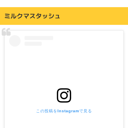
オオカミパフェ
ふる川 果日（かじつ）
ミルクマスタッシュ
この投稿をInstagramで見る