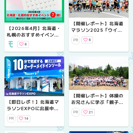
【開催レポート】北海道
【2026年4月】北海道・
マラソン2025「ウイニ
札幌のおすすめイベント
ングラン」今年も小学生
6
PR
7選！｜春のグルメ・音
親子が１キロ疾走
6
楽・アウトドアを満喫し
よう！
【開催レポート】体操の
【即日レポ！】北海道マ
お兄さんに学ぶ「親子エ
ラソンEXPOに出展中！
ンジョイラン教室」を中
21
PR
ZAMSTの“10分で完成
島公園で開催しました！
14
PR
するオーダーメイドイン
ソール”で、足元を見直そ