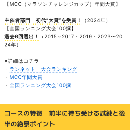
【MCC（マラソンチャレンジカップ）年間大賞】
主催者部門 初代“
大賞
”を受賞！
（2024年）
【全国ランニング大会100撰】
過去
6回
選出！
（2015～2017・2019・2023〜20
24年）
※詳細はコチラ
・
ランネット 大会ランキング
・
MCC年間大賞
・
全国ランニング大会100撰
コースの特徴 前半に待ち受ける試練と後
半の絶景ポイント