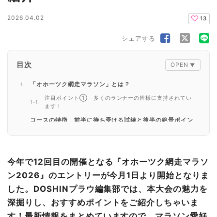
2026.04.02
13
シェアする
目次
「オホーツク網走マラソン」とは？
注目ポイント① 多くのランナーの皆様に支持されてい
ます！
コースの特徴 前半に待ち受ける試練と後半の絶景ポイン
ト
前半の道のり
注目ポイント② 能取岬から知床連山を望む絶景ポイン
今年で12回目の開催となる『オホーツク網走マラソ
ト！
ン2026』のエントリーが今月1日より開始となりま
注目ポイント③ ゴール地点では260万本のひまわりが
お出迎え！
した。DOSHINプラウ編集部では、本大会の魅力を
ランナーの完走を後押しする「元気（エイド）ステーショ
深掘りし、おすすめポイントをご紹介しちゃいま
ン」はココが凄い！
す！最新情報をまとめていますので、マラソン愛好