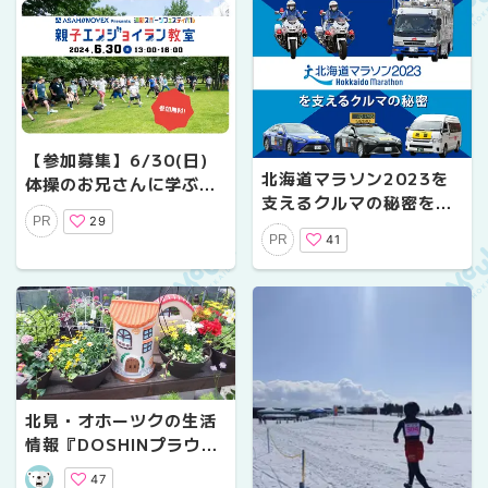
う
【参加募集】6/30(日)
北海道マラソン2023を
体操のお兄さんに学ぶ
支えるクルマの秘密を大
「親子エンジョイラン教
29
PR
特集
室」を中島公園で開催！
41
PR
北見・オホーツクの生活
情報『DOSHINプラウ』
デジタル vol.03
47