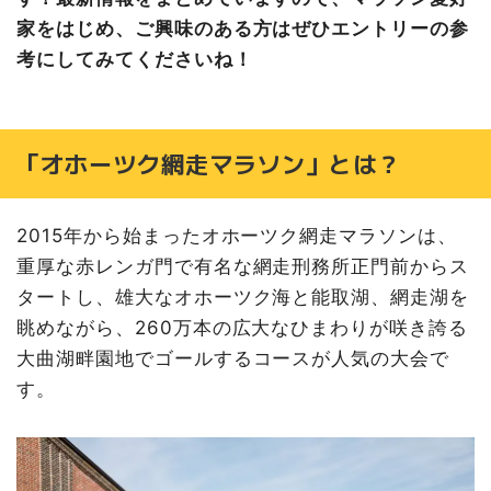
注目ポイント④ 地元の特産品が充実！
家をはじめ、ご興味のある方はぜひエントリーの参
ゴール後のおもてなし・豪華な参加賞＆チャンス！
考にしてみてくださいね！
【ゴール後の振る舞い】
【参加賞】
【フルマラソン完走者】
「オホーツク網走マラソン」とは？
注目ポイント⑤ 『ＪＡＬホノルルマラソン』への参加
権が当たる！？
大会概要・コース詳細について
2015年から始まったオホーツク網走マラソンは、
コース詳細および大会リーフレットはこちら
重厚な赤レンガ門で有名な網走刑務所正門前からス
タートし、雄大なオホーツク海と能取湖、網走湖を
眺めながら、260万本の広大なひまわりが咲き誇る
大曲湖畔園地でゴールするコースが人気の大会で
す。