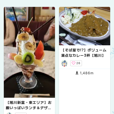
【そば屋で!?】ボリューム
満点なカレー3杯【旭川】
26
1,486m
【旭川新富・東エリア】お
腹いっぱいランチ＆デザー
ト巡り♪