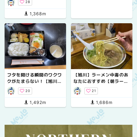
28
1,368m
フタを開ける瞬間のワクワ
【旭川】ラーメン中毒のあ
クがたまらない！【旭川】
なたにおすすめ【朝ラー】
美味しい日替り弁当
ができるお店！第2弾
20
21
1,492m
1,686m