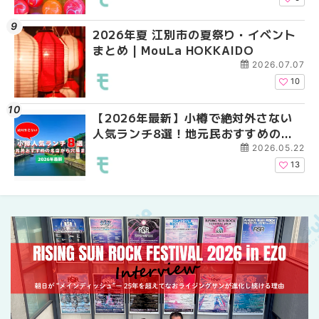
2026年夏 江別市の夏祭り・イベント
札幌の麻辣湯（マーラ
2026年夏 札幌市東区
まとめ | MouLa HOKKAIDO
め専門店9選！本場の量
ントまとめ | MouLa H
新店まで徹底比較 | Mo
2026.07.07
HOKKAIDO
10
【2026年最新】小樽で絶対外さない
2026年夏 札幌市南区
2026年夏 恵庭市・千
人気ランチ8選！地元民おすすめの名
ントまとめ | MouLa H
イベントまとめ | MouL
店から穴場まで | MouLa HOKKAIDO
2026.05.22
13