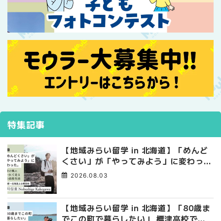
特集記事
【地域みらい留学 in 北海道】「めんど
くさい」が「やってみよう」に変わっ
た。 十勝の風に吹かれて走る、僕の泥
2026.08.03
臭くて自由な高校生活
【地域みらい留学 in 北海道】「80歳ま
でこの町で暮らしたい」 標津高校で踏