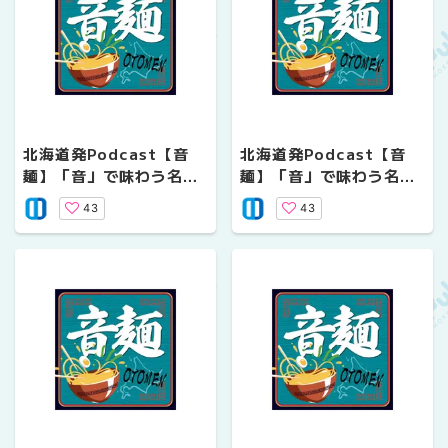
北海道発Podcast【音
北海道発Podcast【音
麺】「音」で味わう名店
麺】「音」で味わう名店
の味 #11 ～旭川編
の味 #10 ラーメン・
43
43
～ ラーメン すがわら
餃子 ハナウタ