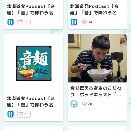
北海道発Podcast【音
北海道発Podcast【音
麺】「音」で味わう名店
麺】「音」で味わう名店
の味 #09 麵や春夏秋
の味 #08 ライト食堂
25
34
冬-Shiki-
音で伝える店主のこだわ
り ポッドキャスト「音
北海道発Podcast【音
麺」取材現場で
麺】「音」で味わう名店
29
の味 #07
25