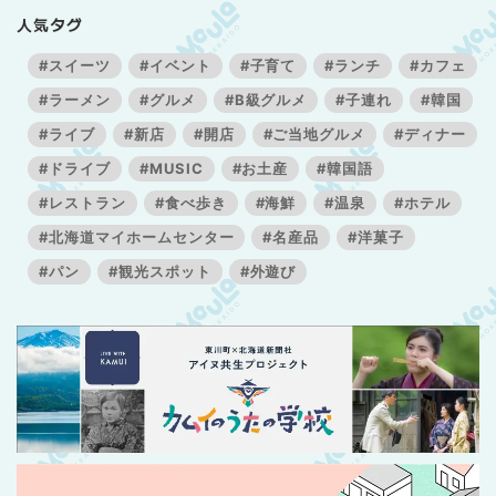
人気タグ
#スイーツ
#イベント
#子育て
#ランチ
#カフェ
#ラーメン
#グルメ
#B級グルメ
#子連れ
#韓国
#ライブ
#新店
#開店
#ご当地グルメ
#ディナー
#ドライブ
#MUSIC
#お土産
#韓国語
#レストラン
#食べ歩き
#海鮮
#温泉
#ホテル
#北海道マイホームセンター
#名産品
#洋菓子
#パン
#観光スポット
#外遊び