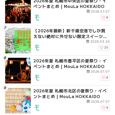
2026年夏 札幌市中央区の夏祭り・イ
2026年夏 札幌市清田
札幌の麻辣湯（マーラ
ベントまとめ | MouLa HOKKAIDO
ベントまとめ | MouLa 
め専門店6選！本場の量
新店まで徹底比較 | Mo
2026.07.07
HOKKAIDO
9
【2026年最新】新千歳空港でしか買
2026年夏 札幌市南区
2026年夏 札幌市清田
えない絶対に外せない限定スイーツ・
ントまとめ | MouLa H
ベントまとめ | MouLa 
焼き菓子18選 | MouLa HOKKAIDO
2026.03.24
25
2026年夏 札幌市豊平区の夏祭り・イ
2026年夏 札幌市豊平
【2026年最新】新千
ベントまとめ | MouLa HOKKAIDO
ベントまとめ | MouLa 
えない絶対に外せない
焼き菓子18選 | MouLa
2026.07.07
9
2026年夏 札幌市北区の夏祭り・イベ
2026年夏 札幌市中央
【新千歳空港】新カー
ントまとめ | MouLa HOKKAIDO
ベントまとめ | MouLa 
業。「SUPER LOUNG
ーパーラウンジアネッ
2026.07.07
介！！ | MouLa HOKK
9