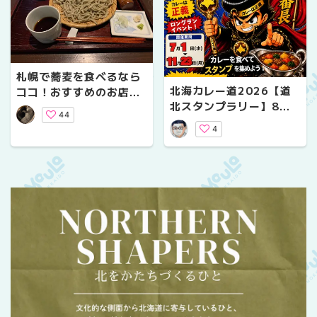
札幌で蕎麦を食べるなら
北海カレー道2026【道
ココ！おすすめのお店４
北スタンプラリー】8市
選
44
町村16店舗を車で巡る｜
4
旭川・美瑛など個性派カ
レー店を満喫