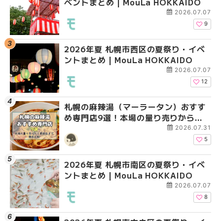
ベントまとめ | MouLa HOKKAIDO
ントまとめ | MouLa H
ントまとめ | MouLa H
2026.07.07
9
2026年夏 札幌市西区の夏祭り・イベ
2026年夏 札幌市北区
2026年夏 札幌市白石
ントまとめ | MouLa HOKKAIDO
ントまとめ | MouLa H
ベントまとめ | MouLa 
2026.07.07
12
札幌の麻辣湯（マーラータン）おすす
2026年夏 札幌市手稲
2026年夏 札幌市西区
め専門店9選！本場の量り売りから最
ベントまとめ | MouLa 
ントまとめ | MouLa H
新店まで徹底比較 | MouLa
2026.07.31
HOKKAIDO
5
2026年夏 札幌市南区の夏祭り・イベ
2026年夏 札幌市白石
2026年夏 札幌市手稲
ントまとめ | MouLa HOKKAIDO
ベントまとめ | MouLa 
ベントまとめ | MouLa 
2026.07.07
8