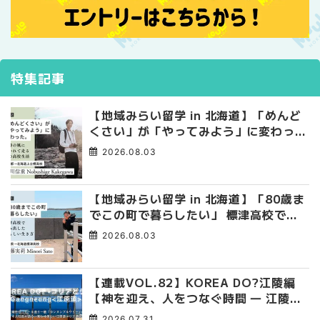
特集記事
【地域みらい留学 in 北海道】「めんど
くさい」が「やってみよう」に変わっ
た。 十勝の風に吹かれて走る、僕の泥
2026.08.03
臭くて自由な高校生活
【地域みらい留学 in 北海道】「80歳ま
でこの町で暮らしたい」 標津高校で踏
み出した、私らしい生き方
2026.08.03
【連載VOL.82】KOREA DO?江陵編
【神を迎え、人をつなぐ時間 ― 江陵端
午祭 】
2026.07.31