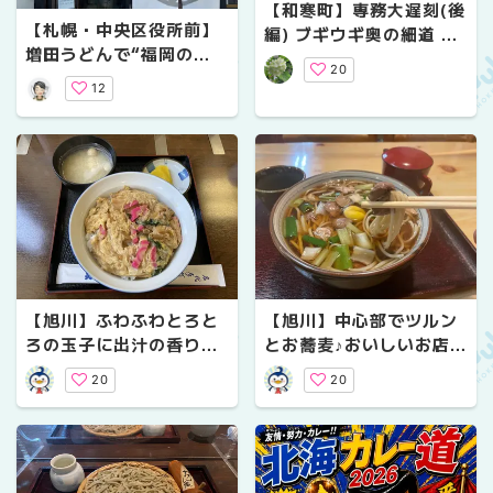
【和寒町】専務大遅刻(後
【札幌・中央区役所前】
編) ブギウギ奥の細道 聖
増田うどんで“福岡の
地巡礼
20
味”を堪能。
12
【旭川】ふわふわとろと
【旭川】中心部でツルン
ろの玉子に出汁の香り！
とお蕎麦♪おいしいお店3
そば屋の美味しい玉子丼
つ
20
20
3選