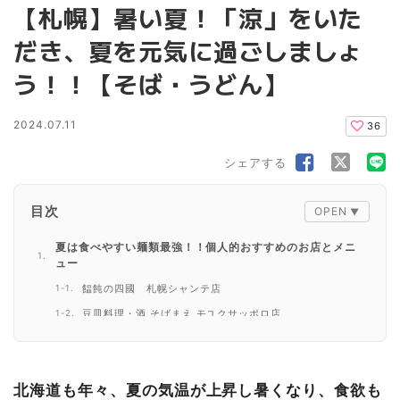
【札幌】暑い夏！「涼」をいた
だき、夏を元気に過ごしましょ
う！！【そば・うどん】
2024.07.11
36
シェアする
目次
夏は食べやすい麺類最強！！個人的おすすめのお店とメニ
ュー
饂飩の四國 札幌シャンテ店
豆皿料理・酒 そばまえ モユクサッポロ店
ごまそば・天ぷら・酒処遊鶴 アピア店
北海道も年々、夏の気温が上昇し暑くなり、食欲も