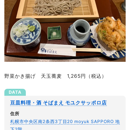
野菜かき揚げ 天玉蕎麦 1,265円（税込）
豆皿料理・酒 そばまえ モユクサッポロ店
住所
札幌市中央区南2条西3丁目20 moyuk SAPPORO 地
下2階