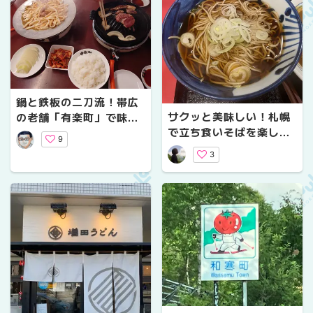
鍋と鉄板の二刀流！帯広
サクッと美味しい！札幌
の老舗「有楽町」で味わ
で立ち食いそばを楽しめ
うジンギスカンと名物み
9
るお店おすすめ3選
そホルモンうどん
3