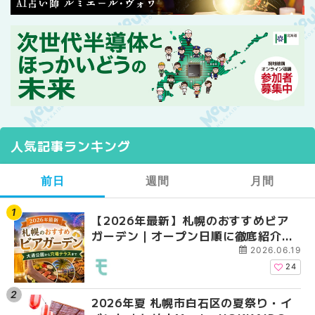
人気記事ランキング
前日
週間
月間
【2026年最新】札幌のおすすめビア
【2026年最新】札幌
【2026年最新】札幌
ガーデン｜オープン日順に徹底紹介！
ガーデン｜オープン日
ガーデン｜オープン日
大通公園から穴場テラスまで | MouLa
大通公園から穴場テラスまで
大通公園から穴場テラスまで
2026.06.19
HOKKAIDO
HOKKAIDO
HOKKAIDO
24
2026年夏 札幌市白石区の夏祭り・イ
2026年夏 札幌市西区
2026年夏 札幌市北区