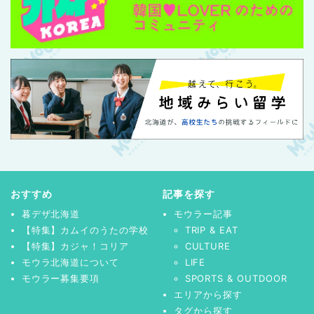
おすすめ
記事を探す
暮デザ北海道
モウラー記事
【特集】カムイのうたの学校
TRIP & EAT
【特集】カジャ！コリア
CULTURE
モウラ北海道について
LIFE
モウラー募集要項
SPORTS & OUTDOOR
エリアから探す
タグから探す