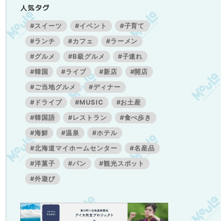
人気タグ
#スイーツ
#イベント
#子育て
#ランチ
#カフェ
#ラーメン
#グルメ
#B級グルメ
#子連れ
#韓国
#ライブ
#新店
#開店
#ご当地グルメ
#ディナー
#ドライブ
#MUSIC
#お土産
#韓国語
#レストラン
#食べ歩き
#海鮮
#温泉
#ホテル
#北海道マイホームセンター
#名産品
#洋菓子
#パン
#観光スポット
#外遊び