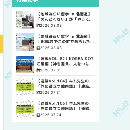
【地域みらい留学 in 北海道】
「めんどくさい」が「やってみ
よう」に変わった。 十勝の風
2026.08.03
に吹かれて走る、僕の泥臭くて
自由な高校生活
【地域みらい留学 in 北海道】
「80歳までこの町で暮らした
い」 標津高校で踏み出した、
2026.08.03
私らしい生き方
【連載VOL.82】KOREA DO?
江陵編【神を迎え、人をつなぐ
時間 ― 江陵端午祭 】
2026.07.31
【連載Vol.104】キム先生の
「旅に役立つ韓国語」【連結語
尾について その4】
2026.07.31
【連載Vol.103】キム先生の
「旅に役立つ韓国語」【連結語
尾について その3】
2026.07.24