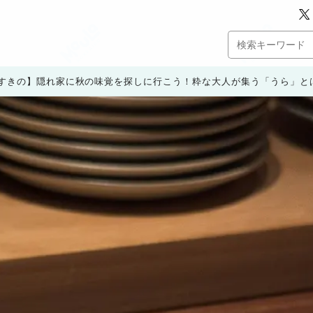
すきの】隠れ家に秋の味覚を探しに行こう！粋な大人が集う「うら」と