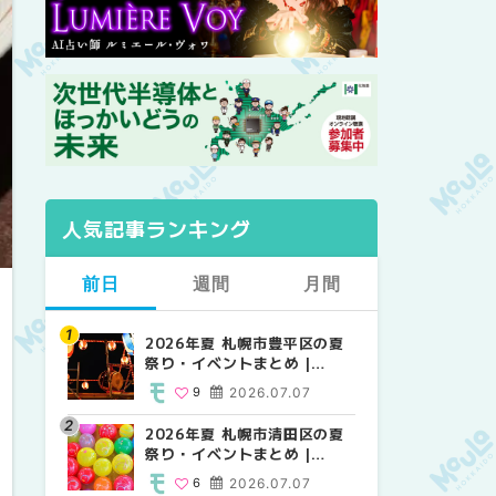
人気記事ランキング
前日
週間
月間
2026年夏 札幌市豊平区の夏
【2026年最新】札幌のおすす
【2026年最新】札幌のおすす
祭り・イベントまとめ |
めビアガーデン｜オープン日
めビアガーデン｜オープン日
MouLa HOKKAIDO
順に徹底紹介！大通公園から
順に徹底紹介！大通公園から
9
2026.07.07
24
24
2026.06.19
2026.06.19
穴場テラスまで | MouLa
穴場テラスまで | MouLa
HOKKAIDO
HOKKAIDO
2026年夏 札幌市清田区の夏
2026年夏 札幌市白石区の夏
2026年夏 札幌市北区の夏祭
祭り・イベントまとめ |
祭り・イベントまとめ |
り・イベントまとめ |
MouLa HOKKAIDO
MouLa HOKKAIDO
MouLa HOKKAIDO
6
2026.07.07
9
9
2026.07.07
2026.07.07