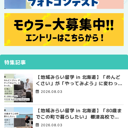
特集記事
【地域みらい留学 in 北海道】「めんど
くさい」が「やってみよう」に変わっ
た。 十勝の風に吹かれて走る、僕の泥
2026.08.03
臭くて自由な高校生活
【地域みらい留学 in 北海道】「80歳ま
でこの町で暮らしたい」 標津高校で踏
み出した、私らしい生き方
2026.08.03