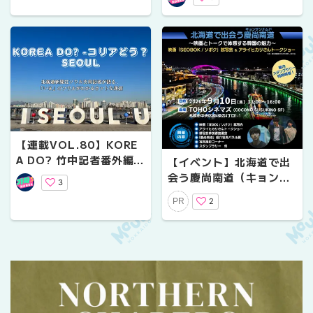
待！
【連載VOL.80】KORE
A DO? 竹中記者番外編
【イベント】北海道で出
【ソウル発 世界文化遺
会う慶尚南道（キョンサ
3
産「河回村（ハフェマウ
ンナムド）～映画とトー
2
PR
ル）」へ】
クで体感する韓国の魅力
【参加募集】