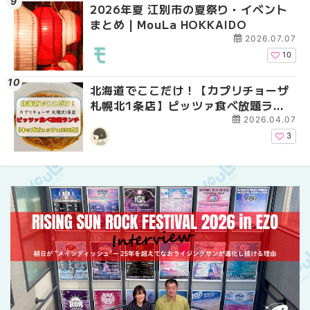
2026年夏 江別市の夏祭り・イベント
2026年夏 札幌市南区
2026年夏 札幌市南区
まとめ | MouLa HOKKAIDO
ントまとめ | MouLa H
ントまとめ | MouLa H
2026.07.07
10
北海道でここだけ！【カプリチョーザ
札幌の麻辣湯（マーラ
2026年夏 恵庭市・千
札幌北1条店】ピッツァ食べ放題ラン
め専門店9選！本場の量
イベントまとめ | MouL
チがコスパ最強だった！【キッズビュ
新店まで徹底比較 | Mo
2026.04.07
ッフェ330円】 | MouLa HOKKAIDO
HOKKAIDO
3