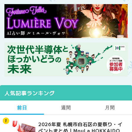
人気記事ランキング
前日
週間
月間
2026年夏 札幌市白石区の夏祭り・イ
【2026年最新】札幌
【2026年最新】札幌
ベントまとめ | MouLa HOKKAIDO
ガーデン｜オープン日
ガーデン｜オープン日