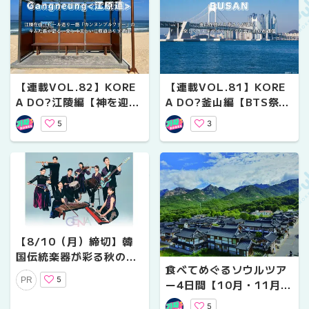
【連載VOL.82】KORE
【連載VOL.81】KORE
A DO?江陵編【神を迎
A DO?釜山編【BTS祭り
え、人をつなぐ時間 ―
だった6月の釜山】
5
3
江陵端午祭 】
【8/10（月）締切】韓
国伝統楽器が彩る秋のは
食べてめぐるソウルツア
じまり――グローバルミ
5
PR
ー4日間【10月・11月出
ュージックバンド「GEN
発】
A」札幌公演に無料ご招
5