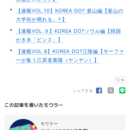
【連載VOL.10】KOREA DO? 釜山編【釜山の
大学街が廃れる…？】
【連載VOL.９】KOREA DO?ソウル編【韓国
かき氷「ピンス」】
【連載VOL.8】KOREA DO?江陵編【サーファ
ーが集う江原道襄陽（ヤンヤン）】
5
シェアする
この記事を書いたモウラー
モウラー