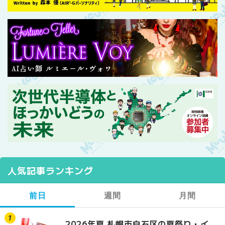
人気記事ランキング
前日
週間
月間
2026年夏 札幌市白石区の夏祭り・イ
2026年夏 札幌市西区
【2026年最新】札幌