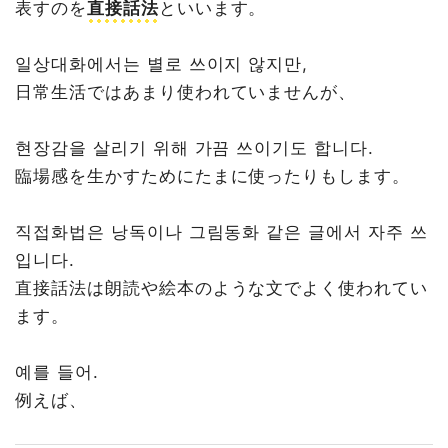
表すのを
直接話法
といいます。
일상대화에서는 별로 쓰이지 않지만,
日常生活ではあまり使われていませんが、
현장감을 살리기 위해 가끔 쓰이기도 합니다.
臨場感を生かすためにたまに使ったりもします。
직접화법은 낭독이나 그림동화 같은 글에서 자주 쓰
입니다.
直接話法は朗読や絵本のような文でよく使われてい
ます。
예를 들어.
例えば、