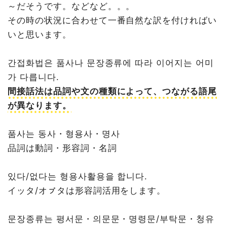
～だそうです。などなど。。。
その時の状況に合わせて一番自然な訳を付ければい
いと思います。
간접화법은 품사나 문장종류에 따라 이어지는 어미
가 다릅니다.
間接話法は品詞や文の種類によって、つながる語尾
が異なります。
품사는 동사・형용사・명사
品詞は動詞・形容詞・名詞
있다/없다는 형용사활용을 합니다.
イッタ/オㇷ゚タは形容詞活用をします。
문장종류는 평서문・의문문・명령문/부탁문・청유