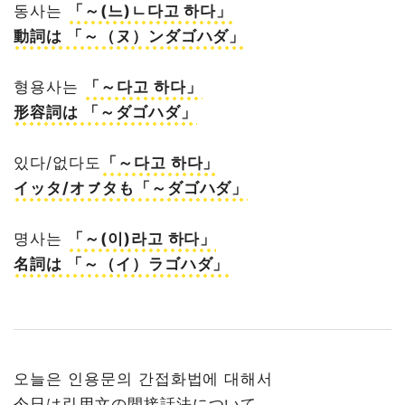
동사는
「～(느)ㄴ다고 하다」
動詞は 「～（ヌ）ンダゴハダ」
형용사는
「～다고 하다」
形容詞は 「～ダゴハダ」
있다/없다도
「～다고 하다」
イッタ/オㇷ゚タも「～ダゴハダ」
명사는
「～(이)라고 하다」
名詞は 「～（イ）ラゴハダ」
오늘은 인용문의 간접화법에 대해서
今日は引用文の間接話法について