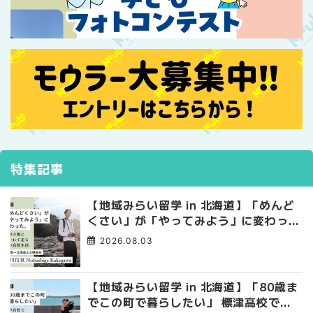
特集記事
【地域みらい留学 in 北海道】「めんど
くさい」が「やってみよう」に変わっ
た。 十勝の風に吹かれて走る、僕の泥
2026.08.03
臭くて自由な高校生活
【地域みらい留学 in 北海道】「80歳ま
でこの町で暮らしたい」 標津高校で踏