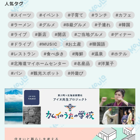
人気タグ
#スイーツ
#イベント
#子育て
#ランチ
#カフェ
#ラーメン
#グルメ
#B級グルメ
#子連れ
#韓国
#ライブ
#新店
#開店
#ご当地グルメ
#ディナー
#ドライブ
#MUSIC
#お土産
#韓国語
#レストラン
#食べ歩き
#海鮮
#温泉
#ホテル
#北海道マイホームセンター
#名産品
#洋菓子
#パン
#観光スポット
#外遊び