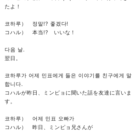
たよ！
코하루） 정말!? 좋겠다!
コハル） 本当!? いいな！
다음 날.
翌日。
코하루가 어제 민표에게 들은 이야기를 친구에게 말
합니다.
コハルが昨日、ミンピョに聞いた話を友達に言いま
す。
코하루） 어제 민표 오빠가
コハル） 昨日、ミンピョ兄さんが