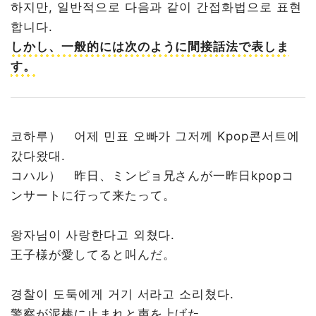
하지만, 일반적으로 다음과 같이 간접화법으로 표현
합니다.
しかし、一般的には次のように間接話法で表しま
す。
코하루） 어제 민표 오빠가 그저께 Kpop콘서트에
갔다왔대.
コハル） 昨日、ミンピョ兄さんが一昨日kpopコ
ンサートに行って来たって。
왕자님이 사랑한다고 외쳤다.
王子様が愛してると叫んだ。
경찰이 도둑에게 거기 서라고 소리쳤다.
警察が泥棒に止まれと声を上げた。