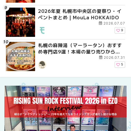
2026年夏 札幌市中央区の夏祭り・イ
2026年夏 札幌市中央
【新千歳空港】新カー
ベントまとめ | MouLa HOKKAIDO
ベントまとめ | MouLa 
業。「SUPER LOUNG
ーパーラウンジアネッ
2026.07.07
介！！ | MouLa HOKK
9
札幌の麻辣湯（マーラータン）おすす
2026年夏 恵庭市・千
2026年夏 札幌市南区
め専門店9選！本場の量り売りから最
イベントまとめ | MouL
ントまとめ | MouLa H
新店まで徹底比較 | MouLa
2026.07.31
HOKKAIDO
5