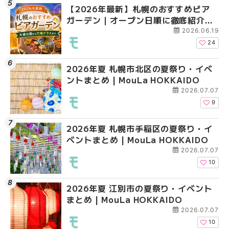
【2026年最新】札幌のおすすめビア
2026年夏 札幌市北区
2026年夏 札幌市手稲
ガーデン｜オープン日順に徹底紹介！
ントまとめ | MouLa H
ベントまとめ | MouLa 
大通公園から穴場テラスまで | MouLa
2026.06.19
HOKKAIDO
24
2026年夏 札幌市北区の夏祭り・イベ
2026年夏 札幌市清田
2026年夏 札幌市清田
ントまとめ | MouLa HOKKAIDO
ベントまとめ | MouLa 
ベントまとめ | MouLa 
2026.07.07
9
2026年夏 札幌市手稲区の夏祭り・イ
2026年夏 札幌市豊平
札幌の麻辣湯（マーラ
ベントまとめ | MouLa HOKKAIDO
ベントまとめ | MouLa 
め専門店6選！本場の量
新店まで徹底比較 | Mo
2026.07.07
HOKKAIDO
10
2026年夏 江別市の夏祭り・イベント
2026年夏 札幌市南区
2026年夏 札幌市豊平
まとめ | MouLa HOKKAIDO
ントまとめ | MouLa H
ベントまとめ | MouLa 
2026.07.07
10