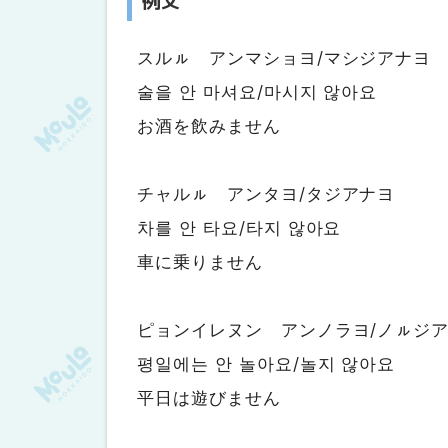
スルㇽ アンマショヨ/マシジアナヨ
술을 안 마셔요/마시지 않아요
お酒を飲みません
チャルㇽ アンタヨ/タジアナヨ
차를 안 타요/타지 않아요
車に乗りません
ピョンイレヌン アンノラヨ/ノㇽジ
평일에는 안 놀아요/놀지 않아요
平日は遊びません