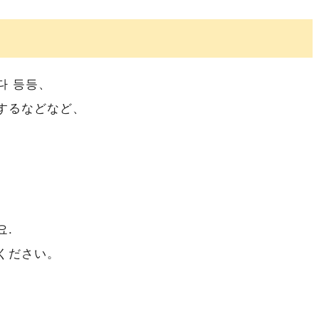
다 등등、
するなどなど、
요.
ください。