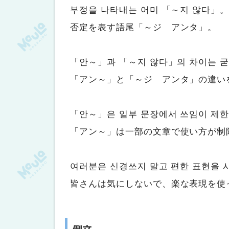
부정을 나타내는 어미 「～지 않다」
否定を表す語尾「～ジ アンタ」。
「안～」과 「～지 않다」의 차이는 굳
「アン～」と「～ジ アンタ」の違い
「안～」은 일부 문장에서 쓰임이 제한
「アン～」は一部の文章で使い方が制
여러분은 신경쓰지 말고 편한 표현을 
皆さんは気にしないで、楽な表現を使
例文