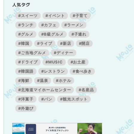
人気タグ
#スイーツ
#イベント
#子育て
#ランチ
#カフェ
#ラーメン
#グルメ
#B級グルメ
#子連れ
#韓国
#ライブ
#新店
#開店
#ご当地グルメ
#ディナー
#ドライブ
#MUSIC
#お土産
#韓国語
#レストラン
#食べ歩き
#海鮮
#温泉
#ホテル
#北海道マイホームセンター
#名産品
#洋菓子
#パン
#観光スポット
#外遊び