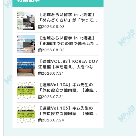
【地域みらい留学 in 北海道】
「めんどくさい」が「やってみ
よう」に変わった。 十勝の風
2026.08.03
に吹かれて走る、僕の泥臭くて
自由な高校生活
【地域みらい留学 in 北海道】
「80歳までこの町で暮らした
い」 標津高校で踏み出した、
2026.08.03
私らしい生き方
【連載VOL.82】KOREA DO?
江陵編【神を迎え、人をつなぐ
時間 ― 江陵端午祭 】
2026.07.31
【連載Vol.104】キム先生の
「旅に役立つ韓国語」【連結語
尾について その4】
2026.07.31
【連載Vol.103】キム先生の
「旅に役立つ韓国語」【連結語
尾について その3】
2026.07.24