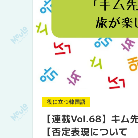
役に立つ韓国語
【連載Vol.68】キ
【否定表現について 