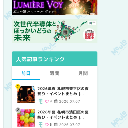
人気記事ランキング
前日
週間
月間
2026年夏 札幌市豊平区の夏
【2026年最新】札幌のおすす
【2026年最新】札幌のおすす
祭り・イベントまとめ |
めビアガーデン｜オープン日
めビアガーデン｜オープン日
MouLa HOKKAIDO
順に徹底紹介！大通公園から
順に徹底紹介！大通公園から
9
2026.07.07
24
24
2026.06.19
2026.06.19
穴場テラスまで | MouLa
穴場テラスまで | MouLa
HOKKAIDO
HOKKAIDO
2026年夏 札幌市清田区の夏
2026年夏 札幌市白石区の夏
2026年夏 札幌市北区の夏祭
祭り・イベントまとめ |
祭り・イベントまとめ |
り・イベントまとめ |
MouLa HOKKAIDO
MouLa HOKKAIDO
MouLa HOKKAIDO
6
2026.07.07
9
9
2026.07.07
2026.07.07