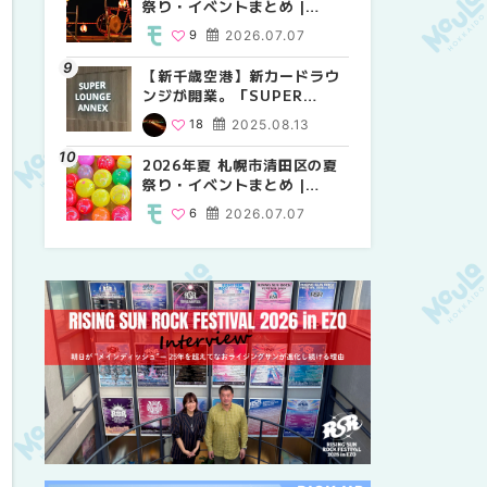
祭り・イベントまとめ |
祭り・イベントまとめ |
しか買えない絶対に外せない
MouLa HOKKAIDO
MouLa HOKKAIDO
限定スイーツ・焼き菓子18選
9
2026.07.07
9
25
2026.07.07
2026.03.24
| MouLa HOKKAIDO
【新千歳空港】新カードラウ
2026年夏 札幌市中央区の夏
【新千歳空港】新カードラウ
ンジが開業。「SUPER
祭り・イベントまとめ |
ンジが開業。「SUPER
LOUNGE ANNEX（スーパー
MouLa HOKKAIDO
LOUNGE ANNEX（スーパー
18
2025.08.13
9
18
2026.07.07
2025.08.13
ラウンジアネックス）」をご
ラウンジアネックス）」をご
紹介！！ | MouLa
紹介！！ | MouLa
2026年夏 札幌市清田区の夏
2026年夏 恵庭市・千歳市の
2026年夏 札幌市豊平区の夏
HOKKAIDO
HOKKAIDO
祭り・イベントまとめ |
夏祭り・イベントまとめ |
祭り・イベントまとめ |
MouLa HOKKAIDO
MouLa HOKKAIDO
MouLa HOKKAIDO
6
2026.07.07
9
9
2026.07.07
2026.07.07