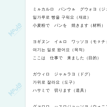
ミㇽカルロ パンウㇽ グウォヨ（ジ
밀가루로 빵을 구워요（재료）
小麦粉で パンを 焼きます（材料）
ヨギヌン イㇽロ ワッソヨ（モㇰチ
여기는 일로 왔어요（목적）
ここは 仕事で 来ました（目的）
ガウィロ ジャㇽラヨ（ドグ）
가위로 잘라요（도구）
ハサミで 切ります（道具）
グァロロ ッスロジョッソヨ（ウォニ