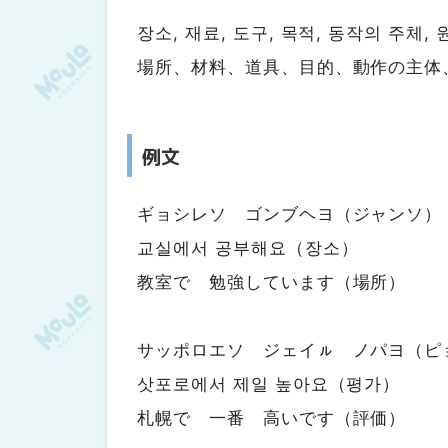
장소, 재료, 도구, 목적, 동작의 주체
場所、材料、道具、目的、動作の主体
例文
ギョシレソ ゴンブヘヨ（ジャンソ）
교실에서 공부해요（장소）
教室で 勉強しています（場所）
サッポロエソ ジェイㇽ ノパヨ（ピ
삿포로에서 제일 높아요（평가）
札幌で 一番 高いです（評価）