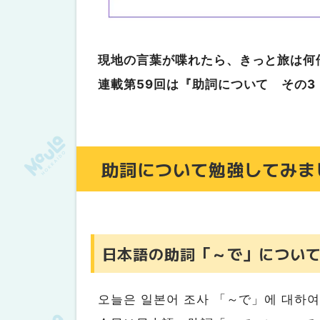
現地の言葉が喋れたら、きっと旅は何
連載第59回は『助詞について その
助詞について勉強してみま
日本語の助詞「～で」につい
오늘은 일본어 조사 「～で」에 대하