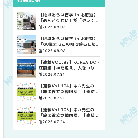
【地域みらい留学 in 北海道】
「めんどくさい」が「やってみ
よう」に変わった。 十勝の風
2026.08.03
に吹かれて走る、僕の泥臭くて
自由な高校生活
【地域みらい留学 in 北海道】
「80歳までこの町で暮らした
い」 標津高校で踏み出した、
2026.08.03
私らしい生き方
【連載VOL.82】KOREA DO?
江陵編【神を迎え、人をつなぐ
時間 ― 江陵端午祭 】
2026.07.31
【連載Vol.104】キム先生の
「旅に役立つ韓国語」【連結語
尾について その4】
2026.07.31
【連載Vol.103】キム先生の
「旅に役立つ韓国語」【連結語
尾について その3】
2026.07.24