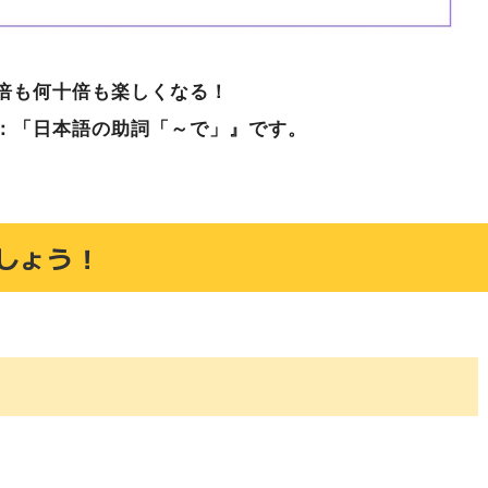
倍も何十倍も楽しくなる！
3：「日本語の助詞「～で」』です。
しょう！
て
여