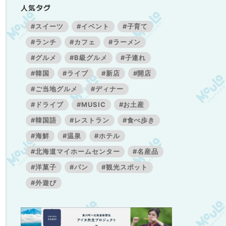
人気タグ
#スイーツ
#イベント
#子育て
#ランチ
#カフェ
#ラーメン
#グルメ
#B級グルメ
#子連れ
#韓国
#ライブ
#新店
#開店
#ご当地グルメ
#ディナー
#ドライブ
#MUSIC
#お土産
#韓国語
#レストラン
#食べ歩き
#海鮮
#温泉
#ホテル
#北海道マイホームセンター
#名産品
#洋菓子
#パン
#観光スポット
#外遊び