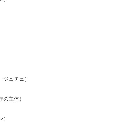
 ジュチェ）
作の主体）
ン）