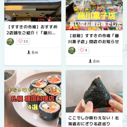
【すすきの市場】おすすめ
2店舗をご紹介！「藤川菓
【悲報】すすきの市場「藤
子店」と「名代にぎりめ
川菓子店」閉店のお知らせ
23
し」
4
6m
6m
ここでしか味わえない！北
海道おにぎり名店巡り