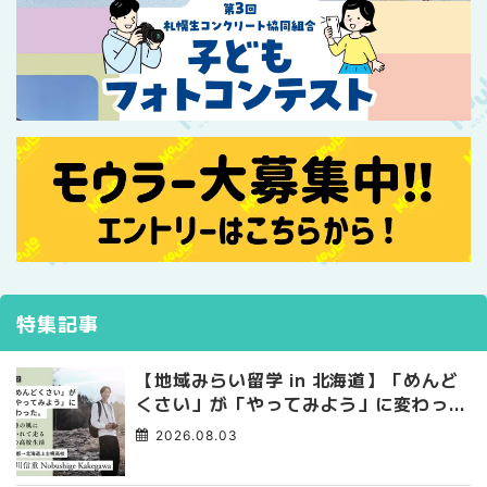
特集記事
【地域みらい留学 in 北海道】「めんど
くさい」が「やってみよう」に変わっ
た。 十勝の風に吹かれて走る、僕の泥
2026.08.03
臭くて自由な高校生活