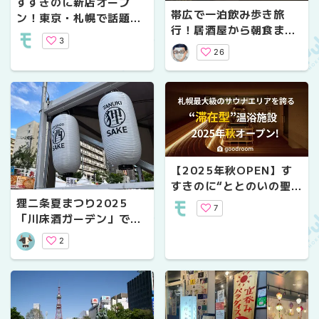
すすきのに新店オープ
帯広で一泊飲み歩き旅
ン！東京・札幌で話題の
行！居酒屋から朝食まで
「ニューイタメシ酒場 gr
3
オススメの4軒を紹介で
azie すすきの2号店」の
26
す！
魅力を徹底解剖
【2025年秋OPEN】す
すきのに“ととのいの聖
地”誕生！エリア最大級の
狸二条夏まつり2025
7
サウナ施設「good saun
「川床酒ガーデン」で道
a＆spa SAPPORO」
産ドリンクを楽しもう
2