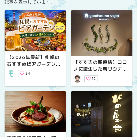
記事を表示しています。
【2026年最新】札幌の
【すすきの駅直結】ココ
おすすめビアガーデン｜
ノに誕生した新サウナ
オープン日順に徹底紹
24
「goodsauna & spa S
介！大通公園から穴場テ
12
APPORO」を体験して気
ラスまで
付いた新たな魅力！