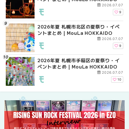
焼き菓子18選 | MouLa
2026.07.07
9
2026年夏 札幌市北区の夏祭り・イベ
2026年夏 札幌市中央
【新千歳空港】新カー
ントまとめ | MouLa HOKKAIDO
ベントまとめ | MouLa 
業。「SUPER LOUNG
ーパーラウンジアネッ
2026.07.07
介！！ | MouLa HOKK
9
2026年夏 札幌市手稲区の夏祭り・イ
2026年夏 恵庭市・千
2026年夏 札幌市豊平
ベントまとめ | MouLa HOKKAIDO
イベントまとめ | MouL
ベントまとめ | MouLa 
2026.07.07
10