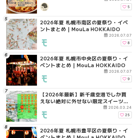
HOKKAIDO
5
2026年夏 札幌市南区の夏祭り・イベ
2026年夏 札幌市白石
2026年夏 札幌市手稲
ントまとめ | MouLa HOKKAIDO
ベントまとめ | MouLa 
ベントまとめ | MouLa 
2026.07.07
8
2026年夏 札幌市中央区の夏祭り・イ
2026年夏 札幌市清田
札幌の麻辣湯（マーラ
ベントまとめ | MouLa HOKKAIDO
ベントまとめ | MouLa 
め専門店6選！本場の量
新店まで徹底比較 | Mo
2026.07.07
HOKKAIDO
9
【2026年最新】新千歳空港でしか買
2026年夏 札幌市南区
2026年夏 札幌市清田
えない絶対に外せない限定スイーツ・
ントまとめ | MouLa H
ベントまとめ | MouLa 
焼き菓子18選 | MouLa HOKKAIDO
2026.03.24
25
2026年夏 札幌市豊平区の夏祭り・イ
2026年夏 札幌市豊平
【2026年最新】新千
ベントまとめ | MouLa HOKKAIDO
ベントまとめ | MouLa 
えない絶対に外せない