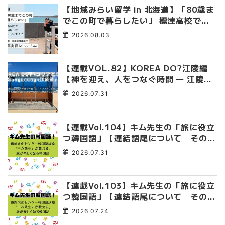
【地域みらい留学 in 北海道】「80歳ま
でこの町で暮らしたい」 標津高校で踏
み出した、私らしい生き方
2026.08.03
【連載VOL.82】KOREA DO?江陵編
【神を迎え、人をつなぐ時間 ― 江陵端
午祭 】
2026.07.31
【連載Vol.104】キム先生の「旅に役立
つ韓国語」【連結語尾について その
4】
2026.07.31
【連載Vol.103】キム先生の「旅に役立
つ韓国語」【連結語尾について その
3】
2026.07.24