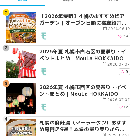
【2026年最新】札幌のおすすめビア
【2026年最新】札幌
【2026年最新】札幌
ガーデン｜オープン日順に徹底紹介！
ガーデン｜オープン日
ガーデン｜オープン日
大通公園から穴場テラスまで | MouLa
大通公園から穴場テラスまで
大通公園から穴場テラスまで
2026.06.19
HOKKAIDO
HOKKAIDO
HOKKAIDO
24
2026年夏 札幌市白石区の夏祭り・イ
2026年夏 札幌市西区
2026年夏 札幌市北区
ベントまとめ | MouLa HOKKAIDO
ントまとめ | MouLa H
ントまとめ | MouLa H
2026.07.07
9
2026年夏 札幌市西区の夏祭り・イベ
2026年夏 札幌市北区
2026年夏 札幌市白石
ントまとめ | MouLa HOKKAIDO
ントまとめ | MouLa H
ベントまとめ | MouLa 
2026.07.07
12
札幌の麻辣湯（マーラータン）おすす
2026年夏 札幌市手稲
2026年夏 札幌市西区
め専門店9選！本場の量り売りから最
ベントまとめ | MouLa 
ントまとめ | MouLa H
新店まで徹底比較 | MouLa
2026.07.31