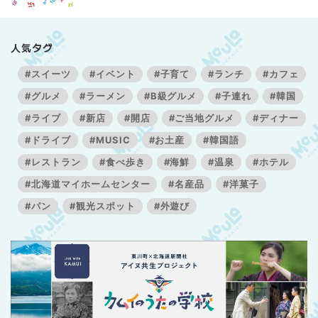
人気タグ
#スイーツ
#イベント
#子育て
#ランチ
#カフェ
#グルメ
#ラーメン
#B級グルメ
#子連れ
#韓国
#ライブ
#新店
#開店
#ご当地グルメ
#ディナー
#ドライブ
#MUSIC
#お土産
#韓国語
#レストラン
#食べ歩き
#海鮮
#温泉
#ホテル
#北海道マイホームセンター
#名産品
#洋菓子
#パン
#観光スポット
#外遊び