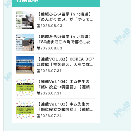
【地域みらい留学 in 北海道】
「めんどくさい」が「やってみ
よう」に変わった。 十勝の風
2026.08.03
に吹かれて走る、僕の泥臭くて
自由な高校生活
【地域みらい留学 in 北海道】
「80歳までこの町で暮らした
い」 標津高校で踏み出した、
2026.08.03
私らしい生き方
【連載VOL.82】KOREA DO?
江陵編【神を迎え、人をつなぐ
時間 ― 江陵端午祭 】
2026.07.31
【連載Vol.104】キム先生の
「旅に役立つ韓国語」【連結語
尾について その4】
2026.07.31
【連載Vol.103】キム先生の
「旅に役立つ韓国語」【連結語
尾について その3】
2026.07.24