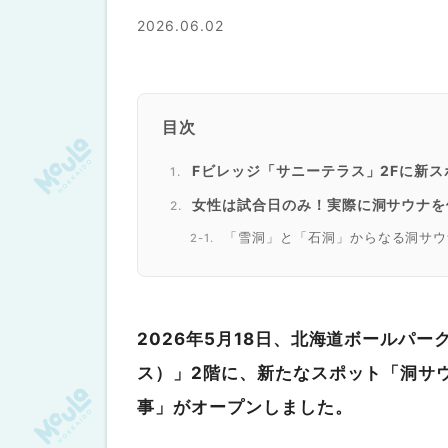
2026.06.02
目次
Fビレッジ「サニーテラス」2Fに新
女性は試合日のみ！実際に洞サウナを
「雪洞」と「石洞」からなる洞サウ
まずは受付！支払いはキャッシュレ
ファイターズファン必見！選手ゆか
いざ浴室へ！「雪洞」で初めてのサ
2026年5月18日、北海道ボールパーク
ラウンジでクールダウン
ス）」2階に、新たなスポット「洞サ
サウナ後は「絵空事」の玄米うどんで
事」がオープンしました。
清宮幸太郎選手の父が共同経営する