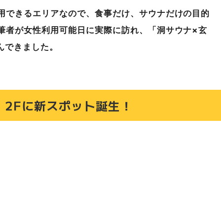
ド対応
用できるエリアなので、食事だけ、サウナだけの目的
筆者が女性利用可能日に実際に訪れ、「洞サウナ×玄
用のポイント
んできました。
しむ“ととのう”時間
」2Fに新スポット誕生！