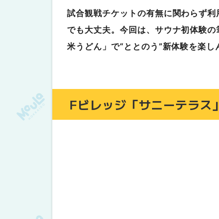
まずは注文！券売機またはQRコー
試合観戦チケットの有無に関わらず利
初めての玄米うどんを味わってみた
でも大丈夫。今回は、サウナ初体験の
実際どうだった？女性目線で感じた利
米うどん」で“ととのう”新体験を楽し
野球観戦だけじゃない！Fビレッジで楽
Fビレッジ「サニーテラス