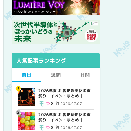
人気記事ランキング
前日
週間
月間
2026年夏 札幌市豊平区の夏
【2026年最新】札幌のおすす
【2026年最新】札幌のおすす
祭り・イベントまとめ |
めビアガーデン｜オープン日
めビアガーデン｜オープン日
MouLa HOKKAIDO
順に徹底紹介！大通公園から
順に徹底紹介！大通公園から
9
2026.07.07
24
24
2026.06.19
2026.06.19
穴場テラスまで | MouLa
穴場テラスまで | MouLa
HOKKAIDO
HOKKAIDO
2026年夏 札幌市清田区の夏
2026年夏 札幌市白石区の夏
2026年夏 札幌市北区の夏祭
祭り・イベントまとめ |
祭り・イベントまとめ |
り・イベントまとめ |
MouLa HOKKAIDO
MouLa HOKKAIDO
MouLa HOKKAIDO
6
2026.07.07
9
9
2026.07.07
2026.07.07