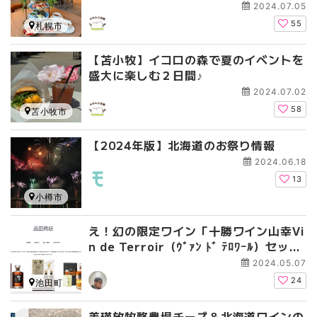
♪【予約必須】
2024.07.05
55
札幌市
【苫小牧】イコロの森で夏のイベントを
盛大に楽しむ２日間♪
2024.07.02
58
苫小牧市
【2024年版】北海道のお祭り情報
2024.06.18
13
小樽市
え！幻の限定ワイン「十勝ワイン山幸Vi
n de Terroir（ｳﾞｧﾝ ﾄﾞ ﾃﾛﾜｰﾙ）セット
2020」が発掘！？しかも買える？
2024.05.07
24
池田町
美瑛放牧酪農場チーズ＆北海道ワインの