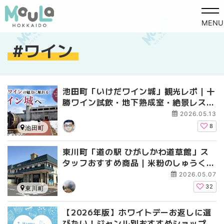
MENU
ワイン
池田町「いけだワイン城」観光レポ｜十
勝ワイン試飲・地下熟成室・絶景レスト
ランまで徹底紹介
2026.05.13
8
池田町
東川町「道の駅 ひがしかわ道草館」ス
タッフおすすめ商品｜米粉のしゅうくり
ぃむ・玄米おむすび・東川ワイン
2026.05.07
32
東川町
【2026年版】ホワイトデーお返しに選
びたい！ジャンル別おすすめショップガ