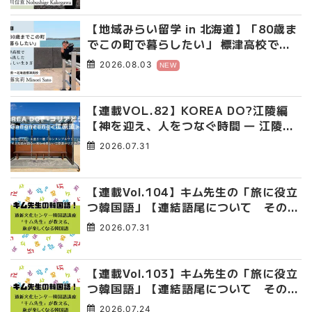
【地域みらい留学 in 北海道】「80歳ま
でこの町で暮らしたい」 標津高校で踏
み出した、私らしい生き方
2026.08.03
NEW
【連載VOL.82】KOREA DO?江陵編
【神を迎え、人をつなぐ時間 ― 江陵端
午祭 】
2026.07.31
【連載Vol.104】キム先生の「旅に役立
つ韓国語」【連結語尾について その
4】
2026.07.31
【連載Vol.103】キム先生の「旅に役立
つ韓国語」【連結語尾について その
3】
2026.07.24