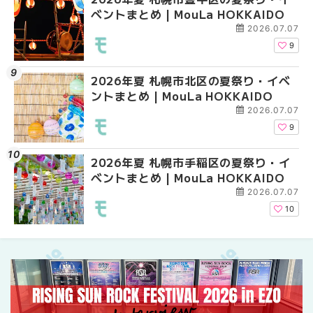
ベントまとめ | MouLa HOKKAIDO
ベントまとめ | MouLa 
えない絶対に外せない
焼き菓子18選 | MouLa
2026.07.07
9
2026年夏 札幌市北区の夏祭り・イベ
2026年夏 札幌市中央
【新千歳空港】新カー
ントまとめ | MouLa HOKKAIDO
ベントまとめ | MouLa 
業。「SUPER LOUNG
ーパーラウンジアネッ
2026.07.07
介！！ | MouLa HOKK
9
2026年夏 札幌市手稲区の夏祭り・イ
2026年夏 恵庭市・千
2026年夏 札幌市豊平
ベントまとめ | MouLa HOKKAIDO
イベントまとめ | MouL
ベントまとめ | MouLa 
2026.07.07
10