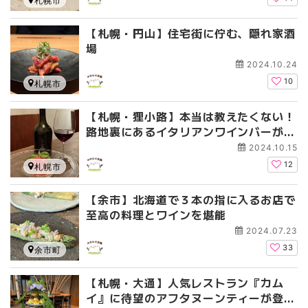
札幌市
【札幌・円山】住宅街に佇む、隠れ家酒
場
2024.10.24
10
札幌市
【札幌・狸小路】本当は教えたくない！
路地裏にあるイタリアンワインバーがお
洒落で美味しすぎる！
2024.10.15
12
札幌市
【余市】北海道で３本の指に入るお店で
至高の料理とワインを堪能
2024.07.23
33
余市町
【札幌・大通】人気レストラン『カム
イ』に待望のアフタヌーンティーが登場