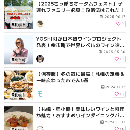
【2025さっぽろオータムフェスト】子
連れファミリー必見！攻略法はこれだ！
2025.09.17
9
札幌市
YOSHIKIが日本初ワインプロジェクト
発表！余市町で世界レベルのワイン造り
へ
2025.05.30
10
余市町
【保存版】冬の夜に最高！札幌の定番＆
一味変わったおでん5選
2024.11.15
13
札幌市
【札幌・狸小路】美味しいワインと料理
が魅力！おすすめワインダイニングバー
３選
2024.11.07
14