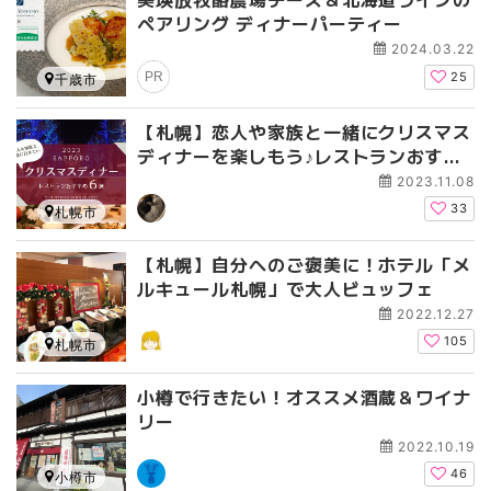
ペアリング ディナーパーティー
2024.03.22
PR
25
千歳市
【札幌】恋人や家族と一緒にクリスマス
ディナーを楽しもう♪レストランおすす
め６選
2023.11.08
33
札幌市
【札幌】自分へのご褒美に！ホテル「メ
ルキュール札幌」で大人ビュッフェ
2022.12.27
105
札幌市
小樽で行きたい！オススメ酒蔵＆ワイナ
リー
2022.10.19
46
小樽市