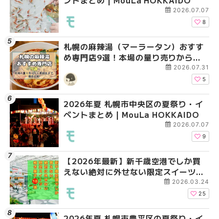
ントまとめ | MouLa HOKKAIDO
ベントまとめ | MouLa 
ベントまとめ | MouLa 
2026.07.07
8
札幌の麻辣湯（マーラータン）おすす
2026年夏 札幌市白石
2026年夏 札幌市手稲
め専門店9選！本場の量り売りから最
ベントまとめ | MouLa 
ベントまとめ | MouLa 
新店まで徹底比較 | MouLa
2026.07.31
HOKKAIDO
5
2026年夏 札幌市中央区の夏祭り・イ
2026年夏 札幌市清田
札幌の麻辣湯（マーラ
ベントまとめ | MouLa HOKKAIDO
ベントまとめ | MouLa 
め専門店6選！本場の量
新店まで徹底比較 | Mo
2026.07.07
HOKKAIDO
9
【2026年最新】新千歳空港でしか買
2026年夏 札幌市南区
2026年夏 札幌市清田
えない絶対に外せない限定スイーツ・
ントまとめ | MouLa H
ベントまとめ | MouLa 
焼き菓子18選 | MouLa HOKKAIDO
2026.03.24
25
2026年夏 札幌市豊平区の夏祭り・イ
2026年夏 札幌市豊平
【2026年最新】新千