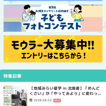
特集記事
【地域みらい留学 in 北海道】「めんど
くさい」が「やってみよう」に変わっ
た。 十勝の風に吹かれて走る、僕の泥
2026.08.03
NEW
臭くて自由な高校生活