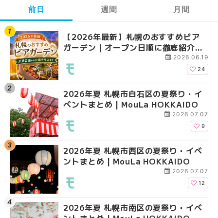
前日
週間
月間
【2026年最新】札幌のおすすめビア
【2026年最新】札幌
【2026年最新】札幌
ガーデン｜オープン日順に徹底紹介！
ガーデン｜オープン日
ガーデン｜オープン日
大通公園から穴場テラスまで | MouLa
大通公園から穴場テラスまで
大通公園から穴場テラスまで
2026.06.19
HOKKAIDO
HOKKAIDO
HOKKAIDO
24
2026年夏 札幌市白石区の夏祭り・イ
2026年夏 札幌市西区
2026年夏 札幌市北区
ベントまとめ | MouLa HOKKAIDO
ントまとめ | MouLa H
ントまとめ | MouLa H
2026.07.07
9
2026年夏 札幌市西区の夏祭り・イベ
2026年夏 札幌市北区
2026年夏 札幌市西区
ントまとめ | MouLa HOKKAIDO
ントまとめ | MouLa H
ントまとめ | MouLa H
2026.07.07
12
2026年夏 札幌市南区の夏祭り・イベ
2026年夏 札幌市手稲
2026年夏 札幌市白石