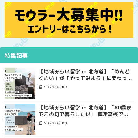
特集記事
【地域みらい留学 in 北海道】「めんど
くさい」が「やってみよう」に変わっ
た。 十勝の風に吹かれて走る、僕の泥
2026.08.03
臭くて自由な高校生活
【地域みらい留学 in 北海道】「80歳ま
でこの町で暮らしたい」 標津高校で踏
み出した、私らしい生き方
2026.08.03