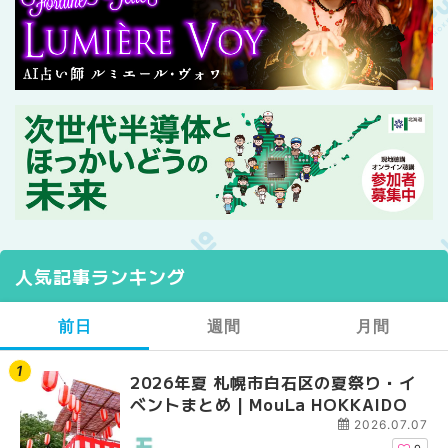
人気記事ランキング
前日
週間
月間
2026年夏 札幌市白石区の夏祭り・イ
2026年夏 札幌市西区
【2026年最新】札幌
ベントまとめ | MouLa HOKKAIDO
ントまとめ | MouLa H
ガーデン｜オープン日
大通公園から穴場テラスまで
2026.07.07