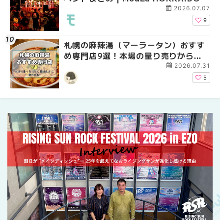
2026.07.07
9
札幌の麻辣湯（マーラータン）おすす
2026年夏 恵庭市・千
札幌の麻辣湯（マーラ
め専門店9選！本場の量り売りから最
イベントまとめ | MouL
め専門店6選！本場の量
新店まで徹底比較 | MouLa
新店まで徹底比較 | Mo
2026.07.31
HOKKAIDO
HOKKAIDO
5