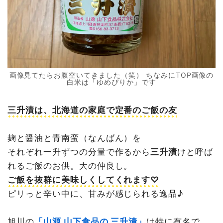
画像見てたらお腹空いてきました（笑） ちなみにTOP画像の
白米は「ゆめぴりか」です
三升漬は、北海道の家庭で定番のご飯の友
麹と醤油と青南蛮（なんばん）を
それぞれ一升ずつの分量で作るから
三升漬
けと呼ば
れるご飯のお供。大の仲良し。
ご飯を抜群に美味しくしてくれます♡
ピリっと辛い中に、甘みが感じられる逸品♪
旭川の
「山源 山下食品の 三升漬」
は特に有名で