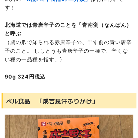
す！
北海道では青唐辛子のことを「青南蛮（なんばん）
と呼ぶ
（鷹の爪で知られる赤唐辛子の、干す前の青い唐辛
子のこと。
ししとう
も青唐辛子の一種で、辛くな
い種の一品種を指す。)
90g 324円税込
ベル食品 「成吉思汗ふりかけ」