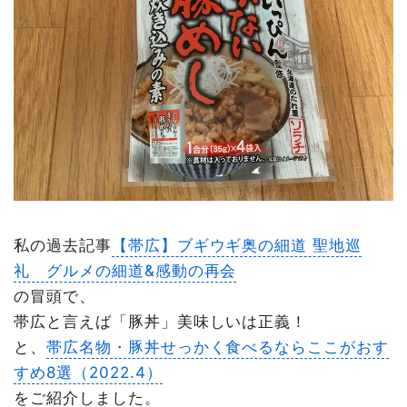
私の過去記事
【帯広】ブギウギ奥の細道 聖地巡
礼 グルメの細道&感動の再会
の冒頭で、
帯広と言えば「豚丼」美味しいは正義！
と、
帯広名物・豚丼せっかく食べるならここがおす
すめ8選（2022.4）
をご紹介しました。