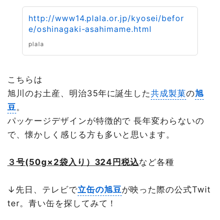
http://www14.plala.or.jp/kyosei/befor
e/oshinagaki-asahimame.html
plala
こちらは
旭川のお土産、明治35年に誕生した
共成製菓
の
旭
豆
。
パッケージデザインが特徴的で 長年変わらないの
で、懐かしく感じる方も多いと思います。
３号(50g×2袋入り）324円税込
など各種
↓先日、テレビで
立缶の旭豆
が映った際の公式Twit
ter。青い缶を探してみて！