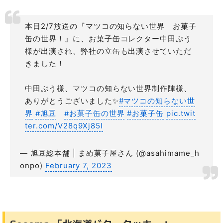
本日2/7放送の『マツコの知らない世界 お菓子
缶の世界！』に、お菓子缶コレクター中田ぷう
様が出演され、弊社の立缶も出演させていただ
きました！
中田ぷう様、マツコの知らない世界制作陣様、
ありがとうございました✨
#マツコの知らない世
界
#旭豆
#お菓子缶の世界
#お菓子缶
pic.twit
ter.com/V28q9Xj85I
— 旭豆総本舗 | まめ菓子屋さん (@asahimame_h
onpo)
February 7, 2023