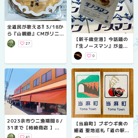
全道民が歌える⁈ 3/18か
ら『山親爺』CMがリニ
【新千歳空港】今話題の
ューアルだって！！
27
『生ノースマン』が並ば
ないで買える！！
0
2023余市ウニ漁期間８/
【当麻町】ブギウギ奥の
31まで【柿崎商店 】品
細道 聖地巡礼「道の駅と
揃えと量と価格が凄い！
うま」＋おまけ情報
41