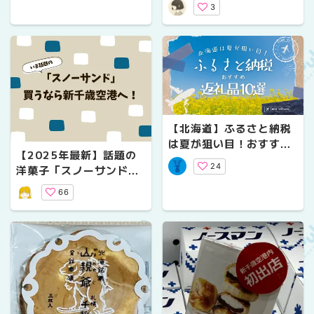
3
きめく、札幌クッキー缶
4選
【北海道】ふるさと納税
は夏が狙い目！おすすめ
【2025年最新】話題の
返礼品10選
24
洋菓子「スノーサンド」
を買うなら新千歳空港
66
へ！