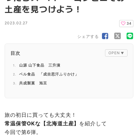
土産を見つけよう！
2023.02.27
34
シェアする
目次
山源 山下食品 三升漬
ベル食品 「成吉思汗ふりかけ」
共成製菓 旭豆
Secoma 「北海道バタークッキー」
Secoma 「山わさび塩ラーメン 改」
グリーンズ北見
「北海道オニオンスープ」
旅の初日に買っても大丈夫！
北海道の昆布いろいろ「日髙昆布」
常温保管OKな【北海道土産】
を紹介して
ホッカン「がごめとろろ昆布」
今回で第6弾。
ソラチ 「まかない豚めし 炊き込みの素」