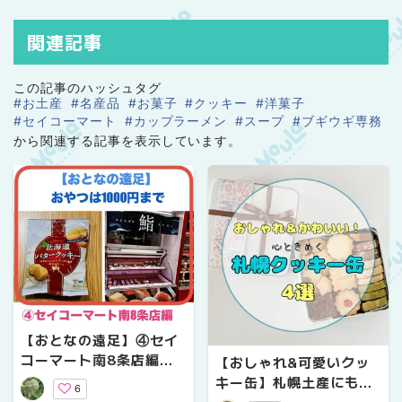
関連記事
この記事のハッシュタグ
#お土産
#名産品
#お菓子
#クッキー
#洋菓子
#セイコーマート
#カップラーメン
#スープ
#ブギウギ専務
から関連する記事を表示しています。
【おとなの遠足】④セイ
コーマート南8条店編｜
【おしゃれ&可愛いクッ
おやつは1000円まで
キー缶】札幌土産にも、
6
自分用にも♡大人が心と