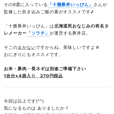
その8選に入っている
「十勝豚丼いっぴん」
さんが
監修した炊き込みご飯の素がオススメです♪
「十勝豚丼いっぴん」は
北海道民おなじみの有名タ
レメーカー
「ソラチ」
が運営する豚丼店。
そこの
まかない
ですからね、美味しいですよ☆
おにぎりにもオススメです。
お米・豚肉・長ネギは別途ご準備下さい
1合分×4袋入り 270円税込
今回は以上です(^^)
気になるものは ありましたか？