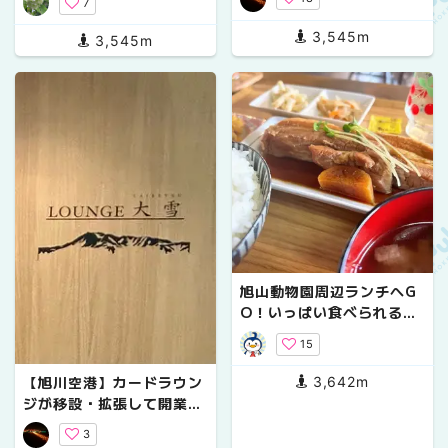
7
紹介！！
3,545m
3,545m
旭山動物園周辺ランチへG
O！いっぱい食べられるお
店3店
15
【旭川空港】カードラウン
3,642m
ジが移設・拡張して開業。
「LOUNGE 大雪（TAISE
3
TSU）」をご紹介！！