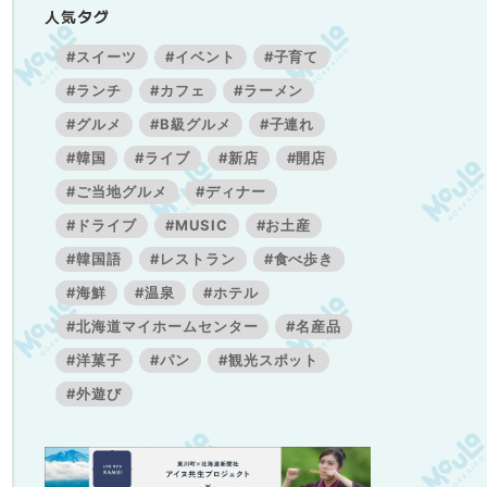
人気タグ
#スイーツ
#イベント
#子育て
#ランチ
#カフェ
#ラーメン
#グルメ
#B級グルメ
#子連れ
#韓国
#ライブ
#新店
#開店
#ご当地グルメ
#ディナー
#ドライブ
#MUSIC
#お土産
#韓国語
#レストラン
#食べ歩き
#海鮮
#温泉
#ホテル
#北海道マイホームセンター
#名産品
#洋菓子
#パン
#観光スポット
#外遊び