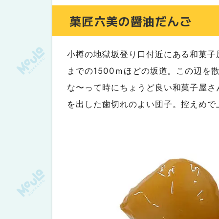
菓匠六美の醤油だんご
小樽の地獄坂登り口付近にある和菓子
までの1500ｍほどの坂道。この辺
な〜って時にちょうど良い和菓子屋さ
を出した歯切れのよい団子。控えめで