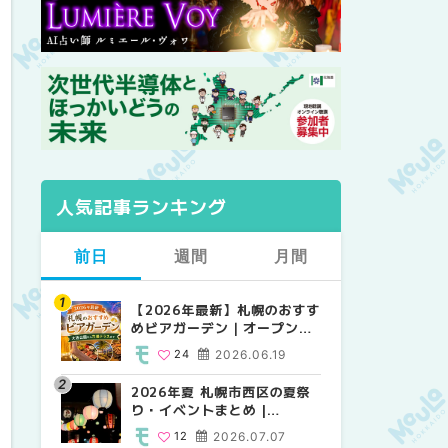
人気記事ランキング
前日
週間
月間
【2026年最新】札幌のおすす
【2026年最新】札幌のおすす
【2026年最新】札幌のおすす
めビアガーデン｜オープン日
めビアガーデン｜オープン日
めビアガーデン｜オープン日
順に徹底紹介！大通公園から
順に徹底紹介！大通公園から
順に徹底紹介！大通公園から
24
2026.06.19
24
24
2026.06.19
2026.06.19
穴場テラスまで | MouLa
穴場テラスまで | MouLa
穴場テラスまで | MouLa
HOKKAIDO
HOKKAIDO
HOKKAIDO
2026年夏 札幌市西区の夏祭
2026年夏 札幌市西区の夏祭
2026年夏 札幌市北区の夏祭
り・イベントまとめ |
り・イベントまとめ |
り・イベントまとめ |
MouLa HOKKAIDO
MouLa HOKKAIDO
MouLa HOKKAIDO
12
2026.07.07
12
9
2026.07.07
2026.07.07