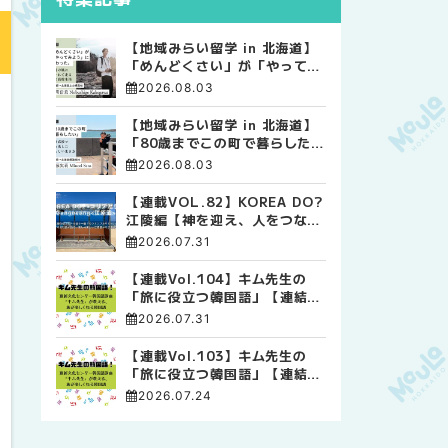
【地域みらい留学 in 北海道】
「めんどくさい」が「やってみ
よう」に変わった。 十勝の風
2026.08.03
に吹かれて走る、僕の泥臭くて
自由な高校生活
【地域みらい留学 in 北海道】
「80歳までこの町で暮らした
い」 標津高校で踏み出した、
2026.08.03
私らしい生き方
【連載VOL.82】KOREA DO?
江陵編【神を迎え、人をつなぐ
時間 ― 江陵端午祭 】
2026.07.31
【連載Vol.104】キム先生の
「旅に役立つ韓国語」【連結語
尾について その4】
2026.07.31
【連載Vol.103】キム先生の
「旅に役立つ韓国語」【連結語
尾について その3】
2026.07.24