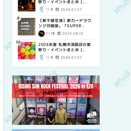
祭り・イベントまとめ |
祭り・イベントまとめ |
しか買えない絶対に外せない
MouLa HOKKAIDO
MouLa HOKKAIDO
限定スイーツ・焼き菓子18選
9
2026.07.07
9
25
2026.07.07
2026.03.24
| MouLa HOKKAIDO
【新千歳空港】新カードラウ
2026年夏 札幌市中央区の夏
【新千歳空港】新カードラウ
ンジが開業。「SUPER
祭り・イベントまとめ |
ンジが開業。「SUPER
LOUNGE ANNEX（スーパー
MouLa HOKKAIDO
LOUNGE ANNEX（スーパー
18
2025.08.13
9
18
2026.07.07
2025.08.13
ラウンジアネックス）」をご
ラウンジアネックス）」をご
紹介！！ | MouLa
紹介！！ | MouLa
2026年夏 札幌市清田区の夏
2026年夏 恵庭市・千歳市の
2026年夏 札幌市豊平区の夏
HOKKAIDO
HOKKAIDO
祭り・イベントまとめ |
夏祭り・イベントまとめ |
祭り・イベントまとめ |
MouLa HOKKAIDO
MouLa HOKKAIDO
MouLa HOKKAIDO
6
2026.07.07
9
9
2026.07.07
2026.07.07